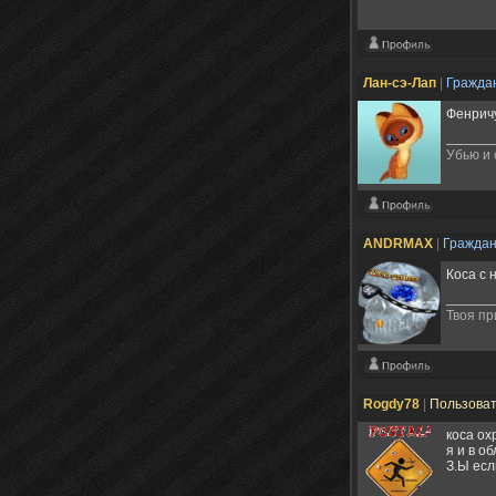
Лан-сэ-Лап
|
Гражда
Фенричу
Убью и
ANDRMAX
|
Гражда
Коса с 
Твоя пр
Rogdy78
|
Пользова
коса ох
я и в о
З.Ы есл