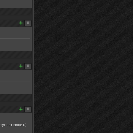
0
0
0
тут нет ваще ((