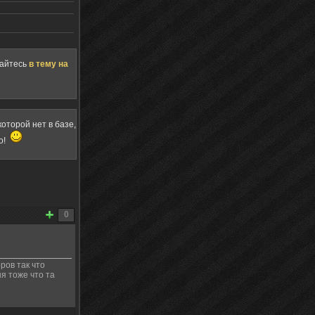
щайтесь
в тему на
оторой нет в базе,
о!
0
ров так что
я тоже что та