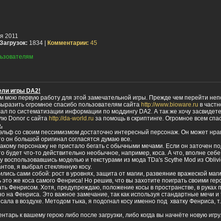
я 2011
Загрузок:
1834 |
Комментарии:
45
ьзователям
ели игры DA2!
ам мою первую работу для этой замечательной игры. Прежде чем перейти неп
выразить огромное спасибо пользователям сайта
http://www.bioware.ru
в частн
лал по систематизации информации по моддингу DA2. А так же хочу засвидет
лю Donor с сайта
http://da-world.ru
за помощь в скриптинге. Огромное всем спа
.
 эльф со своим пессимизмом достаточно интересный персонаж. Он может нрав
что он большой оригинал согласятся думаю все.
 такому персонажу не пристало бегать с обычными мечами. Если он заточен п
это будет что-то действительно необычное, например, коса. А что, вполне себ
у воспользовавшись моделью и текстурами из мода TDa's Scythe Mod из Oblivi
нтов, я выбрал стеклянную косу.
лись сами собой: рост в уровнях, защита от магии, развеяние вражеской маги
ь это же коса самого Фенриса! Но решив, что вы захотите поиграть своими гер
ать Фенрисом. Хотя, предупреждаю, положение косы в пространстве, в руках
 на Фенриса. Это важное замечание, так как используя стандартные мечи и т.
сала в воздухе. Методом тыка, я подогнал косу именно под хватку Фенриса, т.
ентарь к вашему герою либо после загрузки, либо когда вы начнёте новую игру