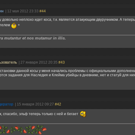
нин
| 12 мая 2012 23:33
#44
 довольно неплохо идет коса, т.к. является атакующим двуручником. А теперь
телем
+
a mutantur et nos mutamur in illis.
ьзователь
| 27 января 2012 20:35
#43
становки данной косы у меня начались проблемы с официальными дополнен
тся задания для Наследия и Клейма убийцы в дневнике, нет и статуй для них
дератор
| 15 января 2012 09:27
#42
, спасибо, эльф теперь только с ней и бегает