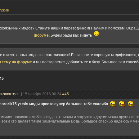
ружие
скоязычных модов? Станьте нашим переводчиком! Научим и поможем. Обра
форуме.
Будем рады вас видеть
ке качественных модов на локализацию! Если знаете хорошую модификацию, к
в тему на форуме
и мы постараемся добавить ее в базу. Большое вам спасиб
45
льзователь
| 15 ноября 2016 00:34
#45
morozik75 утебя моды просто супер бальшое тебе спасибо
аммист новичок и люблю создавать моды и загружать другие моды других авто
 всем хто делает такие замечательные моды большое спасибо надеюсь у мен