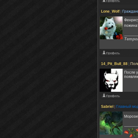
Lone_Wolf
|
Гражда
Фенрису
пожина
Tempor
14_Pit_Bull_88
|
Пол
После у
появляю
Sabriel
|
Главный мо
Морозик