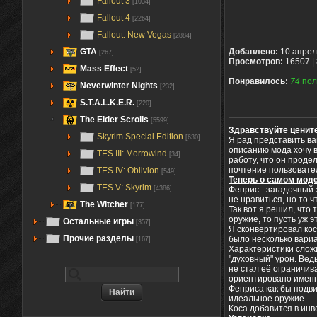
Fallout 3
[1034]
Fallout 4
[2264]
Fallout: New Vegas
[2884]
GTA
Добавлено:
10 апрел
[267]
Просмотров:
16507 |
Mass Effect
[52]
Понравилось:
74
пол
Neverwinter Nights
[232]
S.T.A.L.K.E.R.
[220]
The Elder Scrolls
[5599]
Здравствуйте ценит
Skyrim Special Edition
[630]
Я рад представить в
описанию мода хочу 
TES III: Morrowind
[34]
работу, что он проде
почтение пользовате
TES IV: Oblivion
[549]
Теперь о самом моде
TES V: Skyrim
Фенрис - загадочный
[4386]
не нравиться, но то 
The Witcher
[177]
Так вот я решил, что
оружие, то пусть уж 
Остальные игры
[357]
Я сконвертировал кос
Прочие разделы
было несколько вариа
[167]
Характеристики сложи
"духовный" урон. Вед
не стал её ограничив
ориентировано именно
Фенриса как бы подви
идеальное оружие.
Коса добавится в инв