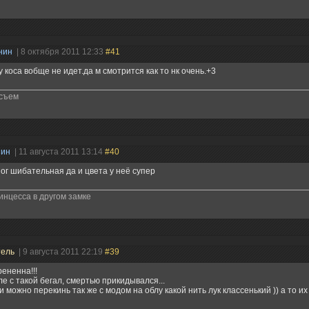
нин
| 8 октября 2011 12:33
#41
 коса вобще не идет.да м смотрится как то нк очень.+3
 съем
нин
| 11 августа 2011 13:14
#40
ног шибательная да и цвета у неё супер
инцесса в другом замке
тель
| 9 августа 2011 22:19
#39
рененна!!!
бле с такой бегал, смертью прикидывался...
и можно перекинь так же с модом на облу какой нить лук классенький )) а то их 