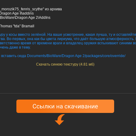
_morozik75_fenris_scythe" из архива
\Dragon Age II\addins
s\BioWare\Dragon Age 2\AddIns
Thomas "tda" Bramall
ру у косы вместо зелёной. На ваше усмотрение, какая лучша, ту и оставляйте
ва. Во-первых, она как бы цвета лириума, что даёт большую атмосферность. 
тветственно время от времени враги и владелец оружия вспыхивают синими вс
очень даже в тему.
 вставить сюда
Documents/BioWare/Dragon Age 2/packages/core/override/
Скачать синюю текстуру (4.81 мб)