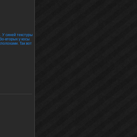
. У синей текстуры
Во-вторых у косы
полохами. Так вот