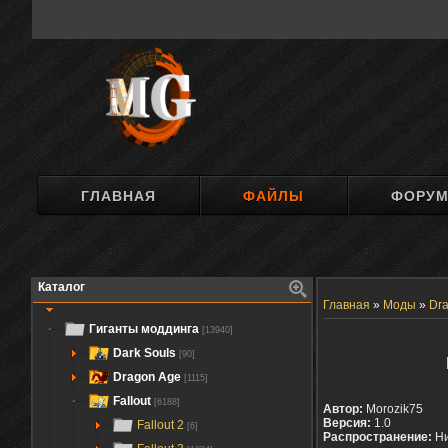
ГЛАВНАЯ
ФАЙЛЫ
ФОРУ
Каталог
Главная
»
Моды
»
Dra
Гиганты моддинга
[13940]
Dark Souls
[90]
Dragon Age
[1115]
Fallout
[6188]
Автор:
Morozik75
Версия:
1.0
Fallout 2
[6]
Распространение:
Ни