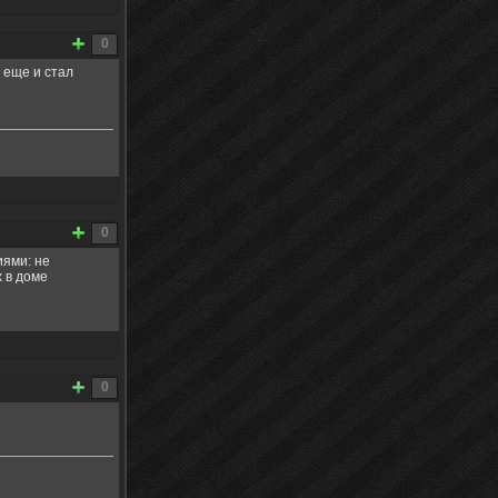
0
 еще и стал
0
иями: не
 в доме
0