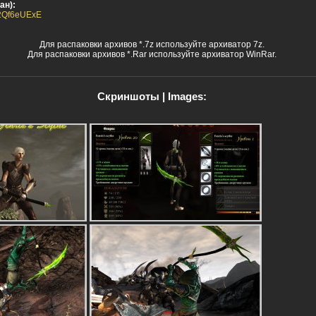
ан):
da2Qf6eUExE
Для распаковки архивов *.7z используйте архиватор 7z.
Для распаковки архивов *.Rar используйте архиватор WinRar.
Скриншоты | Images: