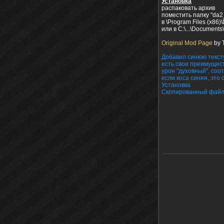
Установка
распаковать архив
поместить папку "da2
в \Program Files (x86)
или в C:\...\Document
Original Mod Page
by 
Добавил синюю тексту
есть свои преимущест
урон "духовный", соо
если коса синяя, это 
Установка
Скопированный файл