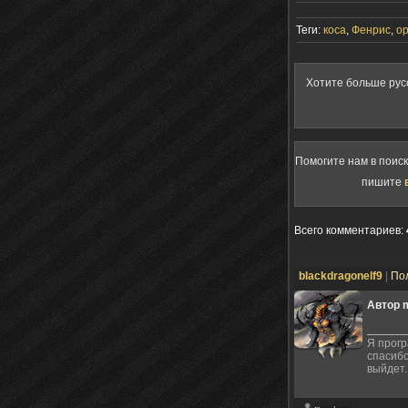
Теги:
коса
,
Фенрис
,
о
Хотите больше рус
Помогите нам в поис
пишите
Всего комментариев
:
blackdragonelf9
|
По
Автор 
Я прогр
спасибо
выйдет.