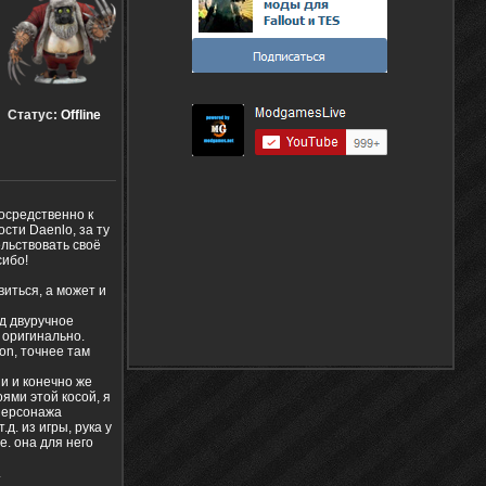
Статус:
Offline
осредственно к
ости Daenlo, за ту
ельствовать своё
сибо!
иться, а может и
од двуручное
е оригинально.
on, точнее там
и и конечно же
оями этой косой, я
 персонажа
д. из игры, рука у
е. она для него
.