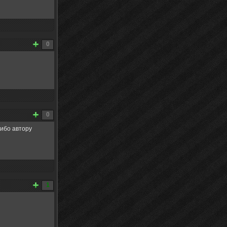
0
0
ибо автору
1