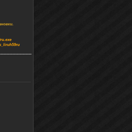
ановки.
ru.exe
_liruh59ru
----------------------