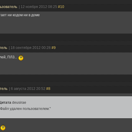
ьзователь
| 12 ноября 2012 08:25
#10
ает ни кодом ни в доме
тель
| 18 сентября 2012 00:28
#9
ей, ПЛЗ...
тель
| 6 августа 2012 20:52
#8
Цитата
deusirae
"Файл удален пользователем."