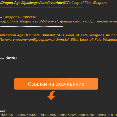
Dragon Age 2/packages/core/override/
SG's Leap of Fate Weapons
--------------------------------------------------------------------------------
ив
"Weapons liruh59ru"
eap of Fate Weapons liruh59ru.exe", файлы сами найдут место уст
-------------------------------------------------------------
\Dragon Age 2\Uninstal\Uninstal_SG's_Leap_of_Fate_Weapons_liruh59
Панель управления\Программы\Uninstal_SG's_Leap_of_Fate_Weapons
-----------------------------------------------------------------------------------------
(liruh).
нил
ан):
/48875569001.dae5a75d965a328fab93997bb3d4d5df/Weapons%20liruh59ru.rar.html