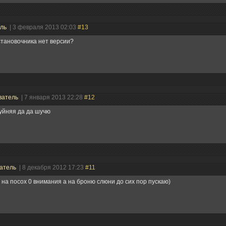
ель
| 3 февраля 2013 02:03
#13
становочника нет версии?
ватель
| 7 января 2013 22:28
#12
уйняя да да шучю
атель
| 8 декабря 2012 17:23
#11
 на посох 0 внимания а на броню слюни до сих пор пускаю)