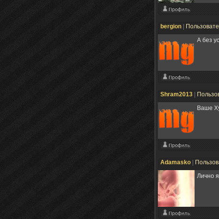
bergion
|
Пользоват
А без у
Shram2013
|
Пользо
Ваше Х
Adamasko
|
Пользов
Лично я