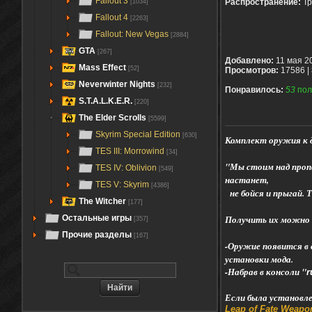
Fallout 3
Распространение:
Тр
[1034]
Fallout 4
[2263]
Fallout: New Vegas
[2884]
GTA
[267]
Добавлено:
11 мая 2
Mass Effect
[52]
Просмотров:
17586 |
Neverwinter Nights
[232]
Понравилось:
53
пол
S.T.A.L.K.E.R.
[220]
The Elder Scrolls
[5599]
Skyrim Special Edition
[630]
Комплект оружия к д
TES III: Morrowind
[34]
"Мы стоим над пропа
TES IV: Oblivion
[549]
настанет,
TES V: Skyrim
[4386]
не бойся и прыгай.
The Witcher
[177]
Получить их можно 
Остальные игры
[357]
Прочие разделы
[167]
-Оружие появится в 
установки мода.
-Набрав в консоли "
r
Если была установле
Leap of Fate Weap