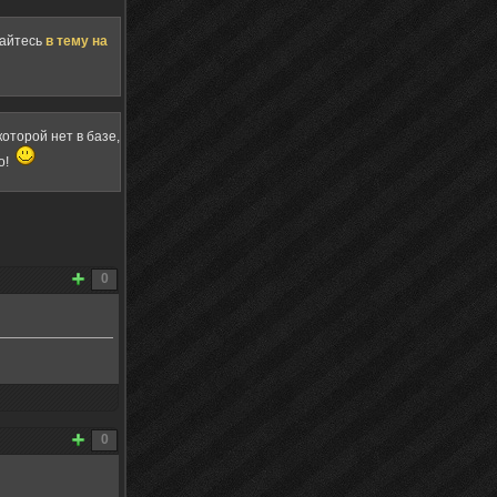
щайтесь
в тему на
оторой нет в базе,
о!
0
0