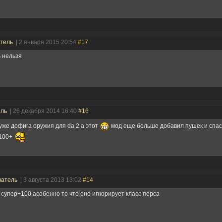
атель
| 2 января 2015 20:54
#17
 нельзя
ель
| 26 декабря 2014 16:40
#16
уже дофига оружия для da 2 а этот
мод еще больше добавил пушек и спас
 100+
ватель
| 3 августа 2013 13:02
#14
супер+100 асобенно то что оно игнорирует класс перса