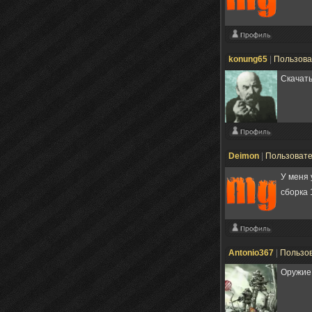
konung65
|
Пользов
Скачать
Deimon
|
Пользоват
У меня 
сборка
Antonio367
|
Пользо
Оружие 