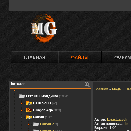
ГЛАВНАЯ
ФАЙЛЫ
ФОРУ
Каталог
Главная
»
Моды
»
Dra
Гиганты моддинга
[13939]
Dark Souls
[90]
Dragon Age
[1115]
Fallout
[6187]
Автор:
LapisLazzuli
Автор перевода:
liru
Fallout 2
[6]
Версия:
1.00