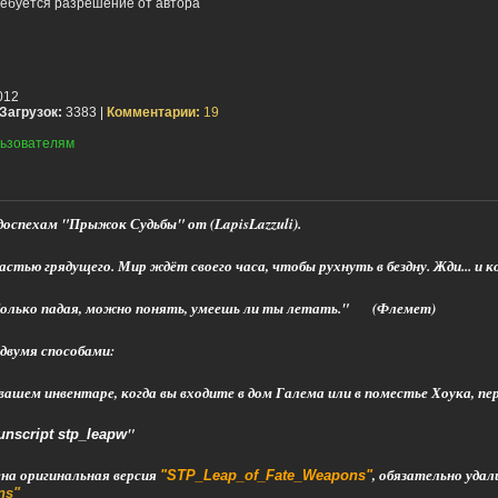
ебуется разрешение от автора
012
Загрузок:
3383 |
Комментарии:
19
ьзователям
оспехам "Прыжок Судьбы" от (LapisLazzuli).
стью грядущего. Мир ждёт своего часа, чтобы рухнуть в бездну. Жди... и к
 Только падая, можно понять, умеешь ли ты летать."
(Флемет)
двумя способами:
вашем инвентаре, когда вы входите в дом Галема или в поместье Хоука, пе
"
unscript stp_leapw
на оригинальная версия
, обязательно уда
"STP_Leap_of_Fate_Weapons"
ons"