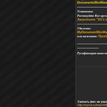
Documents/BioWare/
-------------------------------
Установка:
Распакуйте Rar-арх
Запустите "SG's L
-------------------------------
Удаление:
MyDocument\BioWare
или нажмите:
Пуск\
-------------------------
------------------
Русификацию выпол
Скачать (вес не указ
http://narod.ru/disk