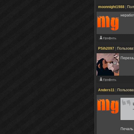
moonnight1988
|
Пол
неработ
PSih2097
|
Пользова
Перезал
Anders11
|
Пользова
Печаль