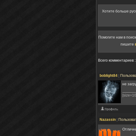
Хотите больше рус
Помогите нам в поис
пишите
Всего комментариев
:
boblight84
|
Пользов
не загр
[size=10
Nazassin
|
Пользова
Отличн