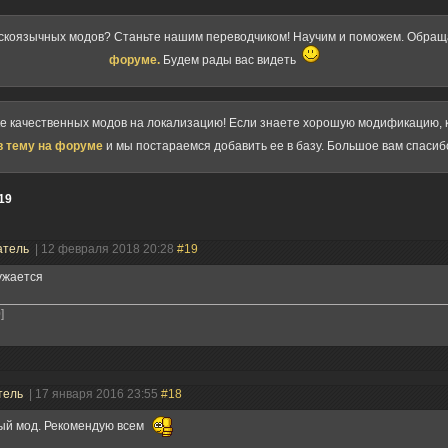
скоязычных модов? Станьте нашим переводчиком! Научим и поможем. Обра
форуме.
Будем рады вас видеть
ке качественных модов на локализацию! Если знаете хорошую модификацию, к
в тему на форуме
и мы постараемся добавить ее в базу. Большое вам спасиб
19
атель
| 12 февраля 2018 20:28
#19
ужается
]
тель
| 17 января 2016 23:55
#18
ый мод. Рекомендую всем