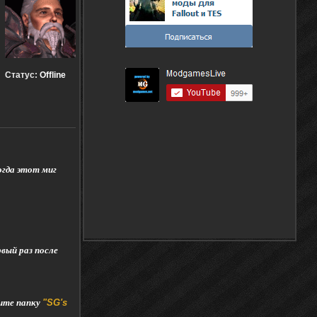
Статус:
Offline
огда этот миг
рвый раз после
лите папку
"SG's