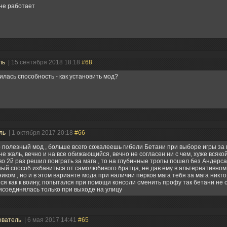
 не работает
ль
| 15 сентября 2018 18:18
#68
илась способность - как установить мод?
ль
| 1 октября 2017 20:18
#66
 полезный мод , больше всего сожалеешь гибели Бетани при выборе игры за 
не жаль, вечно и на все обижающийся, вечно не согласен ни с чем, хуже всяко
 во 2й раз решил поиграть за мага , то на глубинные тропы пошел без Андерс
ый способ избавиться от самолюбивого братца, не дав ему в альтернативном
иком , но и в этом варианте мода при наличии перков мага тебя за мага никто
ся как к воину, попытался при помощи консоли сменить профу так бетани не 
исоединялась только при выходе на улицу
ователь
| 6 мая 2017 14:41
#65