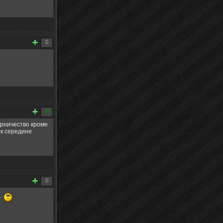
0
9
ерничество кроме
 к середине
0
.