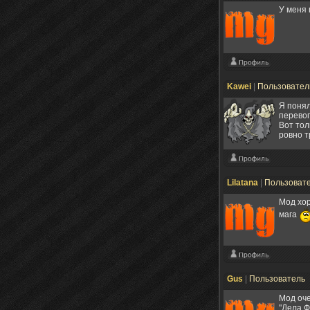
У меня 
Kawei
|
Пользовате
Я понял
перевоп
Вот тол
ровно т
Lilatana
|
Пользоват
Мод хор
мага
Gus
|
Пользователь
Мод оче
"Дела Ф