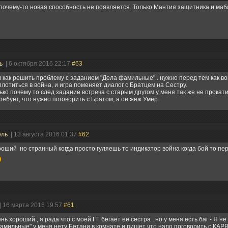
почему-то новая способность не появляется. Только Мантия защитника и маб
ль
| 6 октября 2016 22:17
#63
 как решить проблему с заданием "Дела фамильные" . нужно перед тем как во
лотиться в война, и игра поменяет диалог с Братцем на Сестру.
ько почему то след задание встреча с старым другом у меня так же не прокати
ребует, что нужно поговорить с Братом, а он жеж Умер.
ель
| 13 августа 2016 01:37
#62
оший но странный когда просто гуляешь то индикатор война когда бой то пе
| 16 марта 2016 19:57
#61
нь хороший , я рада что с моей ГГ бегает ее сестра , но у меня есть баг - Я не
амильные" у меня нету Бетани в комнате и пишет что надо поговорить с КА