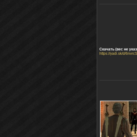
Скачать (вес не указ
https://yadi.sk/d/6nv