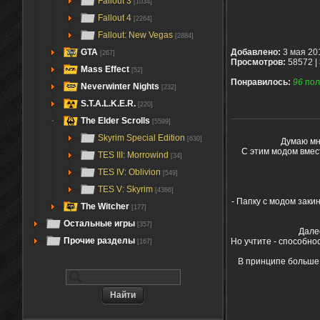
Fallout 3
[1034]
Fallout 4
[2264]
Fallout: New Vegas
[2884]
GTA
Добавлено:
3 мая 20
[267]
Просмотров:
58572 |
Mass Effect
[52]
Понравилось:
96
пол
Neverwinter Nights
[232]
S.T.A.L.K.E.R.
[220]
The Elder Scrolls
[5599]
Skyrim Special Edition
[630]
Думаю мн
С этим модом вмес
TES III: Morrowind
[34]
TES IV: Oblivion
[549]
TES V: Skyrim
[4386]
- Папку с модом заки
The Witcher
[177]
Остальные игры
[357]
Далее
Прочие разделы
Но учтите - способно
[167]
В принципе больше н