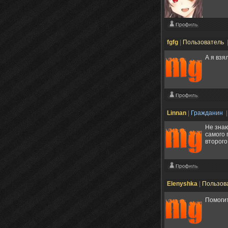
fgfg
|
Пользователь
А я взя
Linnan
|
Гражданин
|
Не знаю
самого 
второго
Elenyshka
|
Пользов
Помогит