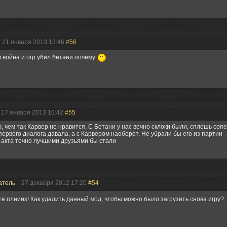
| 21 января 2013 13:46
#56
л война и огр убил бетани почему
 17 января 2013 10:42
#55
, чем так Карвер не нравится. С Бетани у нас вечно склоки были, сплошь соп
первого диалога давала, а с Карвером наоборот. Не убрали бы его из партии -
 акта точно лучшими друзьями бы стали
атель
| 27 декабря 2012 17:20
#54
е плиииз! Как удалить данный мод, чтобы можно было загрузить снова игру?..