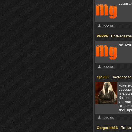
ссылка
PPPPP
|
Пользовате
не появ
ejick63
|
Пользовате
конечно
совсем 
я когда
безвинн
храмовн
относят
дом, пр
Gorgoroth86
|
Польз