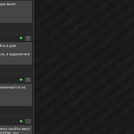
ари висят.
0
йти в дом
ла, в задании все
0
реключается на
1
 могу пройти квест
РВЕРОМ. Что