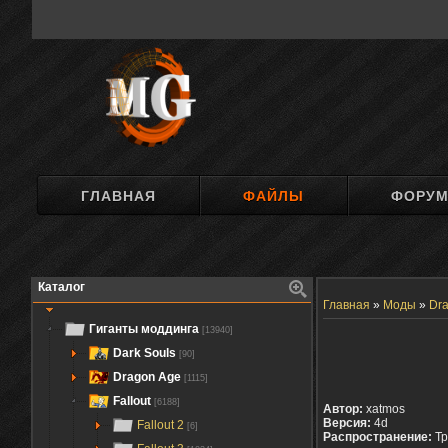
ГЛАВНАЯ
ФАЙЛЫ
ФОРУ
Каталог
Главная
»
Моды
»
Dra
Гиганты моддинга
[13940]
Dark Souls
[90]
Dragon Age
[1115]
Fallout
[6188]
Автор:
xatmos
Версия:
4d
Fallout 2
[6]
Распространение:
Тр