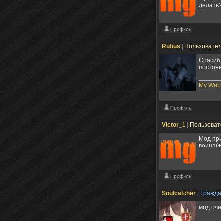
делать
Rufius
|
Пользовате
Спасиб 
постоян
My WebP
Victor_1
|
Пользоват
Мод при
воина(
Soulcatcher
|
Гражд
мод оче