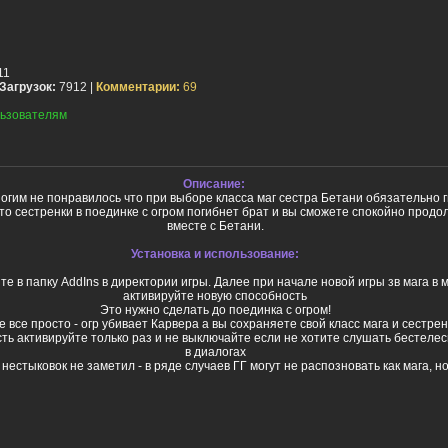
11
Загрузок:
7912 |
Комментарии:
69
ьзователям
Описание:
огим не понравилось что при выборе класса маг сестра Бетани обязательно 
то сестренки в поединке с огром погибнет брат и вы сможете спокойно продо
вместе с Бетани.
Установка и использование:
нте в папку AddIns в директории игры. Далее при начале новой игры зв мага в
активируйте новую способность
Это нужно сделать до поединка с огром!
 все просто - огр убивает Карвера а вы сохраняете свой класс мага и сестрен
сть активируйте только раз и не выключайте если не хотите слушать бестеле
в диалогах
естыковок не заметил - в ряде случаев ГГ могут не распозновать как мага, но