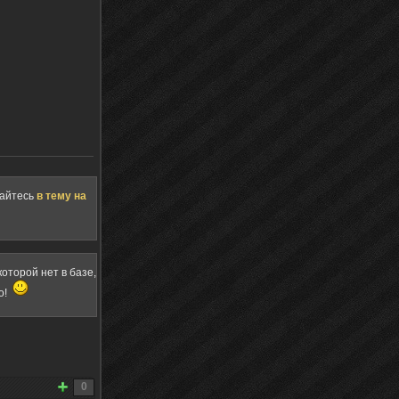
щайтесь
в тему на
оторой нет в базе,
о!
0