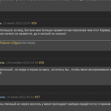
?
ль
| 5 июня 2015 23:47
#59
большое за мод, Бетани мне больше нравится как персонаж чем этот Карвер,
но нечего не нравится, да и наглый он сильно!
a[size=10]ge
[color=blue]
ель
| 29 ноября 2013 14:34
#58
кольный , но когда я играю за мага , хотелось бы , чтобы меня воспринимали ка
+5
анин
| 9 июля 2013 06:54
#57
нь глючный.но через консоль у меня пропадает мабари.придётся по старинке и