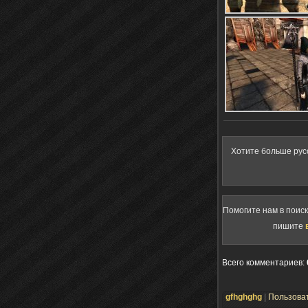
Хотите больше рус
Помогите нам в поис
пишите
Всего комментариев
:
gfhghghg
|
Пользова