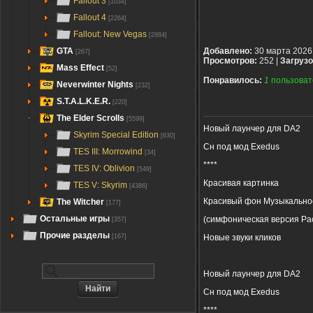
Fallout 3
[1034]
Fallout 4
[2264]
Fallout: New Vegas
[2884]
GTA
Добавлено:
30 марта 2026
[267]
Просмотров:
252 |
Загрузо
Mass Effect
[52]
Понравилось:
1
пользоват
Neverwinter Nights
[232]
S.T.A.L.K.E.R.
[220]
The Elder Scrolls
[5599]
Новый лаунчер для DA2
Skyrim Special Edition
[630]
Сн под мод Exedus
TES III: Morrowind
[34]
****
TES IV: Oblivion
[549]
Красивая картинка
TES V: Skyrim
[4386]
Красивый фон Музыкально
The Witcher
[177]
Остальные игры
(симфоническая версия Ра
[357]
Прочие разделы
Новые звуки кликов
[167]
Новый лаунчер для DA2
Сн под мод Exedus
****