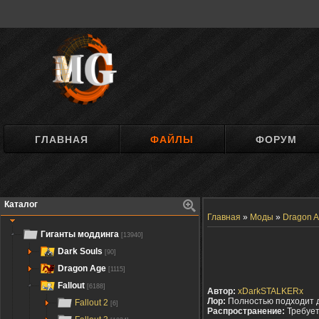
ГЛАВНАЯ
ФАЙЛЫ
ФОРУМ
Каталог
Главная
»
Моды
»
Dragon A
Гиганты моддинга
[13940]
Dark Souls
[90]
Dragon Age
[1115]
Fallout
[6188]
Автор:
xDarkSTALKERx
Лор:
Полностью подходит 
Fallout 2
[6]
Распространение:
Требуе