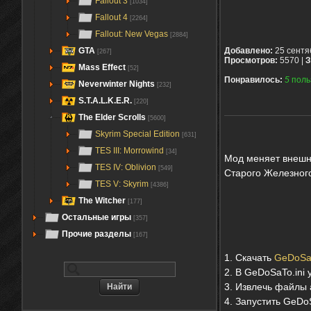
Fallout 3
[1034]
Fallout 4
[2264]
Fallout: New Vegas
[2884]
GTA
Добавлено:
25 сентя
[267]
Просмотров:
5570 |
З
Mass Effect
[52]
Понравилось:
5
поль
Neverwinter Nights
[232]
S.T.A.L.K.E.R.
[220]
The Elder Scrolls
[5600]
Skyrim Special Edition
[631]
TES III: Morrowind
[34]
Мод меняет внешн
TES IV: Oblivion
[549]
Старого Железного
TES V: Skyrim
[4386]
The Witcher
[177]
Остальные игры
[357]
Прочие разделы
[167]
1.
Скачать
GeDoSa
2. В GeDoSaTo.ini 
3. Извлечь файлы а
4. Запустить GeDo