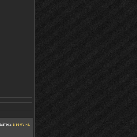
щайтесь
в тему на