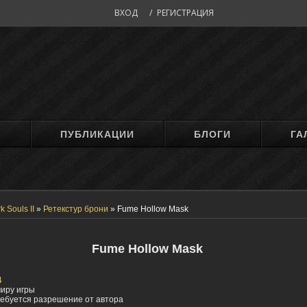
ВХОД
/
РЕГИСТРАЦИЯ
М
ПУБЛИКАЦИИ
БЛОГИ
ГА
k Souls II
»
Ретекстур брони
»
Fume Hollow Mask
Fume Hollow Mask
4
миру игры
ебуется разрешение от автора