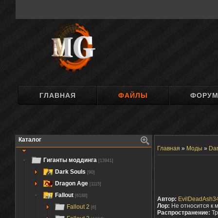
ГЛАВНАЯ
ФАЙЛЫ
ФОРУ
Каталог
Главная
»
Моды
»
Dar
Гиганты моддинга
[13941]
Dark Souls
[90]
Dragon Age
[1115]
Fallout
[6188]
Автор:
EvilDeadAsh3
Лор:
Не относится к 
Fallout 2
[6]
Распространение:
Тр