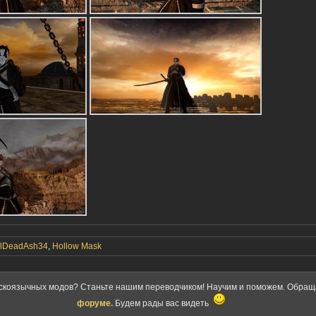
ilDeadAsh34
,
Hollow Mask
скоязычных модов? Станьте нашим переводчиком! Научим и поможем. Обра
форуме.
Будем рады вас видеть