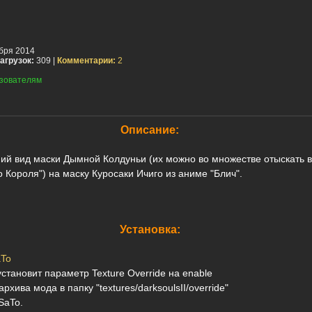
бря 2014
агрузок:
309 |
Комментарии:
2
зователям
Описание:
ий вид маски Дымной Колдуньи (их можно во множестве отыскать 
 Короля") на маску Куросаки Ичиго из аниме "Блич".
Установка:
To
установит параметр Texture Override на enable
рхива мода в папку "textures/darksoulsII/override"
SaTo.