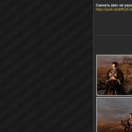
Скачать (вес не указ
https://yadi.sk/d/fN2