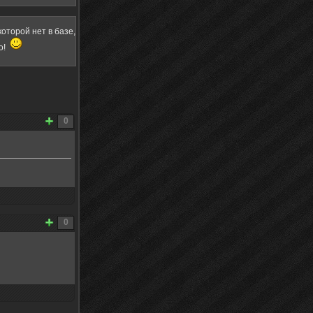
оторой нет в базе,
о!
0
0