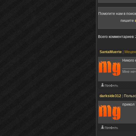
Помогите нам в поис
пишите
Всего комментариев
:
SantaMuerte
|
Меце
Никого 
Мне неч
darkside312
|
Польз
прикол