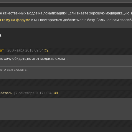
ке качественных модов на локализацию! Если знаете хорошую модификацию, к
в тему на форуме
и мы постараемся добавить ее в базу. Большое вам спасиб
2
нат
| 20 января 2018 09:54
#2
не хочу обидеть,но этот модик плоховат.
его вам сказать.
ователь
| 7 сентября 2017 00:48
#1