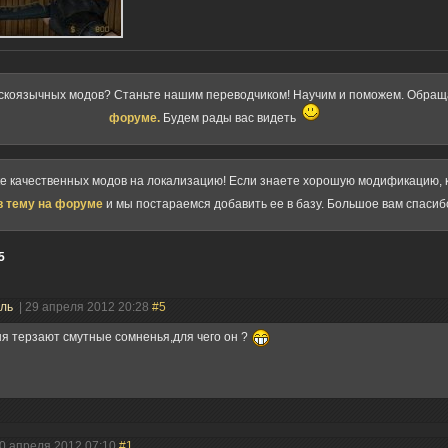
скоязычных модов? Станьте нашим переводчиком! Научим и поможем. Обра
форуме.
Будем рады вас видеть
ке качественных модов на локализацию! Если знаете хорошую модификацию, к
в тему на форуме
и мы постараемся добавить ее в базу. Большое вам спасиб
5
ель
| 29 апреля 2012 20:28
#5
я терзают смутные сомненья,для чего он ?
10 апреля 2012 07:10
#1