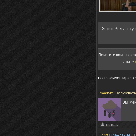
Хотите больше рус
Помогите нам в поис
пишите
Всего комментариев
:
modnet
|
Пользоват
Эм..Мен
J@rt
|
Гражданин
| 