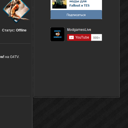
Статус:
Offline
ow!
на G4TV.