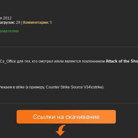
я 2012
агрузок:
29 |
Комментарии:
5
зователям
Attack of the Sh
Cs_Office для тех, кто смотрел и/или является поклонником
лекаем в strike (к примеру, Counter Strike Sourсe V34\cstrike).