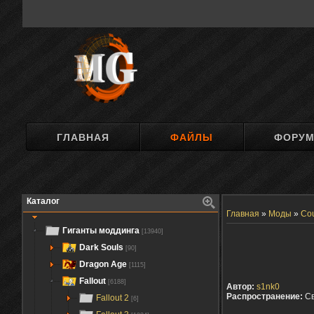
ГЛАВНАЯ
ФАЙЛЫ
ФОРУ
Каталог
Главная
»
Моды
»
Cou
Гиганты моддинга
[13940]
Dark Souls
[90]
Dragon Age
[1115]
Fallout
[6188]
Автор:
s1nk0
Распространение:
С
Fallout 2
[6]