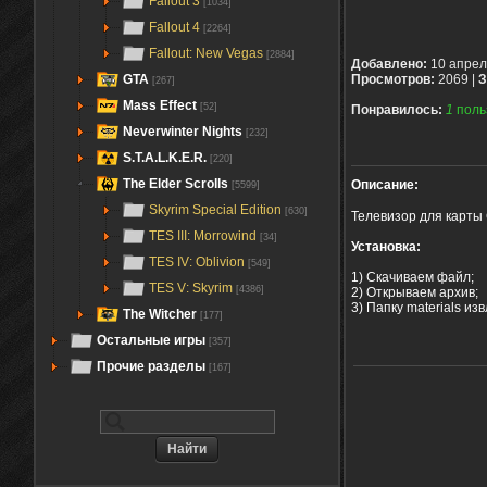
Fallout 3
[1034]
Fallout 4
[2264]
Fallout: New Vegas
[2884]
Добавлено:
10 апрел
GTA
Просмотров:
2069 |
З
[267]
Mass Effect
[52]
Понравилось:
1
поль
Neverwinter Nights
[232]
S.T.A.L.K.E.R.
[220]
The Elder Scrolls
Описание:
[5599]
Skyrim Special Edition
[630]
Телевизор для карты 
TES III: Morrowind
[34]
Установка:
TES IV: Oblivion
[549]
1) Скачиваем файл;
TES V: Skyrim
[4386]
2) Открываем архив;
3) Папку materials изв
The Witcher
[177]
Остальные игры
[357]
Прочие разделы
[167]