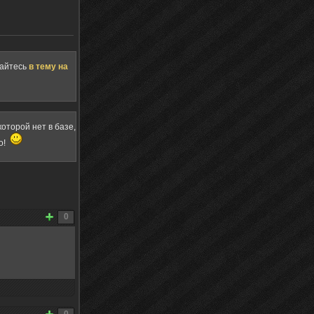
щайтесь
в тему на
оторой нет в базе,
о!
0
0