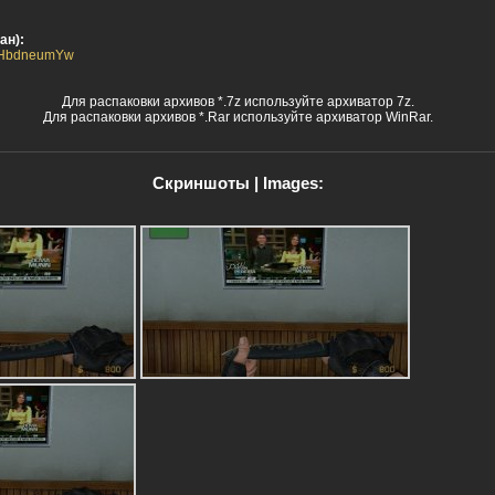
ан):
3OHbdneumYw
Для распаковки архивов *.7z используйте архиватор 7z.
Для распаковки архивов *.Rar используйте архиватор WinRar.
Скриншоты | Images: