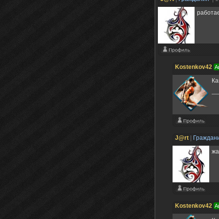
работае
Kostenkov42
А
Ка
J@rt
|
Граждан
жа
Kostenkov42
А