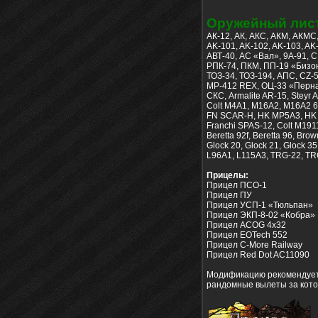
Оружейный лист
АК-12, АК, АКС, АКМ, АКМС
AK-101, AK-102, AK-103, AK
АВТ-40, АС «Вал», 9A-91, 
РПК-74, ПКМ, ПП-19 «Бизон
ТОЗ-34, ТОЗ-194, АПС, CZ-
MP-412 REX, ОЦ-33 «Пернач»
СКС, Armalite AR-15, Steyr
Colt M4A1, M16A2, M16A2 6
FN SCAR-H, HK MP5A3, HK M
Franchi SPAS-12, Colt M1911
Beretta 92f, Beretta 96, Br
Glock 20, Glock 21, Glock 
L96A1, L115A3, TRG-22, TR
Прицелы:
Прицел ПСО-1
Прицел ПУ
Прицел УСП-1 «Тюльпан»
Прицел ЭКП-8-02 «Кобра»
Прицел ACOG 4x32
Прицел EOTech 552
Прицел C-More Railway
Прицел Red Dot AC11090
Модификацию рекомендуетс
рандомные вылеты за кото