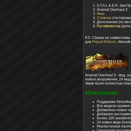
S.T.A.L.K.E.R. Зов П
Arsenal Overhaul 3
Фикс
Спавнер
(тестирова
Дополнения (по же
Русификатор
(допо
P.S. Сборка не совместима 
для
Pripyat Reborn
, Atmosfe
Arsenal Overhaul 3 - мод, 
нового вооружения, 24 вид
Звуки были полностью пере
Изменения:
Поддержка Atmosfear
Все модели оружия
Добавлены новые 
Добавлен инструмен
Более 100 экземпля
24 новых вида бое
Реалистичная балл
Глушители под каж