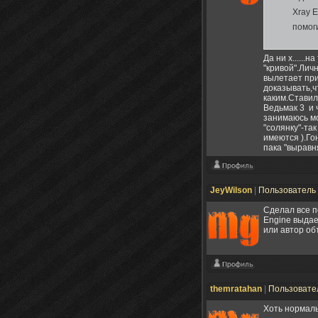
Xray E
помог
Да ни х......
"кривой".Лич
вылетает при
доказывать,ч
каким.Ставил
Ведьмак 3 и 
занимаюсь мо
"солянку"-так
имеются ).Го
пака "выравн
JeyWilson
|
Пользователь
Сделал все п
Engine выдает
или автор об
themratahan
|
Пользовате
Хоть нормаль