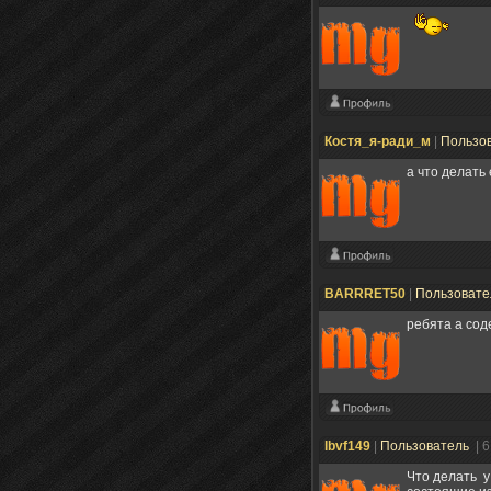
Костя_я-ради_м
|
Пользо
а что делать
BARRRET50
|
Пользоват
ребята а сод
lbvf149
|
Пользователь
| 
Что делать у