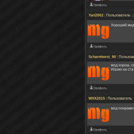
Yuri2002
|
Пользователь
|
Хороший мод 
Scharnhorst_90
|
Пользов
мод хорош, с
Играю на стат
WXX2015
|
Пользователь
мод понрави