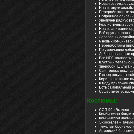
Новая озвучка оруж
Новые звуки ходьб
Переработанные зв
Подробное описание
Увеличен радиус вз
Реалистичный урон 
Новые анимации ор
Всё оружие правоз
Добавлены случайн
6 новых комбинезо
Переработаны приб
По умолчанию доба
Добавлены новые п
Все NPC полностью
Шустрый теперь об
Зверобой, Шульга и
Сыч теперь покупае
Гаваец покупает вс
Кириллов отныне вы
К моду приложен сп
Есть самопальный 
Существует возможн
Костюмы:
ССП-99 «Эколог»
Комбинезон бандит
Комбинезон наёмни
Экзоскелет «Наёмн
Тяжёлый бронекос
Армейский бронежи