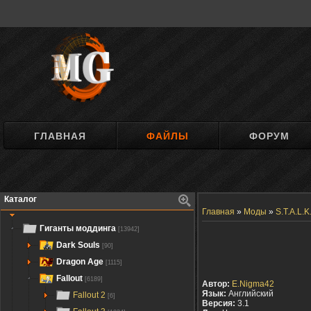
ГЛАВНАЯ
ФАЙЛЫ
ФОРУМ
Каталог
Главная
»
Моды
»
S.T.A.L.
Гиганты моддинга
[13942]
Dark Souls
[90]
Dragon Age
[1115]
Fallout
[6189]
Автор:
E.Nigma42
Язык:
Английский
Fallout 2
[6]
Версия:
3.1