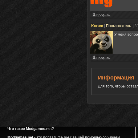
Korum
|
Пользователь
| 3
У меня вопро
Информация
Для того, чтобы оста
Что такое Modgames.net?
Modgames.net
- это портал, где мы с вашей помощью собираем