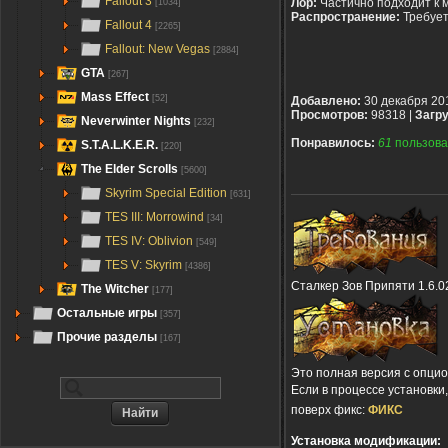
Fallout 3
Лор:
Частично подходит к 
[1034]
Распространение:
Требуе
Fallout 4
[2265]
Fallout: New Vegas
[2884]
GTA
[267]
Mass Effect
[52]
Добавлено:
30 декабря 20
Просмотров:
98318 |
Загру
Neverwinter Nights
[232]
Понравилось:
61
пользова
S.T.A.L.K.E.R.
[220]
The Elder Scrolls
[5600]
Skyrim Special Edition
[631]
TES III: Morrowind
[34]
TES IV: Oblivion
[549]
TES V: Skyrim
[4386]
Сталкер Зов Припяти 1.6.0
The Witcher
[177]
Остальные игры
[357]
Прочие разделы
[167]
Это полная версия с опцион
Если в процессе установки
поверх фикс:
ФИКС
Установка модификации: