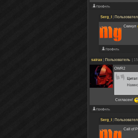
Serg_I
|
Пользовате
Скинул
sairax
|
Пользователь
| 1
OWR2
Цита
Намно
Согласен!
Serg_I
|
Пользовате
Call of