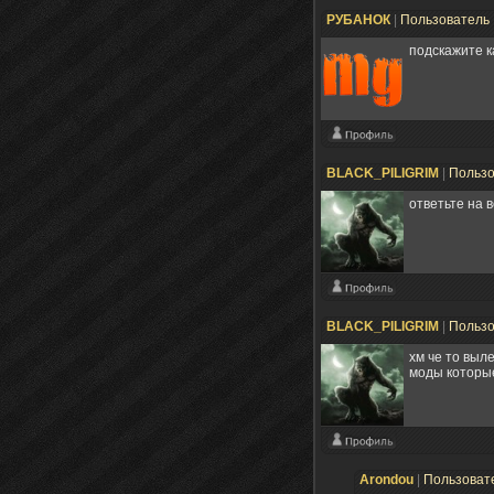
РУБАНОК
|
Пользователь
подскажите к
BLACK_PILIGRIM
|
Польз
ответьте на 
BLACK_PILIGRIM
|
Польз
хм че то выле
моды которые
Arondou
|
Пользоват