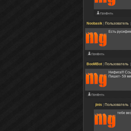
Noobasik
|
Пользователь
Есть русифик
BooMBot
|
Пользователь
Нифига!!! Сс
Пишет- 59 ми
jinis
|
Пользователь
тебе ве