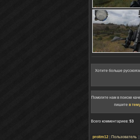
Хотите больше русскояз
Помогите нам в поиске кач
пишите
в тем
Всего комментариев
:
53
proitm12
|
Пользователь
|