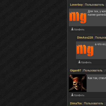
Loverboy
|
Пользователь
Для тех, у к
папки gamedat
DimAss228
|
Пользо
а чтo e
Gigan97
|
Пользователь
|
Как так, ство
DimaTox
|
Пользователь
|