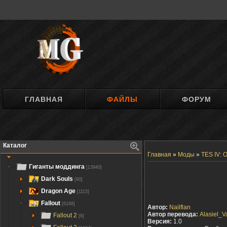
ГЛАВНАЯ
ФАЙЛЫ
ФОРУМ
Каталог
Главная
»
Моды
»
TES IV: O
Гиганты моддинга
[13940]
Dark Souls
[90]
Dragon Age
[1115]
Fallout
[6188]
Автор:
Nailflan
Автор перевода:
Alasiel_V
Fallout 2
[6]
Версия:
1.0