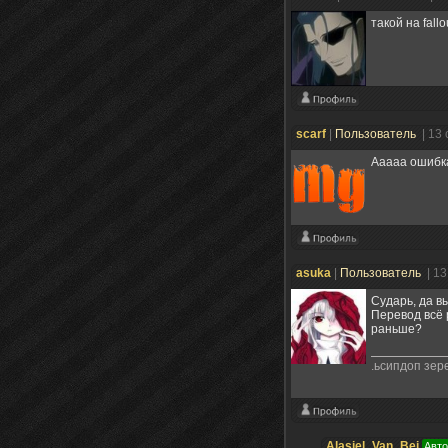
такой на fallo
scarf
|
Пользователь
| 13
Ааааа ошибка
asuka
|
Пользователь
| 1
Сударь, да в
Перевод всё 
раньше?
.ьсипдоп зер
Alasiel_Van_Bei
Авто