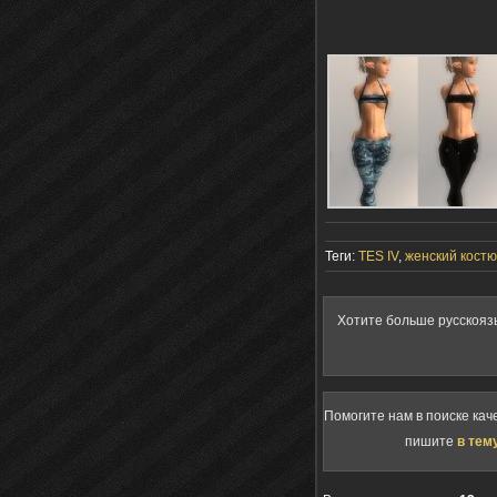
Теги:
TES IV
,
женский кост
Хотите больше русскояз
Помогите нам в поиске кач
пишите
в тем