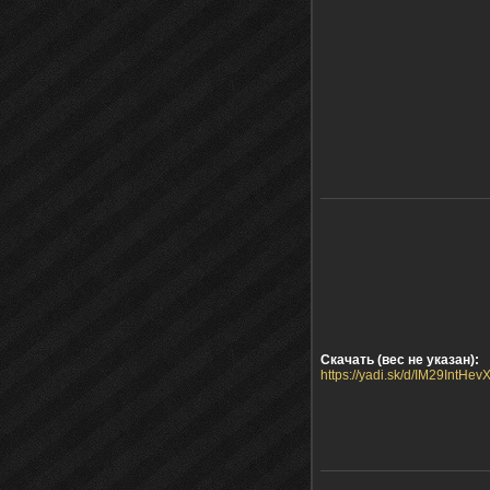
Скачать (вес не указан):
https://yadi.sk/d/IM29IntHev