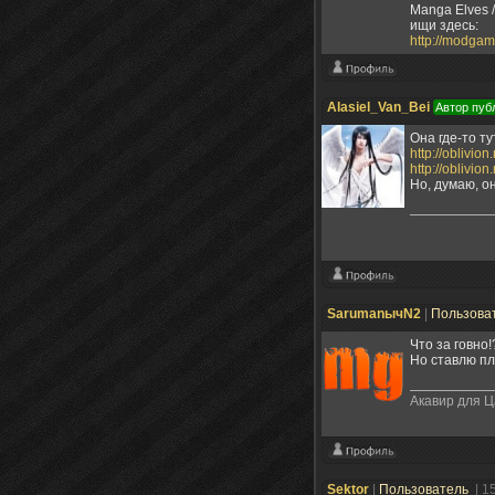
Manga Elves 
ищи здесь:
http://modgam
Alasiel_Van_Bei
Автор пуб
Она где-то ту
http://oblivi
http://oblivi
Но, думаю, о
SarumanычN2
|
Пользова
Что за говно
Но ставлю пл
Акавир для Ц
Sektor
|
Пользователь
| 1