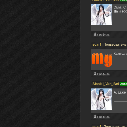
Эмм...С
Да и во
scarf
|
Пользовател
Камуфл
Alasiel_Van_Bei
Авто
А, даже
scarf
|
Пользовател