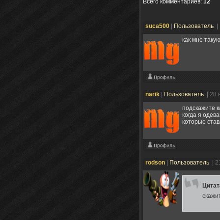
Всего комментариев
:
12
suca500
|
Пользователь
|
как мне такую
narik
|
Пользователь
| 28
подскажите к
когда я одева
которые ста
rodson
|
Пользователь
| 2
Цита
скажи