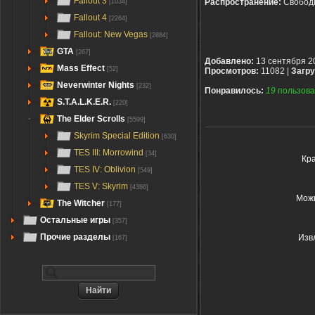
Fallout 3
Распространение:
Свобод
[1034]
Fallout 4
[2264]
Fallout: New Vegas
[2884]
GTA
[267]
Добавлено:
13 сентября 2
Mass Effect
[52]
Просмотров:
11082 |
Загру
Neverwinter Nights
[232]
Понравилось:
19
пользова
S.T.A.L.K.E.R.
[220]
The Elder Scrolls
[5599]
Skyrim Special Edition
[630]
TES III: Morrowind
[34]
Кра
TES IV: Oblivion
[549]
TES V: Skyrim
[4386]
Можн
The Witcher
[177]
Остальные игры
[357]
Прочие разделы
Извл
[167]