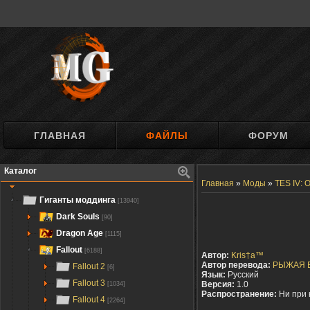
ГЛАВНАЯ
ФАЙЛЫ
ФОРУМ
Каталог
Главная
»
Моды
»
TES IV: O
Гиганты моддинга
[13940]
Dark Souls
[90]
Dragon Age
[1115]
Fallout
[6188]
Автор:
Kris†a™
Автор перевода:
РЫЖАЯ 
Fallout 2
[6]
Язык:
Русский
Fallout 3
Версия:
1.0
[1034]
Распространение:
Ни при 
Fallout 4
[2264]