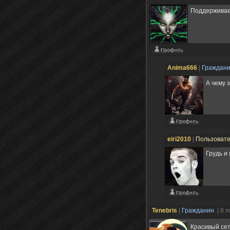
Поддерживае
Anima666
|
Граждан
А чему 
eiri2010
|
Пользоват
Грудь и
Tenebris
|
Гражданин
| 8 
Красивый сет