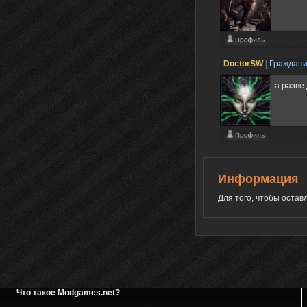
DoctorSW
|
Граждан
а разве
Информация
Для того, чтобы оста
Что такое Modgames.net?