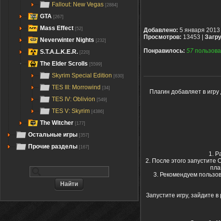
Fallout: New Vegas
[2884]
GTA
[267]
Mass Effect
[52]
Добавлено:
5 января 2013
Просмотров:
13453 |
Загру
Neverwinter Nights
[232]
Понравилось:
57
пользова
S.T.A.L.K.E.R.
[220]
The Elder Scrolls
[5599]
Skyrim Special Edition
[630]
TES III: Morrowind
[34]
Плагин добавляет в игру
TES IV: Oblivion
[549]
TES V: Skyrim
[4386]
The Witcher
[177]
Остальные игры
[357]
Прочие разделы
[167]
1. Р
2. После этого запустите 
пла
3. Рекомендуем пользов
Запустите игру, зайдите в