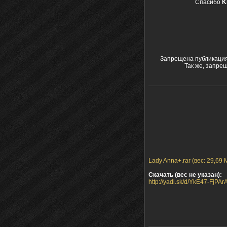
Спасибо
K
Запрещена публикация
Так же, запре
Lady Anna+.rar (вес: 29,69 
Скачать (вес не указан):
http://yadi.sk/d/YkE47-FjPAr