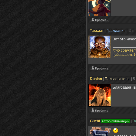
Tassaаr
|
Гражданин
| 5 я
Вот это каче
Кто сражает
чудовищем. 
Ruslan
|
Пользователь
| 5
Благодаря Тв
Guchi
|
В
Автор публикации