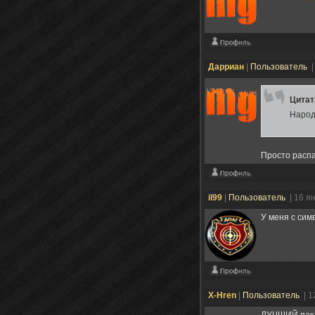
Дарриан
|
Пользователь
|
Цита
Народ
Просто распак
il99
|
Пользователь
| 16 я
У меня с сим
X-Hren
|
Пользователь
| 1
ЛУЧШИЙ пак 