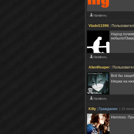
VladoS1996
|
Пользовате
Народ почему
небыло!!Заки
AlienReaper
|
Пользовате
Всё бы защиб
Няшка на них
Killy
|
Гражданин
| 18 июл
Неплохо. При