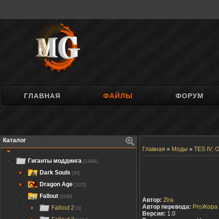
ГЛАВНАЯ
ФАЙЛЫ
ФОРУМ
Каталог
Главная
»
Моды
»
TES IV: O
Гиганты моддинга
[13941]
Dark Souls
[90]
Dragon Age
[1115]
Fallout
[6188]
Автор:
Zira
Автор перевода:
ProЖора
Fallout 2
[6]
Версия:
1.0