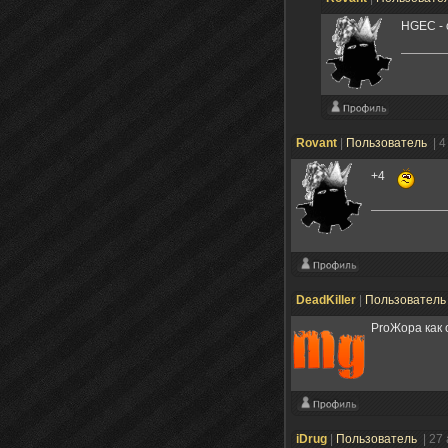
HGEC - 
Rovant
|
Пользователь
| 4
+4
DeadKiller
|
Пользовател
ProЖора как
iDrug
|
Пользователь
| 27