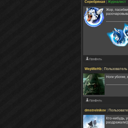
Серебряная
|
Журналист
Жор, пасибки
разочаровыва
WepWeHb
|
Пользователь
Ноги убогие,
dmstrelnikov
|
Пользоват
Кто-нибудь, 
раздражали))