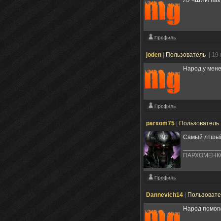
joden
|
Пользователь
| 19
Народ,у мене
parxom75
|
Пользователь
Самый лтшый
ПАРХОМЕНК
Dannevich14
|
Пользоват
Народ помоги