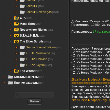
Fallout 3
Распространение:
Ни при 
[1034]
Fallout 4
[2264]
Fallout: New Vegas
[2884]
GTA
[267]
Добавлено:
25 апреля 201
Mass Effect
[52]
Просмотров:
19850 |
Загру
Neverwinter Nights
[232]
Понравилось:
67
пользова
S.T.A.L.K.E.R.
[220]
The Elder Scrolls
[5600]
Skyrim Special Edition
[631]
Пак содержит 7 модов.Ка
- Zira's Horse Modpack - Ext
TES III: Morrowind
[34]
- Zira's Horse Modpack - My
- Zira's Horse Modpack - Ar
TES IV: Oblivion
[549]
- Zira's Horse Modpack - He
TES V: Skyrim
- Zira's Horse Modpack - S
[4386]
- Zira's Horse Modpack - Fri
The Witcher
[177]
- Zira's Horse Modpack - Mo
Остальные игры
[357]
Zira's Horse Modpack - Extra
Прочие разделы
======================
[167]
Это переиздание мода Slof
конфликтует с Slof's Extra
лошади.У каждой лошади е
Эти лошади быстрее чейди
Zira's Horse Modpack - My H
======================
Заменяет оригинальных ло