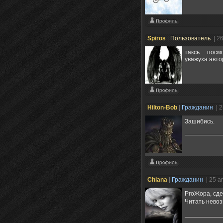
Spiros
|
Пользователь
| 2
таксь.... пос
уважуха авто
Hilton-Bob
|
Гражданин
| 
Зашибись.
Chiana
|
Гражданин
| 25 а
ProЖора, сде
Читать невоз