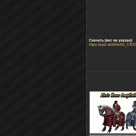
Скачать (вес не указан):
https://yadi.sk/d/NeN0_Cf0