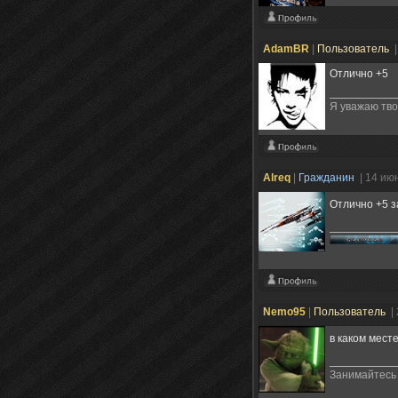
AdamBR
|
Пользователь
|
Отлично +5
Я уважаю твое
Alreq
|
Гражданин
| 14 ию
Отлично +5 
Nemo95
|
Пользователь
|
в каком мест
Занимайтесь 