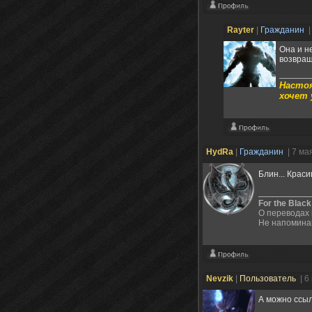
Rayter
|
Гражданин
|
Она и н
возвращ
Настоя
хочет 
HydRa
|
Гражданин
| 7 ма
Блин... Крас
For the Black
О переводах 
Не напоминай
Nevzik
|
Пользователь
| 6
А можно ссыл