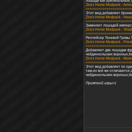
лошади как оригинальные,
Zira's Horse Modpack - Armo
======================
Этот мод добавляет броню
Zira's Horse Modpack - Heav
======================
Заменяет лошадей имперск
Zira's Horse Modpack - Sha
======================
Реплейсер Теневой Гривы.
Zira's Horse Modpack - Fries
======================
Добавляет две лошадки фр
чейдинхольских вороных,бе
Zira's Horse Modpack - More
======================
Этот мод добавляет по од
там,но всё же отличаются
чейдинхольских вороных,бе
Приятной игры=)