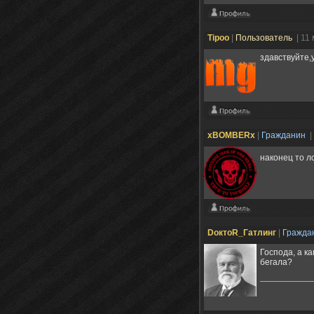
Tipoo
|
Пользователь
| 11
здавствуйте,
xBOMBERx
|
Гражданин
|
наконец то л
DоктоR_Гатлинг
|
Гражда
Господа, а к
бегала?