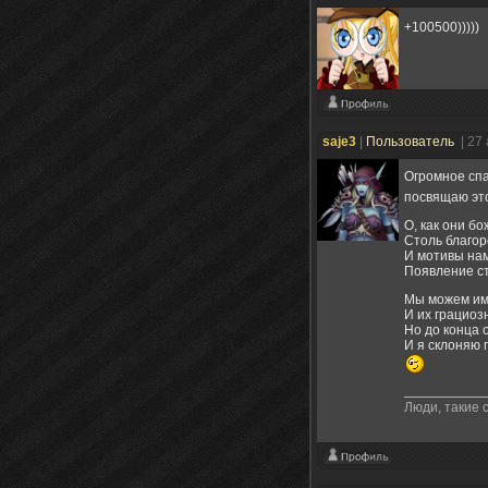
+100500)))))
saje3
|
Пользователь
| 27
Огромное спа
посвящаю эт
О, как они б
Столь благор
И мотивы на
Появление ст
Мы можем им
И их грациоз
Но до конца 
И я склоняю 
Люди, такие с