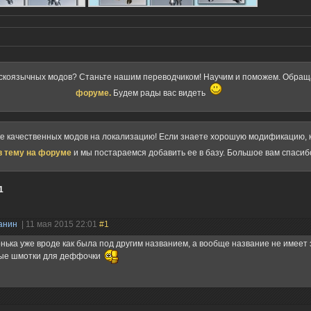
скоязычных модов? Станьте нашим переводчиком! Научим и поможем. Обра
форуме.
Будем рады вас видеть
ке качественных модов на локализацию! Если знаете хорошую модификацию, к
в тему на форуме
и мы постараемся добавить ее в базу. Большое вам спасиб
1
анин
| 11 мая 2015 22:01
#1
нька уже вроде как была под другим названием, а вообще название не имеет 
ые шмотки для деффочки