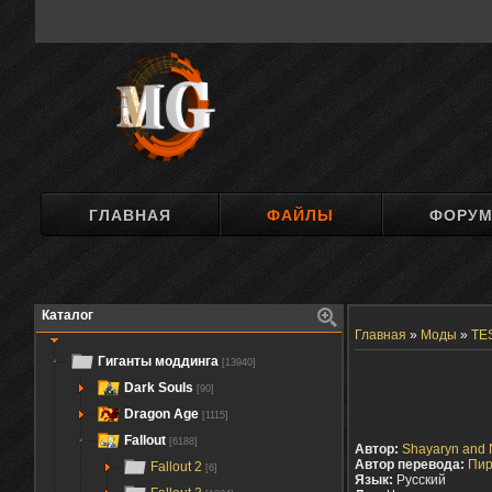
ГЛАВНАЯ
ФАЙЛЫ
ФОРУ
Каталог
Главная
»
Моды
»
TES
Гиганты моддинга
[13940]
Dark Souls
[90]
Dragon Age
[1115]
Fallout
[6188]
Автор:
Shayaryn and
Автор перевода:
Пир
Fallout 2
[6]
Язык:
Русский