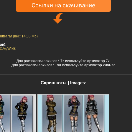
ter.rar (вес: 14,55 Mb)
ан):
zTB1VgWikE
Для распаковки архивов *.7z используйте архиватор 7z.
Для распаковки архивов *.Rar используйте архиватор WinRar.
Скриншоты | Images: