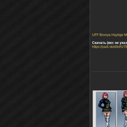
UFF Bronya Haylige Mut
Скачать (вес не указ
https://yadi.sk/d/IoR