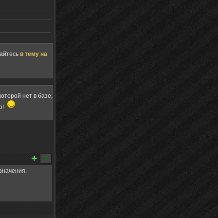
щайтесь
в тему на
оторой нет в базе,
о!
2
значения.