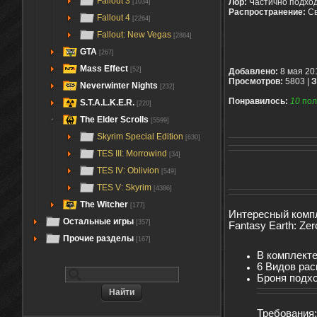
Fallout 3
Лор:
Частично подход
[1034]
Распространение:
С
Fallout 4
[2264]
Fallout: New Vegas
[2884]
GTA
[267]
Mass Effect
[52]
Добавлено:
8 мая 20
Просмотров:
5803 |
З
Neverwinter Nights
[232]
Понравилось:
10
пол
S.T.A.L.K.E.R.
[220]
The Elder Scrolls
[5599]
Skyrim Special Edition
[630]
TES III: Morrowind
[34]
TES IV: Oblivion
[549]
TES V: Skyrim
[4386]
The Witcher
[177]
Интересный компл
Остальные игры
[357]
Fantasy Earth: Zer
Прочие разделы
[167]
В комплекте
6 Видов рас
Броня подхо
Требования: