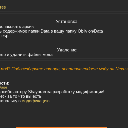
res
Установка:
аспаковать архив
 содержимое папки Data в вашу папку Oblivion\Data
 esp.
Удаление:
esp и удалить файлы мода
мод? Поблагодарите автора, поставив endorse моду на Nexus'
сти:
 Page
асибо автору Shayaran за разработку модификации!
t - за то что вы есть!
игинальную
модификацию