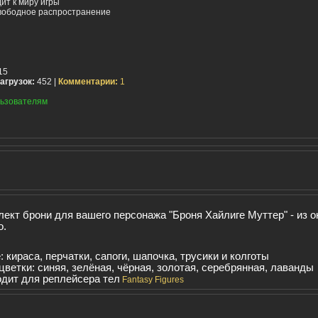
ит к миру игры
вободное распространение
15
агрузок:
452 |
Комментарии:
1
ьзователям
ект брони для вашего персонажа "Броня Хайлиге Муттер" - из о
o.
: кираса, перчатки, сапоги, шапочка, трусики и колготы
цветки: синяя, зелёная, чёрная, золотая, серебрянная, лаванды
дит для реплейсера тел
Fantasy Figures