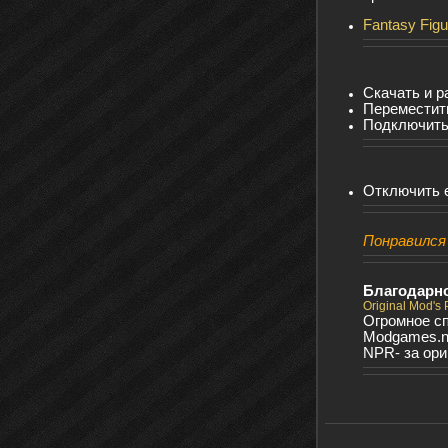
Fantasy Figu
Скачать и р
Переместить
Подключить
Отключить 
Понравился 
Благодарно
Original Mod's
Огромное сп
Modgames.ne
NPR- за ор