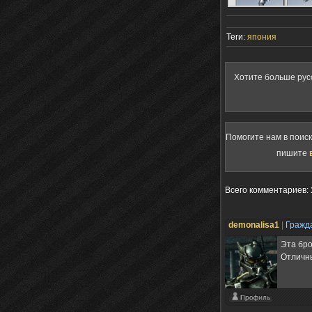
Теги:
япония
Хотите больше рус
Помогите нам в поис
пишите
Всего комментариев
:
demonalisa1
|
Гражд
Эта бро
Отличн