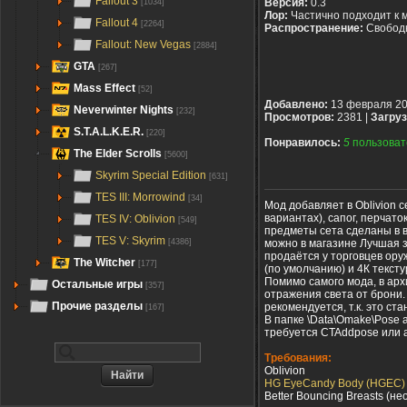
Fallout 3
Версия:
0.3
[1034]
Лор:
Частично подходит к 
Fallout 4
[2264]
Распространение:
Свобод
Fallout: New Vegas
[2884]
GTA
[267]
Mass Effect
[52]
Добавлено:
13 февраля 2
Neverwinter Nights
[232]
Просмотров:
2381 |
Загруз
S.T.A.L.K.E.R.
[220]
Понравилось:
5
пользоват
The Elder Scrolls
[5600]
Skyrim Special Edition
[631]
TES III: Morrowind
[34]
Мод добавляет в Oblivion с
вариантах), сапог, перчат
TES IV: Oblivion
[549]
предметы сета сделаны в ви
TES V: Skyrim
можно в магазине Лучшая з
[4386]
продаётся у торговцев ору
The Witcher
[177]
(по умолчанию) и 4К тексту
Помимо самого мода, в арх
Остальные игры
[357]
отражения света от брони.
Прочие разделы
рекомендуется, т.к. это ст
[167]
В папке \Data\Omake\Pose 
требуется CTAddpose или 
Требования:
Oblivion
HG EyeCandy Body (HGEC)
Better Bouncing Breasts (н