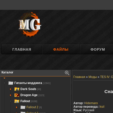
ГЛАВНАЯ
ФАЙЛЫ
ФОРУМ
Каталог
Главная
»
Моды
»
TES IV: O
Гиганты моддинга
[13941]
Dark Souls
[90]
Сна
Dragon Age
[1115]
Fallout
[6188]
Автор:
Hidemaro
Автор перевода:
Iruil
Fallout 2
[6]
Язык:
Русский