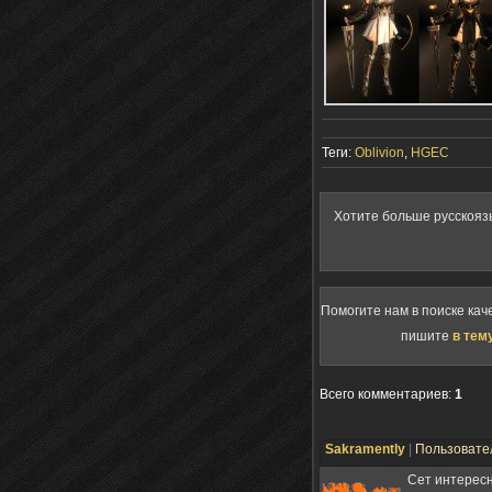
Теги:
Oblivion
,
HGEC
Хотите больше русскояз
Помогите нам в поиске кач
пишите
в тем
Всего комментариев
:
1
Sakramently
|
Пользовате
Сет интересн