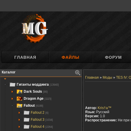
ГЛАВНАЯ
ФАЙЛЫ
ФОРУМ
Каталог
Главная
»
Моды
»
TES IV: O
Гиганты моддинга
[13940]
Dark Souls
[90]
Dragon Age
[1115]
Fallout
[6188]
Автор:
Kris†a™
Язык:
Русский
Fallout 2
[6]
Версия:
1.0
Fallout 3
Распространение:
Ни при 
[1034]
Fallout 4
[2264]