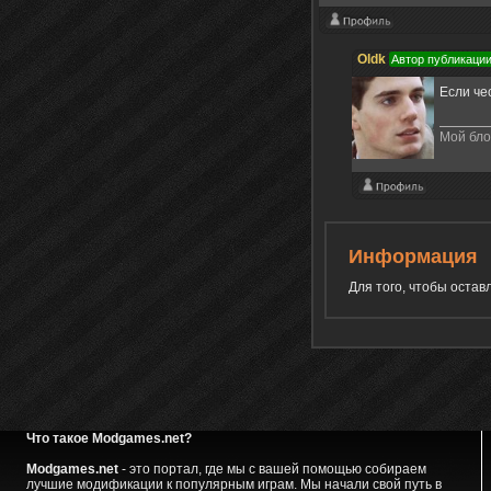
Oldk
Автор публикаци
Если че
Мой бло
Информация
Для того, чтобы оста
Что такое Modgames.net?
Modgames.net
- это портал, где мы с вашей помощью собираем
лучшие модификации к популярным играм. Мы начали свой путь в