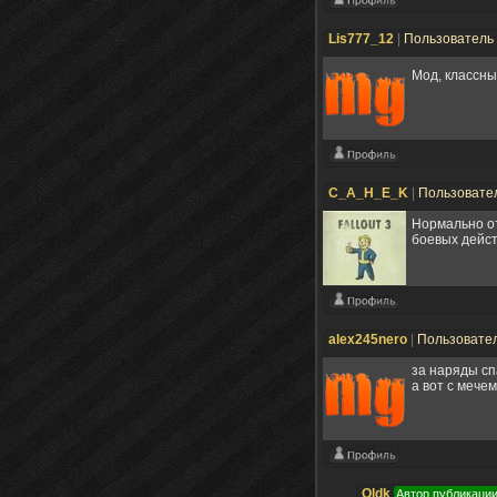
Lis777_12
|
Пользователь
Мод, классн
С_A_H_E_K
|
Пользовате
Нормально от
боевых дейст
alex245nero
|
Пользовате
за наряды сп
а вот с мече
Oldk
Автор публикаци