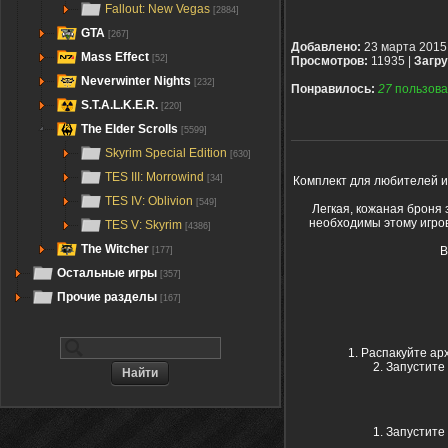
Fallout: New Vegas
[2884]
GTA
[267]
Добавлено:
23 марта 2015
Mass Effect
[52]
Просмотров:
11935 |
Загру
Neverwinter Nights
[232]
Понравилось:
27
пользова
S.T.A.L.K.E.R.
[220]
The Elder Scrolls
[5599]
Skyrim Special Edition
[630]
TES III: Morrowind
[34]
Комплект для любителей и
TES IV: Oblivion
[549]
Легкая, кожаная броня
необходимы этому игров
TES V: Skyrim
[4386]
The Witcher
В
[177]
Остальные игры
[357]
Прочие разделы
[167]
1. Распакуйте арх
2. Запустите
1. Запустите