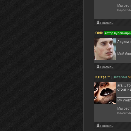
Мы отст
надеясь
Oldk
Автор публикаци
Людям, 
Мой бло
Kris†a™
|
Ветеран
М
ага ...
стоит н
My WebS
Мы отст
надеясь