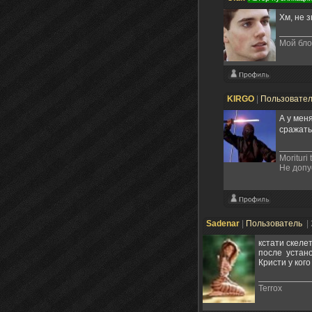
Хм, не 
Мой бло
KIRGO
|
Пользовате
А у мен
сражать
Morituri 
Не допу
Sadenar
|
Пользователь
|
кстати скеле
после устано
Кристи у ког
Terrox