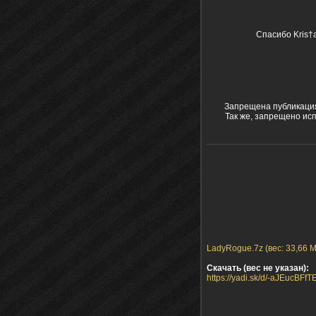
Спасибо Kris†
Запрещена публикация
Так же, запрещено ис
LadyRogue.7z (вес: 33,66 
Скачать (вес не указан):
https://yadi.sk/d/-aJEucBFf