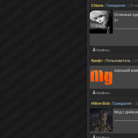
Chiana
|
Гражданин
| 16 м
Отличная од
5+
✔
Крофт
|
Пользователь
| 1
хороший ком
Hilton-Bob
|
Гражданин
| 
Мод с днём р