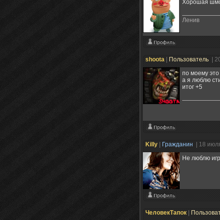
Хорошая шмот
Ленив
shoota
|
Пользователь
| 2
по моему это
а я люблю ст
итог +5
Killy
|
Гражданин
| 18 июл
Не люблю игр
ЧеловекТапок
|
Пользова