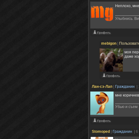
Неплохо, мне
Улыбнись. Ви
mebigon
|
Пользоват
моя пер
даже хо
Лан-сэ-Лап
|
Гражданин
|
мне коричнев
Убью и съем
Stomoped
|
Гражданин
| 6