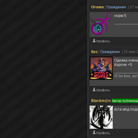
Огонек
|
Гражданин
| 27 
норм 5
Ʀez
|
Гражданин
| 25 мая 
Одежка очень
Кароче +5
I'll be free, ai
Blackm@n
Автор публикац
кста мод под