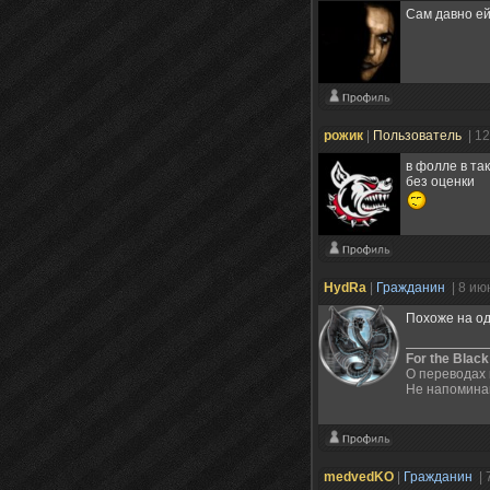
Сам давно ей
рожик
|
Пользователь
| 1
в фолле в та
без оценки
HydRa
|
Гражданин
| 8 ию
Похоже на од
For the Black
О переводах 
Не напоминай
medvedKO
|
Гражданин
| 