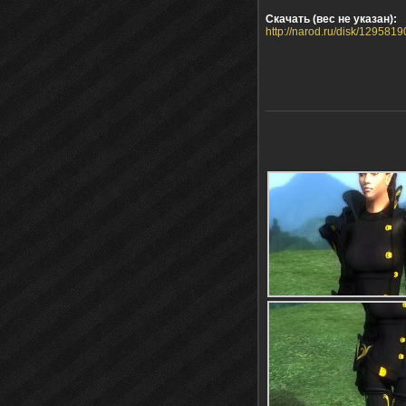
Скачать (вес не указан):
http://narod.ru/disk/1295819