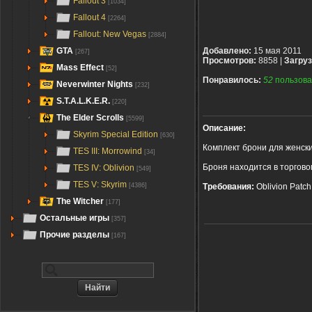
Fallout 3
[1034]
Fallout 4
[2264]
Fallout: New Vegas
[2884]
GTA
Добавлено:
15 мая 2011
[267]
Просмотров:
8858 |
Загруз
Mass Effect
[52]
Понравилось:
52
пользова
Neverwinter Nights
[232]
S.T.A.L.K.E.R.
[220]
The Elder Scrolls
[5599]
Описание:
Skyrim Special Edition
[630]
Комплект брони для женск
TES III: Morrowind
[34]
Броня находится в торгово
TES IV: Oblivion
[549]
TES V: Skyrim
Требования:
Oblivion Patc
[4386]
The Witcher
[177]
Остальные игры
[357]
Прочие разделы
[167]