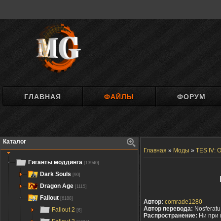
ГЛАВНАЯ
ФАЙЛЫ
ФОРУМ
Каталог
Главная
»
Моды
»
TES IV: O
Гиганты моддинга
[13940]
Dark Souls
[90]
Dragon Age
[1115]
Fallout
[6188]
Автор:
comrade1280
Автор перевода:
Nosferatu
Fallout 2
[6]
Распространение:
Ни при 