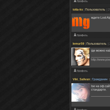
tolia-ks
|
Пользователь
| 
ждите Lost A
lemur59
|
Пользователь
| 
где можно на
http://www.pi
Viki_Salivan
|
Гражданин
|
lse на оф.са
стандарте.