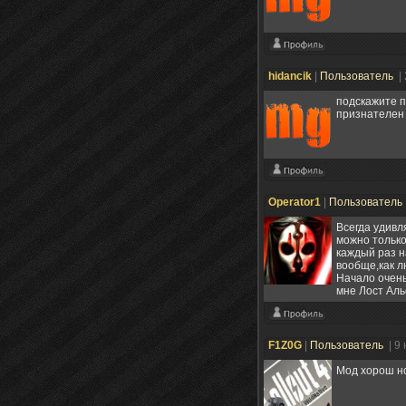
hidancik
|
Пользователь
|
подскажите п
признателен 
Operator1
|
Пользователь
Всегда удивл
можно только 
каждый раз н
вообще,как л
Начало очень
мне Лост Аль
F1Z0G
|
Пользователь
| 9
Мод хорош н