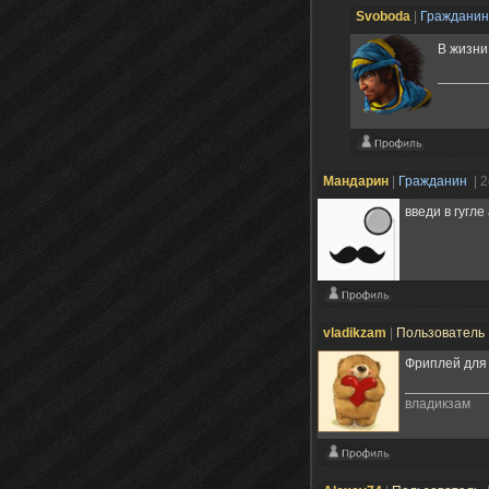
Svoboda
|
Граждани
В жизни
Мандарин
|
Гражданин
| 
введи в гугл
vladikzam
|
Пользователь
Фриплей для 
владикзам