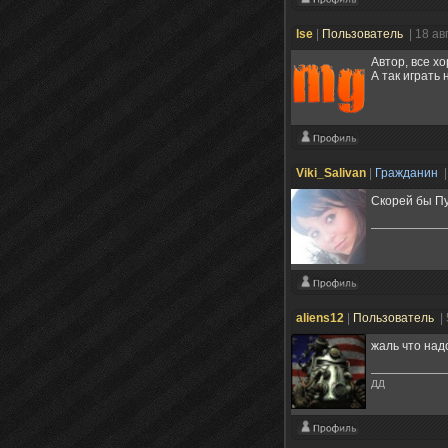
lse
|
Пользователь
| 18 ав
Автор, все х
А так играть
Viki_Salivan
|
Гражданин
|
Скорей бы Пу
aliens12
|
Пользователь
|
жаль что надо
дд