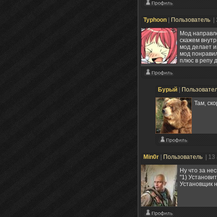
Typhoon
|
Пользователь
|
Мод направле
скажем внутр
мод делает иг
мод понравил
плюс в репу 
Бурый
|
Пользовате
Там, ск
Min0r
|
Пользователь
| 13
Ну что за не
"1) Установи
Установщик н