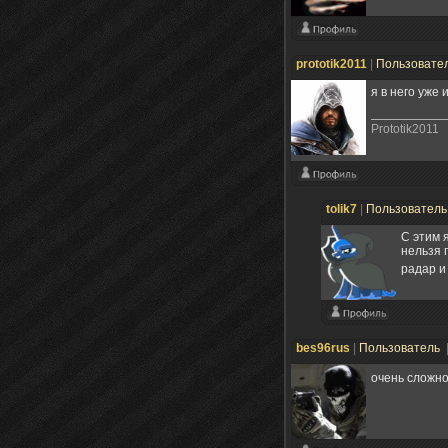
prototik2011
|
Пользовате
я в него уже
Prototik2011
tolik7
|
Пользовател
С этим 
нельзя 
радар и
bes96rus
|
Пользователь
очень сложно