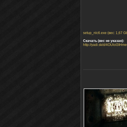
setup_nlc6.exe (вес: 1,67 G
Скачать (вес не указан):
http://yadi.sk/d/4OUloI3IHm