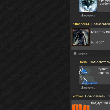
А разгр
тем бол
hitman2014
|
Пользовате
Как в этом м
bond 007
tolik7
|
Пользовател
тупость
горелку
хохохо
|
Пользователь
| 
мод лутший з лу