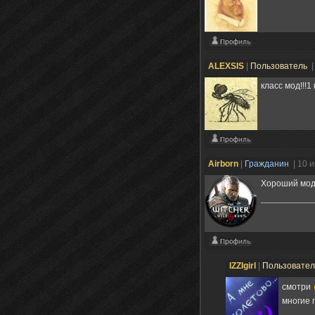
ALEXSIS
|
Пользователь
|
класс мод!!!1
Airborn
|
Гражданин
| 10 
Хороший мод,
IZZIgirl
|
Пользовате
смотри
многие 