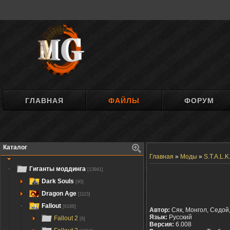
ГЛАВНАЯ
ФАЙЛЫ
ФОРУМ
Каталог
Главная
»
Моды
»
S.T.A.L.
Гиганты моддинга
[13941]
Dark Souls
[90]
Dragon Age
[1115]
Fallout
[6188]
Автор:
Сяк, Монгол, Седой,
Язык:
Русский
Fallout 2
[6]
Версия:
6.008