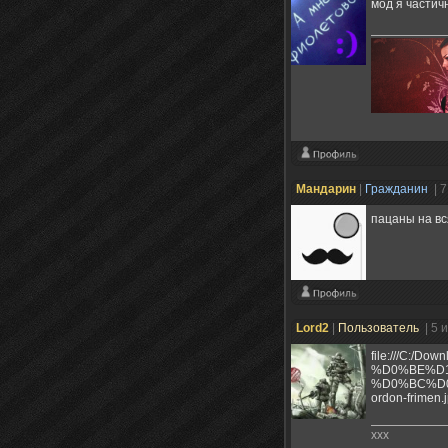
мод я частич
Мандарин
|
Гражданин
| 
пацаны на вс
Lord2
|
Пользователь
| 5 
file:///C
%D0%BE%D
%D0%BC%D0
ordon-frimen.
xxx