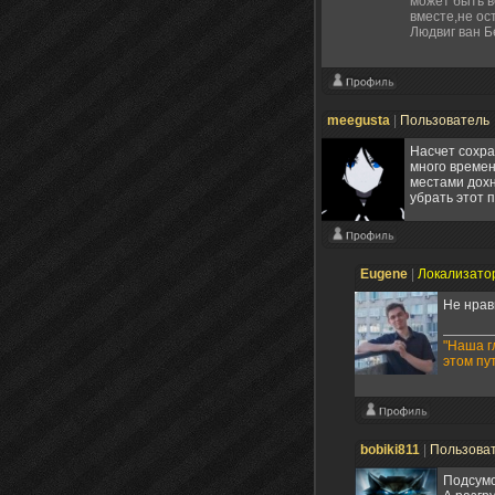
может быть в
вместе,не ос
Людвиг ван Б
meegusta
|
Пользователь
Насчет сохра
много времен
местами дохн
убрать этот 
Eugene
|
Локализато
Не нрав
"Наша г
этом пу
bobiki811
|
Пользова
Подсумо