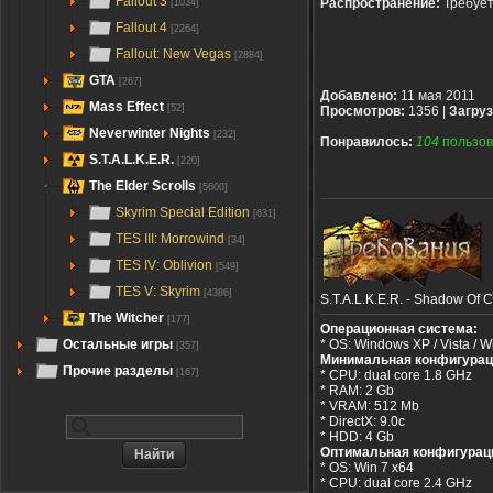
Fallout 3
Распространение:
Требуе
[1034]
Fallout 4
[2264]
Fallout: New Vegas
[2884]
GTA
[267]
Добавлено:
11 мая 2011
Mass Effect
[52]
Просмотров:
1356 |
Загруз
Neverwinter Nights
[232]
Понравилось:
104
пользов
S.T.A.L.K.E.R.
[220]
The Elder Scrolls
[5600]
Skyrim Special Edition
[631]
TES III: Morrowind
[34]
TES IV: Oblivion
[549]
TES V: Skyrim
[4386]
S.T.A.L.K.E.R. - Shadow Of C
The Witcher
[177]
Операционная система:
* OS: Windows XP / Vista / W
Остальные игры
[357]
Минимальная конфигурац
Прочие разделы
[167]
* CPU: dual core 1.8 GHz
* RAM: 2 Gb
* VRAM: 512 Mb
* DirectX: 9.0c
* HDD: 4 Gb
Оптимальная конфигурац
* OS: Win 7 x64
* CPU: dual core 2.4 GHz