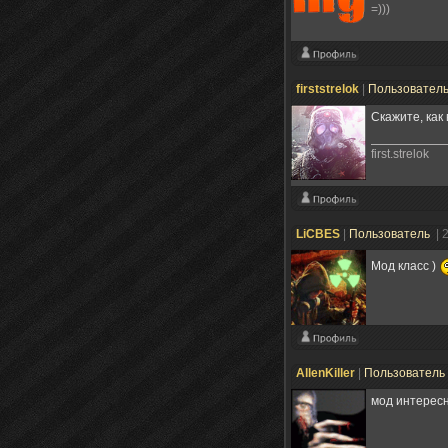
=)))
firststrelok
|
Пользовател
Скажите, как 
first.strelok
LiCBES
|
Пользователь
| 
Мод класс )
AllenKiller
|
Пользователь
мод интересн