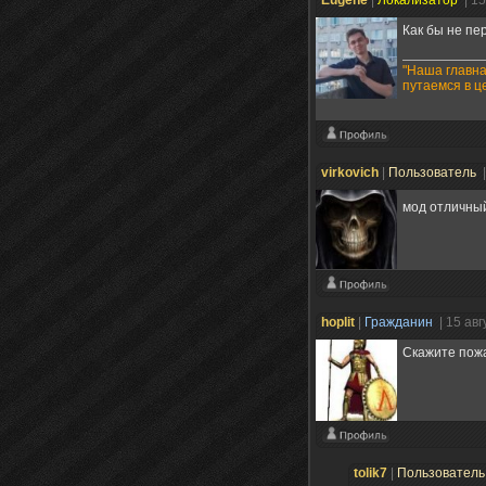
Как бы не пе
"Наша главна
путаемся в ц
virkovich
|
Пользователь
|
мод отличны
hoplit
|
Гражданин
| 15 ав
Скажите пожа
tolik7
|
Пользовател