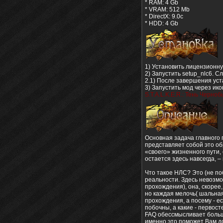
* RAM: 4 Gb
* VRAM: 512 Mb
* DirectX: 9.0c
* HDD: 4 Gb
1) Установить лицензионную
2) Запустить setup_nlc6. 
2.1) После завершения уст
3) Запустить мод через ик
S.T.A.L.K.E.R.: Тень Черноб
Основная задача главного г
представляет собой это обр
«своего» жизненного пути, 
остается здесь навсегда, 
Что такое НЛС? Это (не по
реальности. Здесь невозмож
прохождения), она, скорее
но каждая мелочь( шальная
прохождения, а посему - ес
побочны, а какие - первос
FAQ обессмысливает большу
именно это поможет Вам до