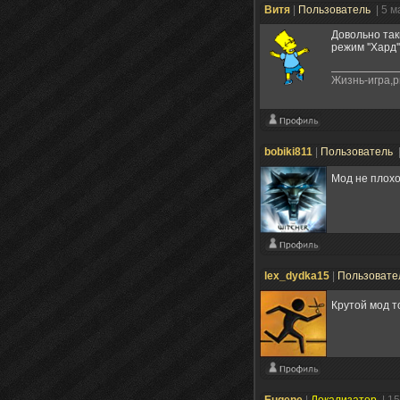
Витя
|
Пользователь
| 5 
Довольно так
режим ''Хард''
Жизнь-игра,р
bobiki811
|
Пользователь
Мод не плохо
lex_dydka15
|
Пользовате
Крутой мод т
Eugene
|
Локализатор
| 1