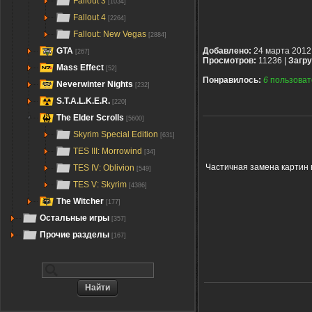
Fallout 3
[1034]
Fallout 4
[2264]
Fallout: New Vegas
[2884]
GTA
Добавлено:
24 марта 2012
[267]
Просмотров:
11236 |
Загру
Mass Effect
[52]
Понравилось:
6
пользоват
Neverwinter Nights
[232]
S.T.A.L.K.E.R.
[220]
The Elder Scrolls
[5600]
Skyrim Special Edition
[631]
TES III: Morrowind
[34]
Частичная замена картин в
TES IV: Oblivion
[549]
TES V: Skyrim
[4386]
The Witcher
[177]
Остальные игры
[357]
Прочие разделы
[167]