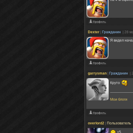
Deхter
|
Гражданин
| 28 м
Я видел нача
garrysman
|
Гражданин
| 
Круто
Мои блоги
overlord2
|
Пользователь
+5