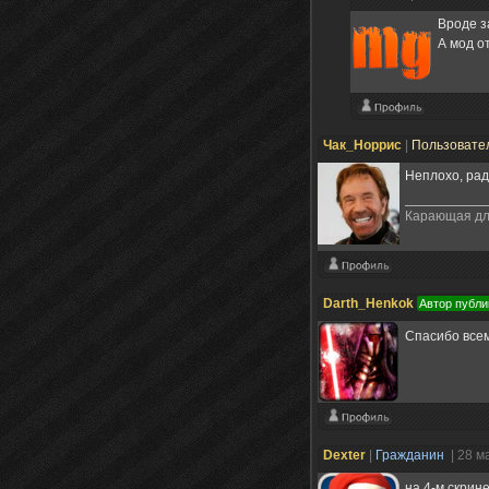
Вроде з
А мод 
Чак_Норрис
|
Пользовате
Неплохо, рад
Карающая дла
Darth_Henkok
Автор публи
Спасибо все
Deхter
|
Гражданин
| 28 м
на 4-м скрин