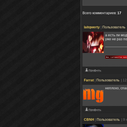
Всего комментариев
:
17
laitqwerty
|
Пользователь
а есть ли мо
уже не раз по
Farrat
|
Пользователь
| 1
неплохо, спа
CBNH
|
Пользователь
| 9