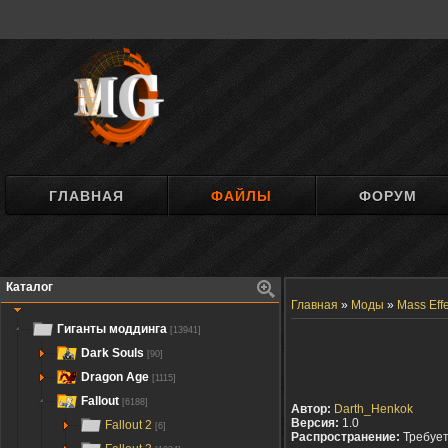
ГЛАВНАЯ
ФАЙЛЫ
ФОРУМ
Каталог
Главная
»
Моды
»
Mass Effe
Гиганты моддинга
[13941]
Dark Souls
[90]
Dragon Age
[1115]
Fallout
[6188]
Автор:
Darth_Henkok
Версия:
1.0
Fallout 2
[6]
Распространение:
Требуе