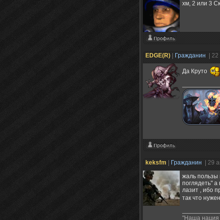
хм, 2 или 3 
EDGE(R)
|
Гражданин
| 22
Да Круто
keksfm
|
Гражданин
| 29 
жаль пользы 
поглядеть" а
лазит , ибо п
так что нуже
"Наша нация