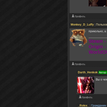
Monkey_D_Luffy
|
Пользо
прикольно, а
Steam -
Origin 
WorldOf
Darth_Henkok
Автор
Вы о ч
_Rolex_
|
Гражданин