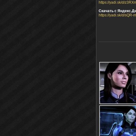
https://yadi.sk/d/z3
Скачать с Яндекс.Ди
https://yadi.sk/d/sQ