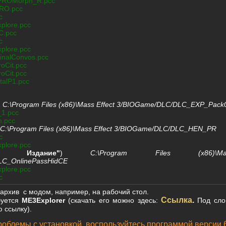
ROMorph_R.pcc
RO.pcc
c
plore.pcc
C.pcc
c
plore.pcc
inalConvos.pcc
oCit.pcc
oCit.pcc
talP1.pcc
)
C:\Program Files (x86)\Mass Effect 3/BIOGame/DLC/DLC_EXP_Pac
_1.pcc
m.pcc
C:\Program Files (x86)\Mass Effect 3/BIOGame/DLC/DLC_HEN_PR
c
plore.pcc
ное Издание"
)
C:\Program Files (x86)\M
LC_OnlinePassHidCE
plore.pcc
c
рхив с модом, например, на рабочий стол.
Ссылка
.
буется
ME3Explorer
(скачать его можно здесь:
Под сл
 ссылку).
проблемы с установкой, воспользуйтесь программой версии 