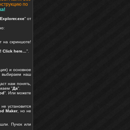
нструкцию по
ка!
Explorer.exe
" от
но:
т на скриншоте!
! Click here…
".
ция) и основное
И выбираем наш
даст нам понять,
имаем "
Да
".
mod
". Или можете
 не установится
od Maker
, но не
шли. Пучок или