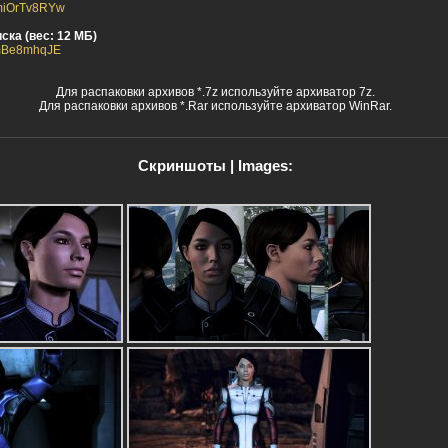
RXmiOrTv8RYw
ска (вес: 12 МБ)
R-mBe8mhqJE
Для распаковки архивов *.7z используйте архиватор 7z.
Для распаковки архивов *.Rar используйте архиватор WinRar.
Скриншоты | Images: