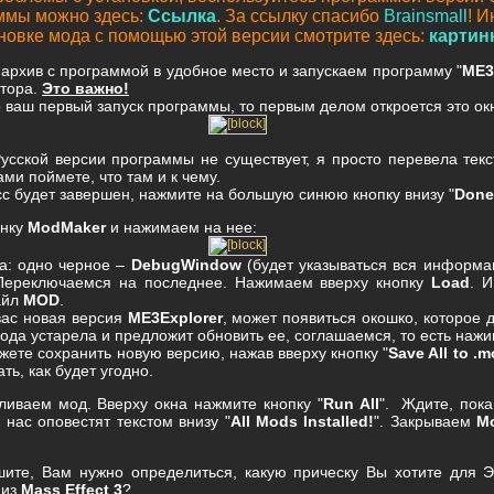
ммы можно здесь:
Ссылка
. За ссылку спасибо
Brainsmall
! И
новке мода с помощью этой версии смотрите здесь:
картин
рхив с программой в удобное место и запускаем программу "
ME3
тора.
Это важно!
 ваш первый запуск программы, то первым делом откроется это ок
усской версии программы не существует, я просто перевела текс
ми поймете, что там и к чему.
сс будет завершен, нажмите на большую синюю кнопку внизу "
Done
онку
ModMaker
и нажимаем на нее:
на: одно черное –
DebugWindow
(будет указываться вся информа
Переключаемся на последнее. Нажимаем вверху кнопку
Load
. 
айл
MOD
.
вас новая версия
ME3Explorer
, может появиться окошко, которое 
мода устарела и предложит обновить ее, соглашаемся, то есть наж
жете сохранить новую версию, нажав вверху кнопку "
Save All to .
ать, как будет угодно.
ливаем мод. Вверху окна нажмите кнопку "
Run All
". Ждите, пока
 нас оповестят текстом внизу "
All Mods Installed!
". Закрываем
M
ите, Вам нужно определиться, какую прическу Вы хотите для Э
 из
Mass Effect 3
?