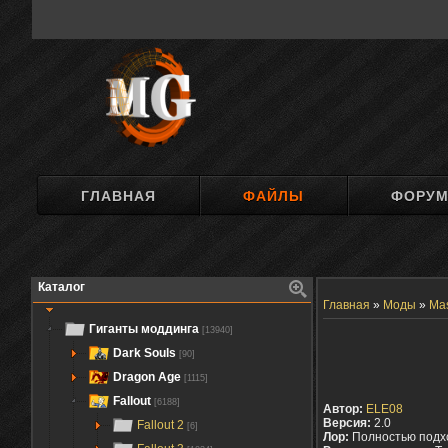
ГЛАВНАЯ
ФАЙЛЫ
ФОРУ
Каталог
Главная
»
Моды
»
Mas
Гиганты моддинга
[13940]
Dark Souls
[90]
Dragon Age
[1115]
Fallout
[6188]
Автор:
ELE08
Версия:
2.0
Fallout 2
[6]
Лор:
Полностью подх