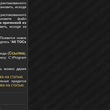
распакованного
тановить, исходя
у распакованного
новите файл
с прической из
вить, исходя из
 Появится новое
адпись "
All TOCs
Ссылка
сюда (
),
ресу:
C:\Program
ить можно двумя
а на статью
.
ления придется
ка на статью
.
.