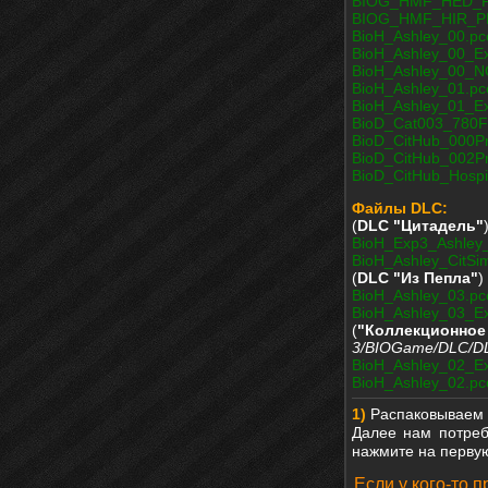
BIOG_HMF_HED_P
BIOG_HMF_HIR_P
BioH_Ashley_00.pc
BioH_Ashley_00_Ex
BioH_Ashley_00_N
BioH_Ashley_01.pc
BioH_Ashley_01_Ex
BioD_Cat003_780F
BioD_CitHub_000Pr
BioD_CitHub_002Pr
BioD_CitHub_Hospi
Файлы DLC:
(
DLC "Цитадель"
BioH_Exp3_Ashley
BioH_Ashley_CitSi
(
DLC "Из Пепла"
)
BioH_Ashley_03.pc
BioH_Ashley_03_Ex
(
"Коллекцион
3/BIOGame/DLC/D
BioH_Ashley_02_Ex
BioH_Ashley_02.pc
1)
Распаковываем а
Далее нам потре
нажмите на первую
Если у кого-то 