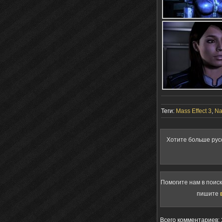
Теги:
Mass Effect 3
,
Na
Хотите больше рус
Помогите нам в поис
пишите
Всего комментариев
: