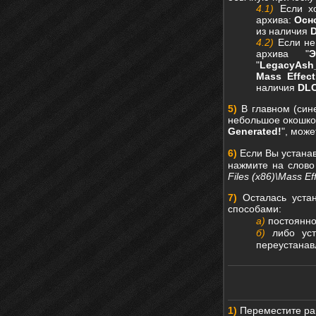
4.1)
Если хо
архива:
Осн
из наличия
4.2)
Если не 
архива "
"
LegacyAsh
Mass Effec
наличия
DL
5)
В главном (син
небольшое окошко.
Generated!
", мож
6)
Если Вы устана
нажмите на слово
Files (x86)\Mass Ef
7)
Осталась устан
способами:
а)
постоянно
б)
либо уст
переустанавл
1)
Переместите ра