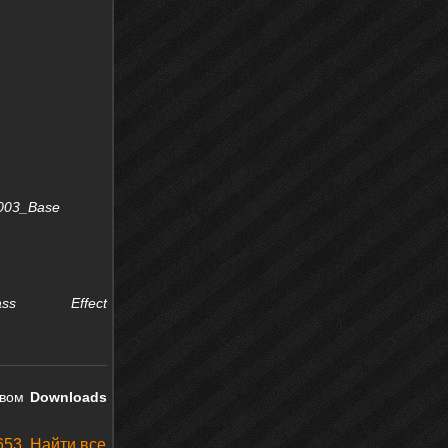
k003_Base
ass Effect
овом
Downloads
653. Найти все