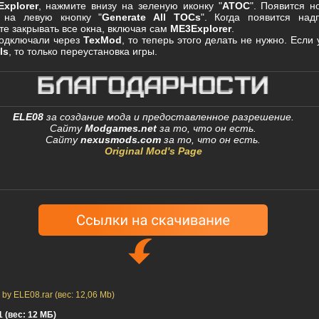
xplorer
, нажмите внизу на зеленую иконку "
ATOC
". Появится 
 на левую кнопку "
Generate All TOCs
". Когда появится над
ете закрывать все окна, включая сам
ME3Explorer
.
подключали через
TexMod
, то теперь этого делать не нужно. Если
ls
, то только переустановка игры.
ELE08
за создание мода и предоставленное разрешение.
Сайту
Modgames.net
за то, что он есть.
Сайту
nexusmods.com
за то, что он есть.
Original Mod's Page
by ELE08.rar (вес: 12,06 Mb)
 (вес: 12 МБ)