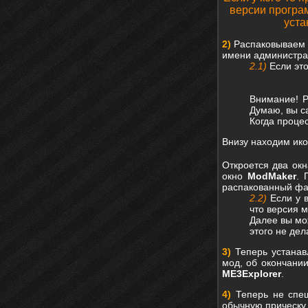
версии програ
уста
2)
Распаковываем а
имени администра
2.1)
Если это
Внимание! Р
Думаю, вы са
Когда проце
Внизу находим ик
Откроется два ок
окно
ModMaker
. 
распакованный ф
2.2)
Если у 
что версия 
Далее вы мо
этого не дел
3)
Теперь устанав
мод, об окончании
ME3Explorer
.
4)
Теперь не спеш
обычную прическу