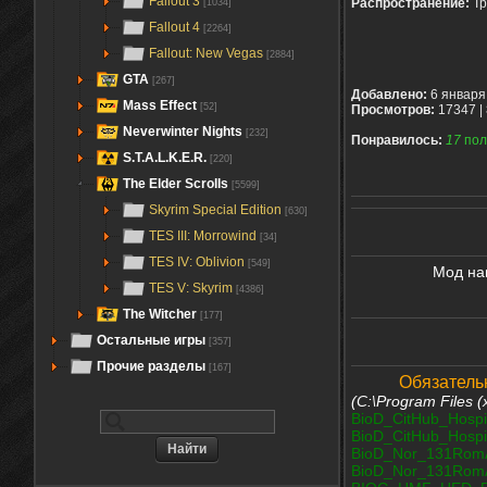
Fallout 3
Распространение:
Тр
[1034]
Fallout 4
[2264]
Fallout: New Vegas
[2884]
GTA
[267]
Добавлено:
6 января
Mass Effect
[52]
Просмотров:
17347 |
Neverwinter Nights
[232]
Понравилось:
17
пол
S.T.A.L.K.E.R.
[220]
The Elder Scrolls
[5599]
Skyrim Special Edition
[630]
TES III: Morrowind
[34]
TES IV: Oblivion
[549]
Мод на
TES V: Skyrim
[4386]
The Witcher
[177]
Остальные игры
[357]
Прочие разделы
[167]
Обязатель
(C:\Program Files
BioD_CitHub_Hospi
BioD_CitHub_Hospi
BioD_Nor_131RomA
BioD_Nor_131RomA