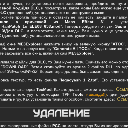
тите пучок, то установка почти завершена, пройдите по пути 
овной мод\Для DLC
, и посмотрите, какие моды Вам нужно еще ус
DLC
(дополнений), устанавливаете по инструкции выше.
хотите трогать прическу и оставить ее, как есть, зайдите в папк
Эшли с прической из Mass Effect 3
" и уста
_HairPatch_1c_ELE08_653.mod
". Теперь пройдите по пути:
Эшли 
t 3\Для DLC
, и посмотрите, какие моды Вам нужно еще устано
C
(дополнений), устанавливаете по инструкции выше.
ем) окне
ME3Explorer
нажмите внизу на зеленую иконку "
ATOC
".
 Нажмите на левую кнопку "
Generate All TOCs
". Когда появится н
ете закрывать все окна, включая сам
ME3Explorer
.
вливали файлы для
DLC
, то Вам нужен патч. Скачать его можно от
 "
DOWNLOAD
". Затем скопируйте из архива 2 файла
DLL
по ад
fect 3\Binaries\Win32
. Версия игры должна быть самая последняя.
овка текстур, то есть файла "
legacyash_1_2.tpf
". Его установ
Ссылк
 подключать через
TexMod
. Как это делать, смотрите здесь:
ановить текстуру с помощью
TPF Tools
навсегда(!)
, для уда
Ссыл
ивать игру. Как установить таким способом, смотрите здесь:
нее скопированные файлы
PCC
на места, откуда Вы их копировали