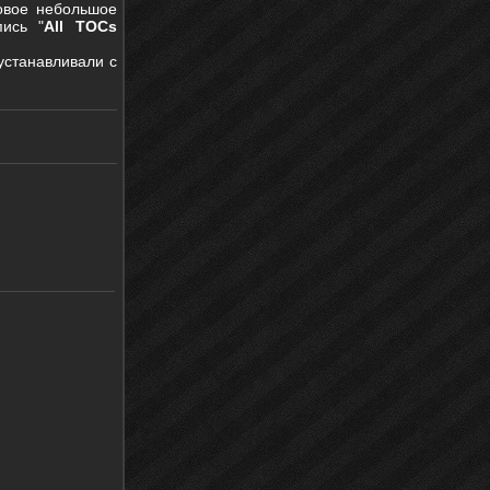
новое небольшое
пись "
All TOCs
 устанавливали с