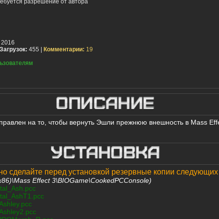
ебуется разрешение от автора
 2016
Загрузок:
455 |
Комментарии:
19
ьзователям
правлен на то, чтобы вернуть Эшли прежнюю внешность в Mass Effe
но сделайте перед установкой резервные копии следующих
 (x86)\Mass Effect 3\BIOGame\CookedPCConsole)
tal_Ash.pcc
tal_AshT1.pcc
shley.pcc
shley2.pcc