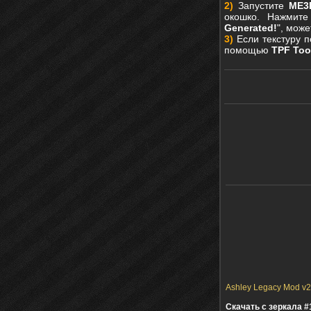
2)
Запустите
ME3E
окошко. Нажмите
Generated!
", мож
3)
Если текстуру 
помощью
TPF Too
Ashley Legacy Mod v2 
Скачать с зеркала #1