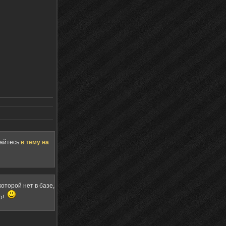
щайтесь
в тему на
оторой нет в базе,
о!