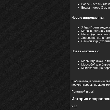
Возле Часовни (Зак
Врата гномов (Закл
Новые ингредиенты:
Яйца (Почти везде, 
Молоко (только у то
Масло (делать само
Древесная зола (соб
Свиной жир (охотить
Новая «техника»:
Мельница (можно мол
Маслобойка (сбиваем
Мыловарня (на бере
В общем-то, в большинстве
несутся,коровы не дают мо
Приятной игры!
История исправлен
v.1.1