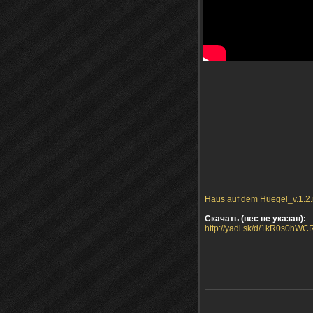
Haus auf dem Huegel_v.1.2.r
Скачать (вес не указан):
http://yadi.sk/d/1kR0s0hW