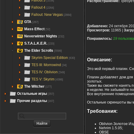
Fallout 3
Распространение:
Требуе
[1034]
Fallout 4
[2264]
Fallout: New Vegas
[2884]
GTA
[267]
Добавлено:
24 октября 20
Mass Effect
[52]
Просмотров:
11965 |
Загру
Neverwinter Nights
[232]
Понравилось:
19
пользова
S.T.A.L.K.E.R.
[220]
The Elder Scrolls
[5599]
Skyrim Special Edition
[630]
Описание:
TES III: Morrowind
[34]
Это мой первый плагин. Сн
TES IV: Oblivion
[549]
Плагин добавляет дом для 
TES V: Skyrim
[4386]
золотых.
Также вы сможете нанять п
The Witcher
[177]
в неделю. Не забывайте по
Остальные игры
Все внутренние помещения
[357]
Прочие разделы
[167]
Остальные скриншоты вы 
Tребования:
Oblivion Золотое И
Nehrim 1.5.05;
OBSE