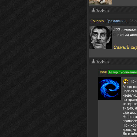
Gvinpin
|
Гражданин
| 26 
200 золотых
ГГныч за две
Самый скр
Inse
Автор публикации
Прив
Меня вс
Нужно в
неделю,
не нрав
которые
видно, н
уже дор
Но вот 
приноси
При хор
дело, ч
Да в об