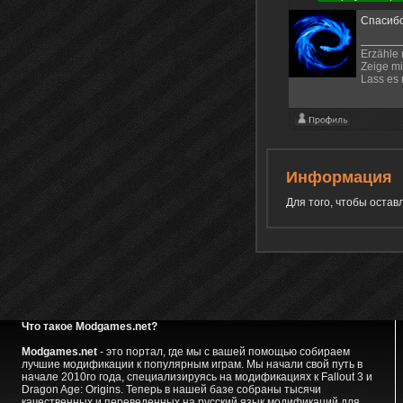
Спасиб
Erzähle 
Zeige mi
Lass es 
Информация
Для того, чтобы оста
Что такое Modgames.net?
Modgames.net
- это портал, где мы с вашей помощью собираем
лучшие модификации к популярным играм. Мы начали свой путь в
начале 2010го года, специализируясь на модификациях к Fallout 3 и
Dragon Age: Origins. Теперь в нашей базе собраны тысячи
качественных и переведенных на русский язык модификаций для