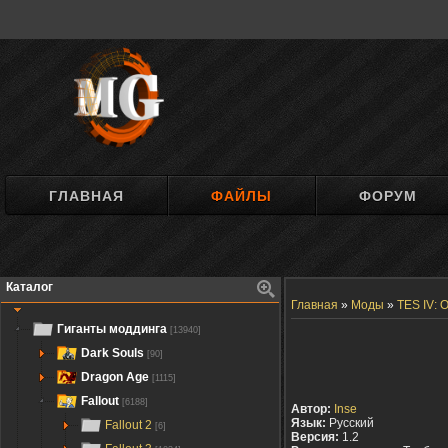
ГЛАВНАЯ
ФАЙЛЫ
ФОРУМ
Каталог
Главная
»
Моды
»
TES IV: O
Гиганты моддинга
[13940]
Dark Souls
[90]
Dragon Age
[1115]
Fallout
[6188]
Автор:
Inse
Язык:
Русский
Fallout 2
[6]
Версия:
1.2