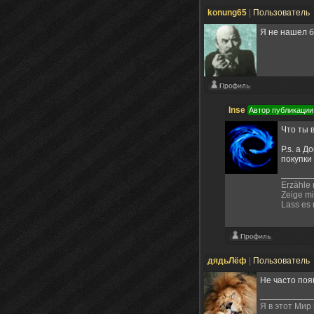
konung65
|
Пользователь
Я не нашел б
Inse
Автор публикации
Что ты 
P.s. а 
покупки
Erzähle 
Zeige mi
Lass es 
дядьЛёф
|
Пользователь
Не часто поя
Я в этот Мир