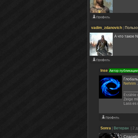
vadim_zdanovich
|
Пользо
А что такое N
Inse
Автор публикации
Глобаль
Nehrim
.
Erzähle 
Zeige mi
Lass es 
Sonra
|
Ветеран
| 2 
Спасибо