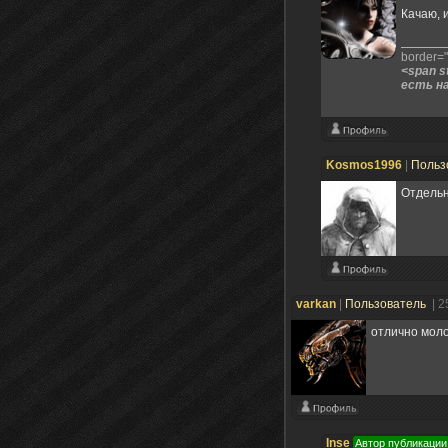
Качаю, 
border="0
<span s
есть на
Kosmos1996
|
Польз
Отдельн
varkan
|
Пользователь
| 2
отлично мол
Inse
Автор публикации