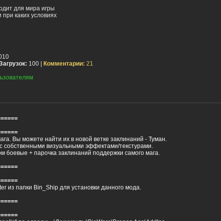
одит для мира игры
 при каких условиях
010
Загрузок:
100 |
Комментарии:
21
ьзователям
======
======
ага. Вы можете найти их в новой ветке заклинаний - Туман.
 с собственными визуальными эффектами/текстурами.
м боевые + парочка заклинаний поддержки самого мага.
======
======
r из папки Bin_Ship для установки данного мода.
======
======