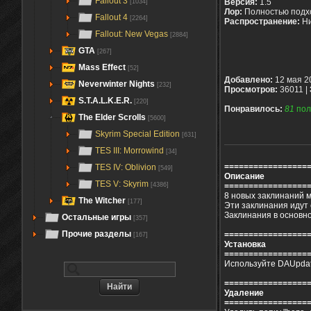
Fallout 3
Версия:
1.5
[1034]
Лор:
Полностью подх
Fallout 4
[2264]
Распространение:
Ни
Fallout: New Vegas
[2884]
GTA
[267]
Mass Effect
[52]
Добавлено:
12 мая 2
Neverwinter Nights
[232]
Просмотров:
36011 |
S.T.A.L.K.E.R.
[220]
Понравилось:
81
пол
The Elder Scrolls
[5600]
Skyrim Special Edition
[631]
TES III: Morrowind
[34]
=================
TES IV: Oblivion
[549]
Описание
TES V: Skyrim
=================
[4386]
8 новых заклинаний м
The Witcher
[177]
Эти заклинания идут
Заклинания в основно
Остальные игры
[357]
Прочие разделы
=================
[167]
Установка
=================
Используйте DAUpdate
=================
Удаление
=================