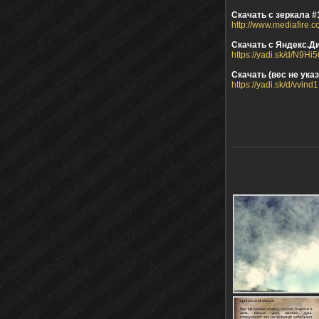
Скачать с зеркала #1
http://www.mediafire.
Скачать с Яндекс.Ди
https://yadi.sk/d/N9H
Скачать (вес не указ
https://yadi.sk/d/vvin