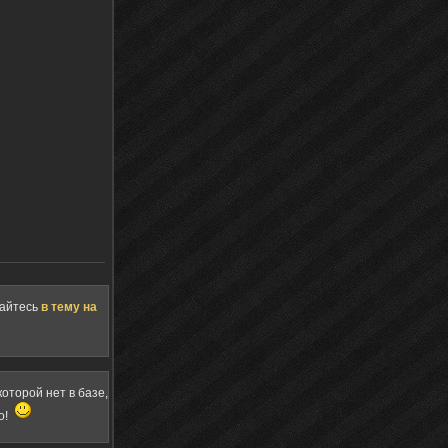
щайтесь
в тему на
оторой нет в базе,
о!