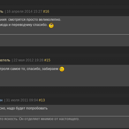
ль
| 16 апреля 2014 15:27
#16
ания смотрятся просто великолепно.
мода и переводчику спасибо.
ватель
| 22 мая 2012 19:28
#15
троля самое то, спасибо, забираем
ин
| 31 июля 2011 09:04
#13
но, надо будет попробовать
это ясность. Он отделяет мнимое от настоящего.