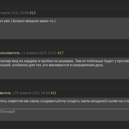
4 июля 2011 20:08
#12
л уже ) Больно мощное какое-то )
ользователь
| 1 января 2015 15:01
#17
танови мод на хардкор и пробни на кошмаре. Там хп побольше будет у против
роший, особенно для тех, кто вкачивается в направлении духа.
ватель
| 28 апреля 2011 18:50
#11
есь секретом как заклы создавать)Хочу создать заклы воздуха)Ссылки на ста
Плотва!!!