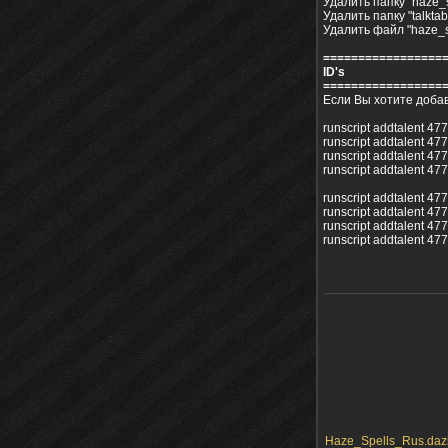
Удалить папку "haze_s
Удалить папку "talkta
Удалить файл "haze_sp
=================
ID's
=================
Если Вы хотите добави
runscript addtalent 47
runscript addtalent 47
runscript addtalent 47
runscript addtalent 47
runscript addtalent 47
runscript addtalent 47
runscript addtalent 47
runscript addtalent 47
Haze_Spells_Rus.dazi