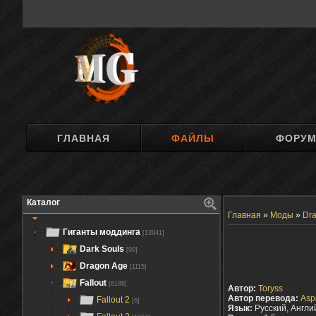
ГЛАВНАЯ
ФАЙЛЫ
ФОРУ
Каталог
Главная
»
Моды
»
Dra
Гиганты моддинга
[13941]
Dark Souls
[90]
Dragon Age
[1115]
Fallout
[6188]
Автор:
Toryss
Автор перевода:
Asp
Fallout 2
[6]
Язык:
Русский, Англи