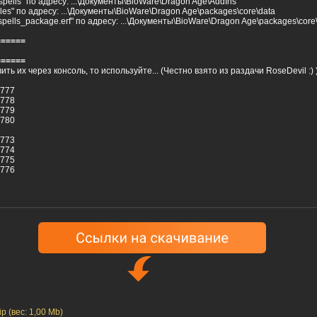
pells" по адресу: ...\Документы\BioWare\Dragon Age\AddIns
bles" по адресу: ...\Документы\BioWare\Dragon Age\packages\core\data
ells_package.erf" по адресу: ...\Документы\BioWare\Dragon Age\packages\core
======
======
ть их через консоль, то используйте... (Честно взято из раздачи RoseDevil :) 
7777
7778
7779
7780
7773
7774
7775
7776
p (вес: 1,00 Mb)