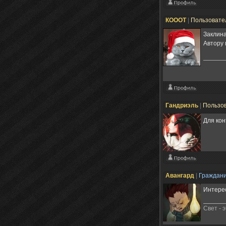
КОООТ
|
Пользовате
Заклин
Автору 
Гандриэль
|
Пользо
Для кон
Авангард
|
Граждан
Интерес
Свет - 