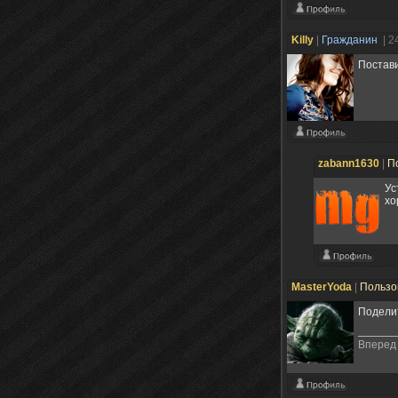
Killy
|
Гражданин
| 2
Постави
zabann1630
|
П
Ус
хо
MasterYoda
|
Пользо
Поделит
Вперед 