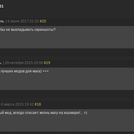
21
ель
| 6 июля 2017 01:32
#20
 бы не выкладывать скриншоты?
ь
| 29 октября 2015 20:08
#19
 лучших модов для мага) +++
| 6 марта 2015 19:42
#18
й мод, всегда спасает жизнь магу на кошмаре!... =)