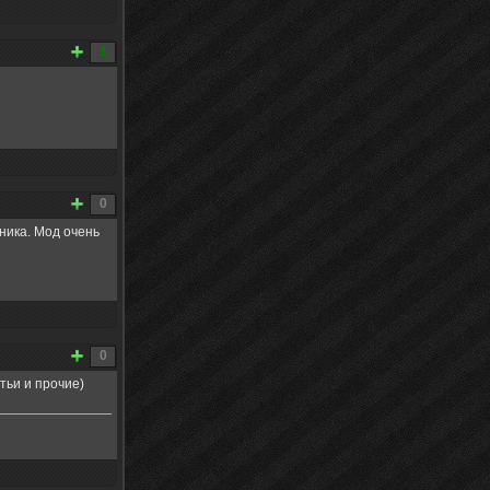
1
0
ника. Мод очень
0
тьи и прочие)