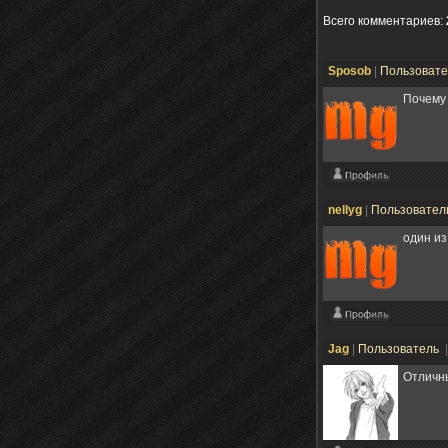
Всего комментариев
:
Sposob
|
Пользоват
Почему
nellyg
|
Пользовател
один из
Jag
|
Пользователь
Отличны