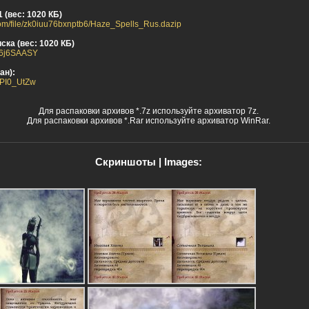
 (вес: 1020 КБ)
com/file/zk0iuu76bxnptb6/Haze_Spells_Rus.dazip
ска (вес: 1020 КБ)
i56j6SAASY
ан):
d1PI0_UtZw
Для распаковки архивов *.7z используйте архиватор 7z.
Для распаковки архивов *.Rar используйте архиватор WinRar.
Скриншоты | Images: