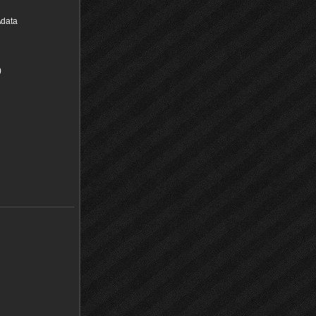
\data
)