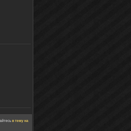
щайтесь
в тему на