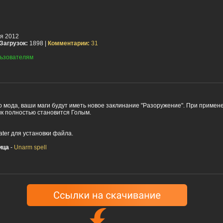
я 2012
Загрузок:
1898 |
Комментарии:
31
ьзователям
о мода, ваши маги будут иметь новое заклинание "Разоружение". При примен
ик полностью становится Голым.
ter для установки файла.
ица
-
Unarm spell