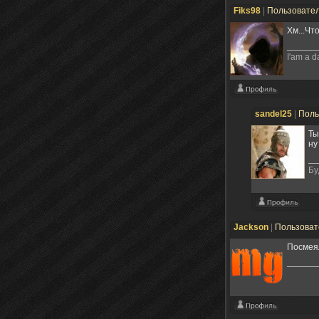
Fiks98
|
Пользовате
Хм...Чт
I'am a d
sandel25
|
Поль
Ты
ну
Бу
Jackson
|
Пользова
Посмеял