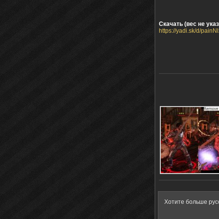
Скачать (вес не указ
https://yadi.sk/d/painN
Хотите больше рус