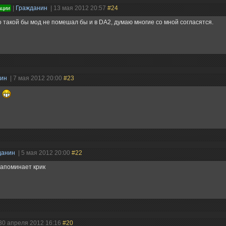
|
Гражданин
| 13 мая 2012 20:57
#24
ации
 такой бы мод не помешал бы и в DA2, думаю многие со мной согласятся.
нин
| 7 мая 2012 20:00
#23
л
данин
| 5 мая 2012 20:00
#22
напоминает крик
 30 апреля 2012 16:16
#20