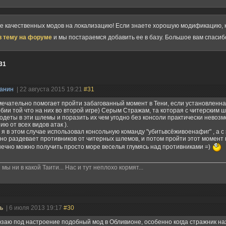
ке качественных модов на локализацию! Если знаете хорошую модификацию, к
в тему на форуме
и мы постараемся добавить ее в базу. Большое вам спасиб
31
данин
| 22 августа 2015 19:21
#31
ечательно помогает пройти забагованный момент в Тени, если установленна
бии той что на них во второй игре) Серым Стражам, та которая с читерским 
одеты в эти шлемы и поразить их чем угодно без консоли практически невозм
ию от всех видов атак ).
я в этом случае использовал консольную команду "убитьвсёживоенафиг" , а с
но раздевает противников от читерных шлемов, и потом пройти этот момент н
нечно можно получить просто море веселья глумясь над противниками =)
мы ни в какой Таити... Нас и тут неплохо кормят...
ль
| 6 июля 2013 19:17
#30
заю под настроение подобный мод в Обливионе, особенно когда стражник на