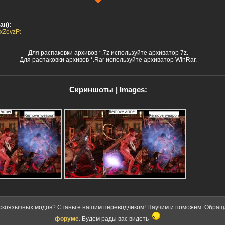
ан):
lxZevzFt
Для распаковки архивов *.7z используйте архиватор 7z.
Для распаковки архивов *.Rar используйте архиватор WinRar.
Скриншоты | Images:
скоязычных модов? Станьте нашим переводчиком! Научим и поможем. Обра
форуме.
Будем рады вас видеть