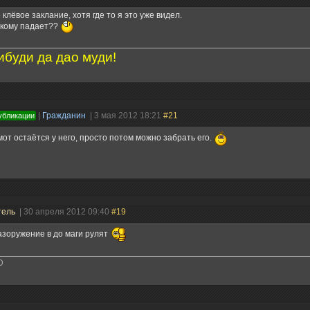
клёвое заклание, хотя где то я это уже видел.
 кому падает??
ибуди да дао муди!
|
Гражданин
| 3 мая 2012 18:21
#21
убликации
от остаётся у него, просто потом можно забрать его.
тель
| 30 апреля 2012 09:40
#19
зоружение в до маги рулят
D