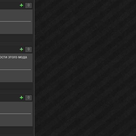
0
0
ости этого мода
0