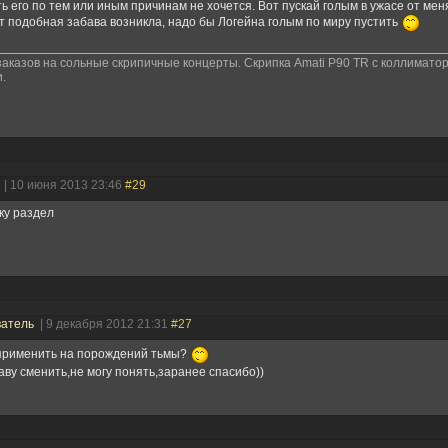
ь его по тем или иным причинам не хочется. Вот пускай голым в ужасе от ме
ут подобная забава возникла, надо бы Логейна голым по миру пустить
аказов на сольные скрипичные концерты. Скрипка Amati P90 TR с коллимато
.
ь
| 10 июня 2013 23:46
#29
ку раздел
ватель
| 9 декабря 2012 21:31
#27
 применить на порождений тьмы?
к аву сменить,не могу понять,заранее спасибо))