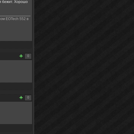
ня бежит. Хорошо
ром EOTech 552 в
0
0