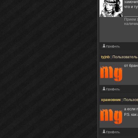
замочит
что и т
Прием з
наличии
tyjnb
|
Пользовател
от бран
xрамовник
|
Пользо
а если
P.S. ка