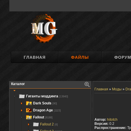
ГЛАВНАЯ
ФАЙЛЫ
ФОРУ
Каталог
Главная
»
Моды
»
Dra
Гиганты моддинга
[13940]
Dark Souls
[90]
Dragon Age
[1115]
Fallout
[6188]
Автор:
hitotch
Версия:
0.2
Fallout 2
[6]
Распространение:
Тр