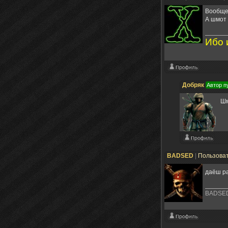
Вообще 
А шмот
Ибо 
Добряк
Автор п
Шм
BADSED
|
Пользова
даёш ра
BADSE