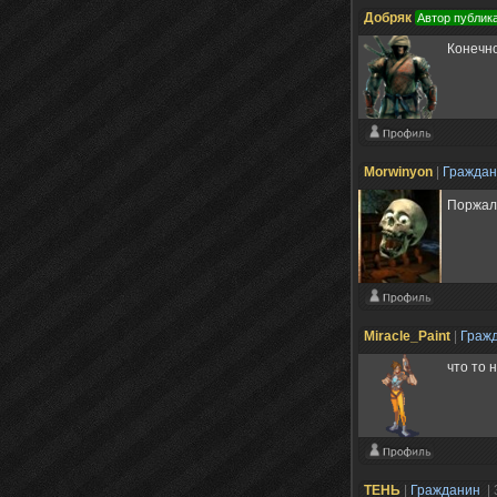
Добряк
Автор публик
Конечно
Morwinyon
|
Гражда
Поржа
Miracle_Paint
|
Граж
что то 
ТЕНЬ
|
Гражданин
|