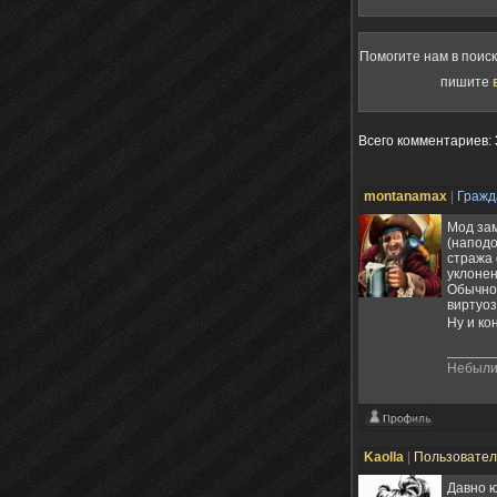
Помогите нам в поис
пишите
Всего комментариев
:
montanamax
|
Граж
Мод зам
(наподо
стража 
уклонен
Обычно 
виртуоз
Ну и ко
Небыли 
Kaolla
|
Пользовате
Давно ю