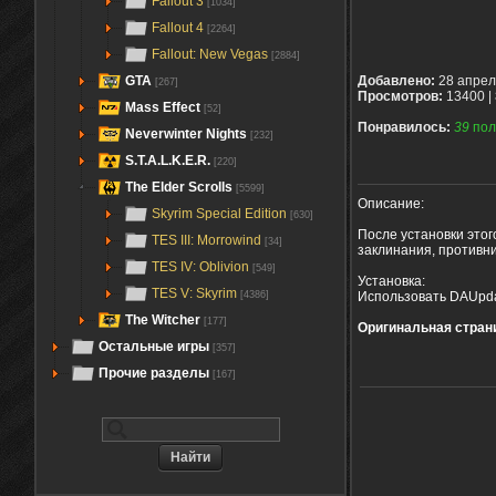
Fallout 3
[1034]
Fallout 4
[2264]
Fallout: New Vegas
[2884]
GTA
Добавлено:
28 апрел
[267]
Просмотров:
13400 |
Mass Effect
[52]
Понравилось:
39
пол
Neverwinter Nights
[232]
S.T.A.L.K.E.R.
[220]
The Elder Scrolls
[5599]
Описание:
Skyrim Special Edition
[630]
После установки этог
TES III: Morrowind
[34]
заклинания, противн
TES IV: Oblivion
[549]
Установка:
TES V: Skyrim
Использовать DAUpda
[4386]
The Witcher
[177]
Оригинальная стран
Остальные игры
[357]
Прочие разделы
[167]