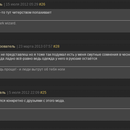
ль
| 15 июля 2012 05:29
#26
о-то тут читерством попахивает
ark wizard.
зователь
| 23 марта 2013 07:57
#28
 не представлеш но я тоже так подумал есть у меня смутные сомнения в чесн
 да ладно всё-равно ведь одежда у него в рукзаке остаётся
дь проще! - и люди вытрут об тебя ноги
тель
| 5 июля 2012 22:09
#25
ся конкретно с друзьями с этого мода.