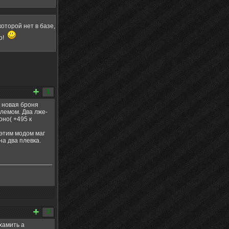
оторой нет в базе,
о!
1
 новая броня
шлемом. Два лже-
оно( +495 к
 этим модом маг
а два плевка.
3
хамить а