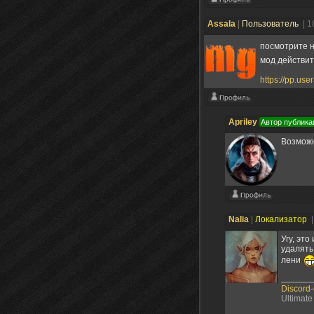
Assala
|
Пользователь
| 1
посмотрите н
мод действит
https://pp.u
Apriley
Автор публика
Возможн
Nalia
|
Локализатор
|
Угу, эт
удалять
лени
Discord
Ultimate