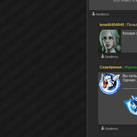
Всё знают и 
lena40404040
|
Поль
Кунари 
Серебряная
|
Журна
Вы силь
Однако..