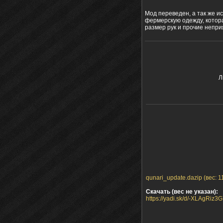
Мод переведен, а так же и
фермерскую одежду, котора
размер рук и прочие непри
Л
qunari_update.dazip (вес: 1
Скачать (вес не указан):
https://yadi.sk/d/-XLAgRiz