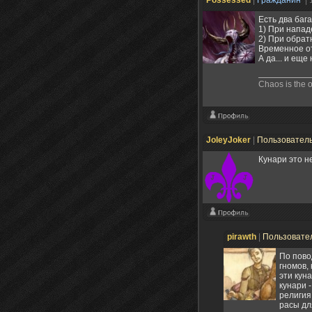
Есть два бага
1) При напад
2) При обрат
Временное от
А да... и ещ
Chaos is the o
JoleyJoker
|
Пользовател
Кунари это н
pirawth
|
Пользовате
По повод
гномов,
эти кун
кунари -
религия
расы дл