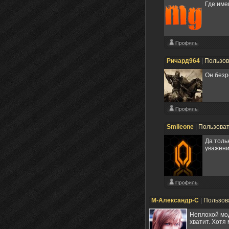
Где име
Ричард964
|
Пользо
Он безр
Smileone
|
Пользова
Да толь
уважени
М-Александр-С
|
Пользов
Неплохой мод,
хватит. Хотя