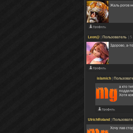
Жаль рогов 
Leon@
|
Пользователь
| 5
Здорово, а-т
islamich
|
Пользоват
а кто т
подделк
Хотя ком
UlrichRoland
|
Пользоват
Хочу лав сто