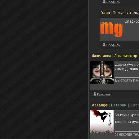
Yaun
|
Пользователь
Спасибо
базилисса
|
Локализатор
Давно уже по
люди делают 
Выстоять и н
ArXangel
|
Ветеран
| 2 ап
Ух какие кра
ещё и на ру
Я никогда теб