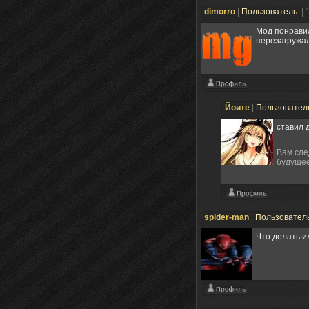
dimorro
|
Пользователь
| 
Мод понравил
перезагружал
Йоите
|
Пользовател
ставил 
Вам сле
будущее
spider-man
|
Пользовател
Что делать и