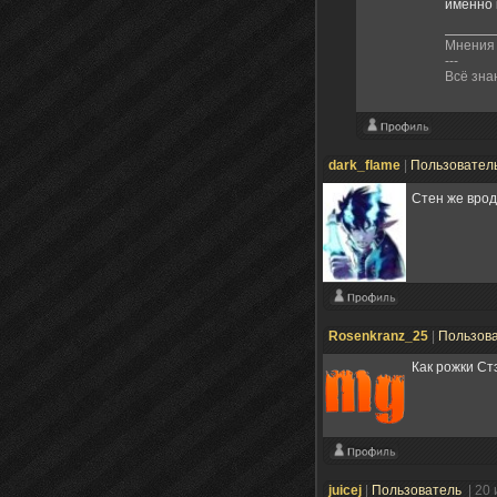
именно 
Мнения 
---
Всё зна
dark_flame
|
Пользовател
Стен же врод
Rosenkranz_25
|
Пользов
Как рожки Ст
juicej
|
Пользователь
| 20