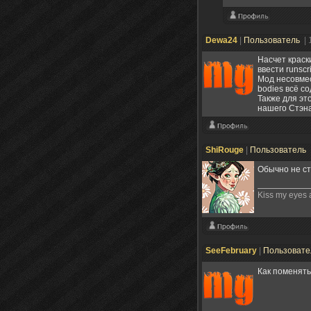
Dewa24
|
Пользователь
| 
Насчет краск
ввести runscr
Мод несовмест
bodies всё с
Также для эт
нашего Стэна
ShiRouge
|
Пользователь
Обычно не ст
Kiss my eyes 
SeeFebruary
|
Пользоват
Как поменять