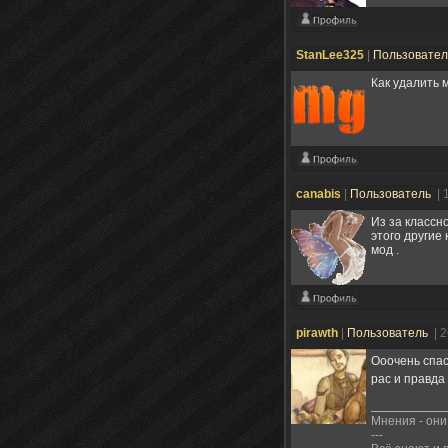
StanLee325
|
Пользовате
Как удалить 
canabis
|
Пользователь
| 
Из за классно
этого другие 
мод .
pirawth
|
Пользователь
| 
Ооочень спас
рас и правда
Мнения - они 
---