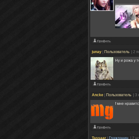
junay
|
Пользователь
| 2 
Ну и рожа у т
Ancke
|
Пользователь
| 3
f мне нравитс
Tassaаr
|
Гражданин
| 2 н