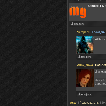
SemperFi
, М
SemperFi
|
Граждан
Ответ о
Anny_Nova
|
Пользо
И мне, 
На сайт
Заранее
Astot
|
Пользователь
| 29