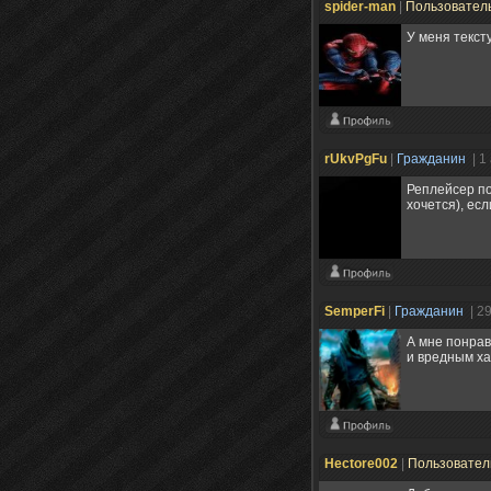
spider-man
|
Пользовател
У меня текст
rUkvPgFu
|
Гражданин
| 1
Реплейсер пон
хочется), ес
SemperFi
|
Гражданин
| 2
А мне понрав
и вредным хар
Hectore002
|
Пользовате