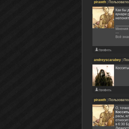
pirawth
|
Пользовате
Как бы 
кунари р
непонят
Мнения 
---
Всё зна
andreyscarabey
|
По
Косситы
pirawth
|
Пользовате
О, точно
Коссит
расы, и
относит
в 6:30 Б
Личност