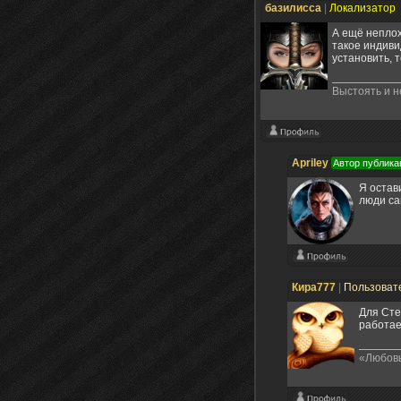
базилисса
|
Локализатор
А ещё неплох
такое индиви
установить, 
Выстоять и н
Apriley
Автор публика
Я остав
люди са
Кира777
|
Пользоват
Для Сте
работае
«Любовь