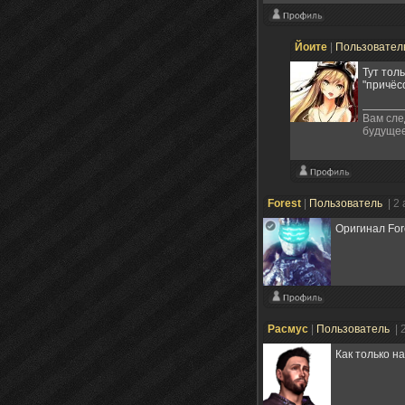
Йоите
|
Пользовател
Тут тол
"причёсо
Вам сле
будущее
Forеst
|
Пользователь
| 2
Оригинал Fore
Расмус
|
Пользователь
| 
Как только на