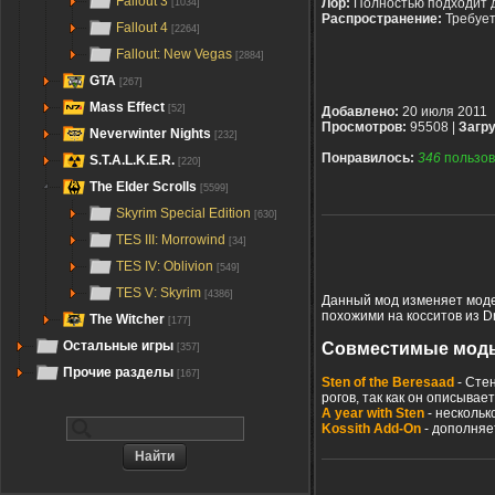
Fallout 3
Лор:
Полностью подходит 
[1034]
Распространение:
Требуе
Fallout 4
[2264]
Fallout: New Vegas
[2884]
GTA
[267]
Mass Effect
[52]
Добавлено:
20 июля 2011
Просмотров:
95508 |
Загру
Neverwinter Nights
[232]
Понравилось:
346
пользов
S.T.A.L.K.E.R.
[220]
The Elder Scrolls
[5599]
Skyrim Special Edition
[630]
TES III: Morrowind
[34]
TES IV: Oblivion
[549]
TES V: Skyrim
[4386]
Данный мод изменяет модел
похожими на косситов из 
The Witcher
[177]
Остальные игры
Совместимые моды
[357]
Прочие разделы
[167]
Sten of the Beresaad
- Стен
рогов, так как он описывае
A year with Sten
- нескольк
Kossith Add-On
- дополняе