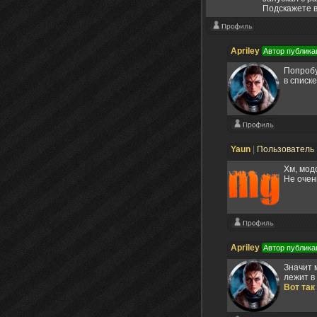
Подскажете в
Apriley
Автор публика
Попробу
в списк
Yaun
|
Пользователь
Хм, мод
Не очен
Apriley
Автор публика
Значит 
лежит в
Вот так