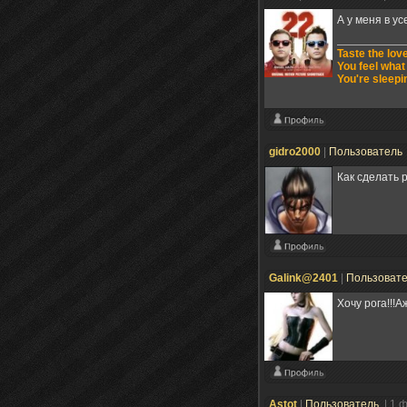
А у меня в ус
Taste the lov
You feel what
You're sleepin
gidro2000
|
Пользователь
Как сделать р
Galink@2401
|
Пользоват
Хочу рога!!!А
Astot
|
Пользователь
| 1 