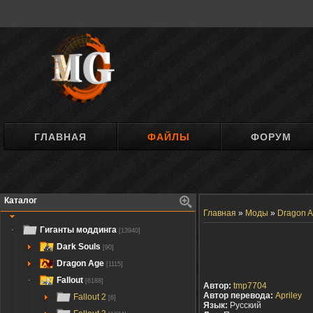
ГЛАВНАЯ
ФАЙЛЫ
ФОРУМ
Каталог
Главная
»
Моды
»
Dragon A
Гиганты моддинга
[13940]
Dark Souls
[90]
Dragon Age
[1115]
Fallout
[6188]
Автор:
tmp7704
Автор перевода:
Apriley
Fallout 2
[6]
Язык:
Русский