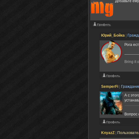
Добавьте ему
Юрий_Бойка
|
Гражд
Рога ес
Bring it 
SemperFi
|
Граждан
А с это
устанав
Вопрос 
KnyаzZ
|
Пользовате