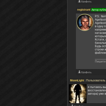
registrant
Автор публ
P.S.: It
Age\too
Age\tool
в одну п
наприме
натаскив
которых
Кстати,
банальны
Будь ос
строки 
файлом,
Пишите 
МoonLight
|
Пользователь
я пытаюсь вы
восстановлен
автора) уже в