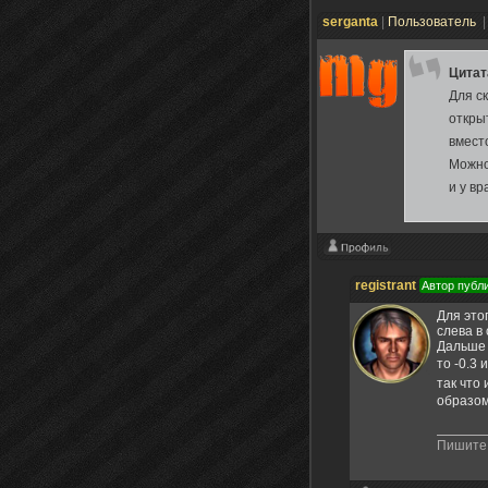
serganta
|
Пользователь
|
Цита
Для с
открыт
вместо
Можно
и у вр
registrant
Автор публ
Для это
слева в
Дальше 
то -0.3 
так что
образом
Пишите 