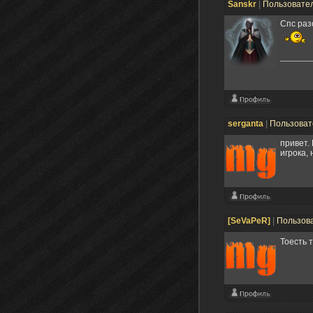
Sanskr
|
Пользовате
Спс раз
serganta
|
Пользова
привет.
игрока,
[SeVaPeR]
|
Пользов
Тоесть 