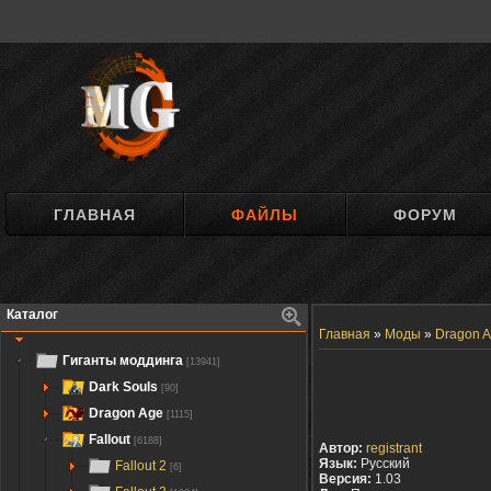
ГЛАВНАЯ
ФАЙЛЫ
ФОРУМ
Каталог
Главная
»
Моды
»
Dragon A
Гиганты моддинга
[13941]
Dark Souls
[90]
Dragon Age
[1115]
Fallout
[6188]
Автор:
registrant
Язык:
Русский
Fallout 2
[6]
Версия:
1.03