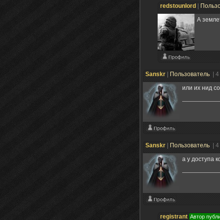
redstounlord
|
Польз
А земле
Sanskr
|
Пользователь
| 
или их нид с
Sanskr
|
Пользователь
| 
а у доступа 
registrant
Автор публ