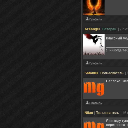
ArXangel
|
Ветеран
| 7 ок
Классный мод
Я никогда теб
Sataniel
|
Пользователь
| 
Неплохо...не
Nikot
|
Пользователь
| 16
Я походу тупе
перетасовать