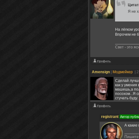
Цита
Я не х
На лёгком ур
Впрочем не б
Свет - это я
Amensign
|
Модмейкер
| 
Сделай лучше
как у умения
машешь,а пол
посохом...Я 
стучать буду.
registrant
Автор публ
А какие
Пишите 