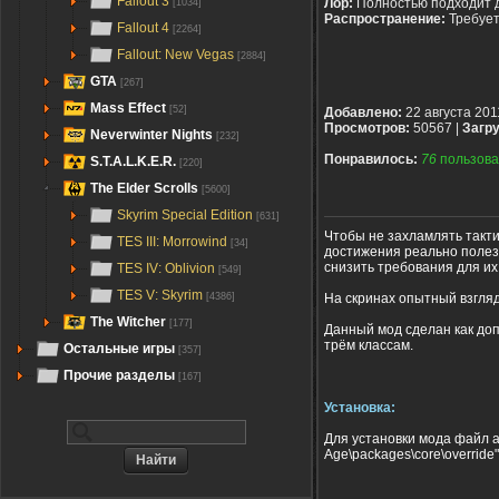
Fallout 3
Лор:
Полностью подходит 
[1034]
Распространение:
Требуе
Fallout 4
[2264]
Fallout: New Vegas
[2884]
GTA
[267]
Mass Effect
[52]
Добавлено:
22 августа 201
Просмотров:
50567 |
Загру
Neverwinter Nights
[232]
Понравилось:
76
пользова
S.T.A.L.K.E.R.
[220]
The Elder Scrolls
[5600]
Skyrim Special Edition
[631]
Чтобы не захламлять такт
TES III: Morrowind
[34]
достижения реально полезн
снизить требования для их
TES IV: Oblivion
[549]
TES V: Skyrim
На скринах опытный взгля
[4386]
The Witcher
[177]
Данный мод сделан как допо
трём классам.
Остальные игры
[357]
Прочие разделы
[167]
Установка:
Для установки мода файл a
Age\packages\core\override"