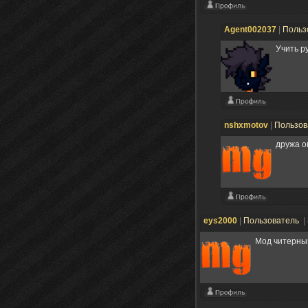
Agent002037
|
Польз
Учить р
nshxmotov
|
Пользов
дружа о
eys2000
|
Пользователь
|
Мод читерны