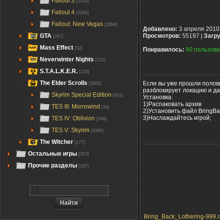
Fallout 3
[1034]
Fallout 4
[2264]
Fallout: New Vegas
[2884]
Добавлено:
3 апреля 2010
GTA
Просмотров:
55197 |
Загру
[267]
Mass Effect
[52]
Понравилось:
90
пользова
Neverwinter Nights
[232]
S.T.A.L.K.E.R.
[220]
The Elder Scrolls
Если вы уже прошли полови
[5600]
разблокирует локацию и да
Skyrim Special Edition
[631]
Установка:
1)Распаковать архив
TES III: Morrowind
[34]
2)Установить файл BringBac
3)Наслаждайтесь игрой;
TES IV: Oblivion
[549]
TES V: Skyrim
[4386]
The Witcher
[177]
Остальные игры
[357]
Прочие разделы
[167]
Bring_Back_Lothering-999.ra