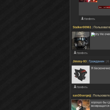
Stalker00961
|
Пользоват
Не оче
Jimmy-93
|
Гражданин
| 6
Я бесконечно
san30sergejj
|
Пользоват
хорошо бы сд
возвращатся 