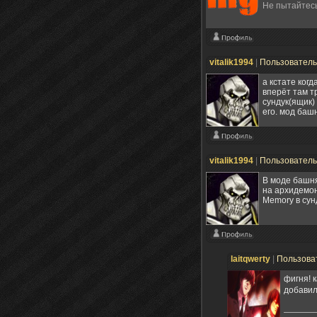
Не пытайтесь
vitalik1994
|
Пользовател
а кстате ког
вперёт там т
сундук(ящик)
его. мод баш
vitalik1994
|
Пользовател
В моде башня
на архидемон
Memory в сун
laitqwerty
|
Пользова
фигня! 
добавил