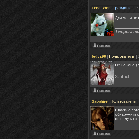
Lone_Wolf
|
Гражданин
| 
Для меня не 
Tempora mut
fedya98
|
Пользователь
| 
НУ на конец-
Sentinel
Sapphire
|
Пользователь
|
Спасибо авто
обнаружить о
не получится