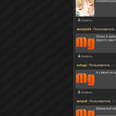
спасибоо)))з
demian94
|
Пользователь
Лично я забы
(просто уже 
safaga
|
Пользователь
| 1
А у меня не к
iamjedi
|
Пользователь
| 
Шикарный мо