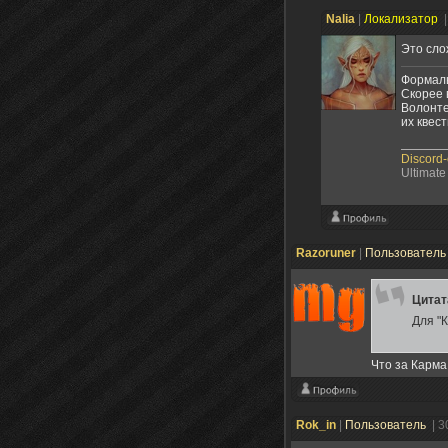
Nalia
|
Локализатор
|
Это сл
Формальн
Скорее 
Волонте
их квест
Discord
Ultimate
Razoruner
|
Пользовател
Цита
Для "
Что за Карма
Rok_in
|
Пользователь
| 3