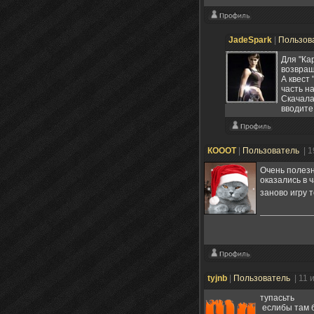
JadeSpark
|
Пользов
Для "Ка
возвращ
А квест
часть н
Скачала
вводите
КОООТ
|
Пользователь
| 
Очень полезн
оказались в 
заново игру 
tyjnb
|
Пользователь
| 11 
тупасьть
еслибы там б