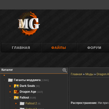
ГЛАВНАЯ
ФАЙЛЫ
ФОРУМ
Каталог
Главная
»
Моды
»
Dragon A
Гиганты моддинга
[13941]
Dark Souls
[90]
Dragon Age
[1115]
Fallout
[6188]
Распространение:
Ни при 
Fallout 2
[6]