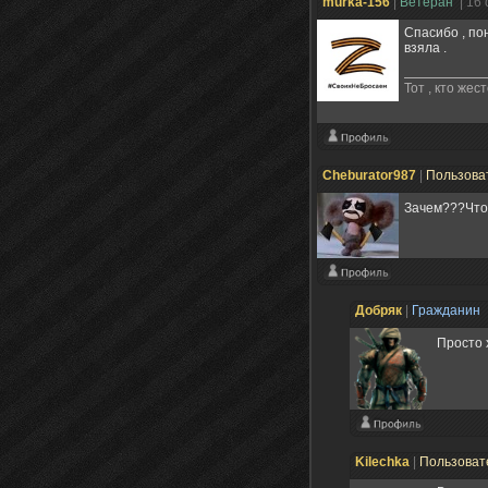
murka-156
|
Ветеран
| 16
Спасибо , пон
взяла .
Тот , кто же
Cheburator987
|
Пользова
Зачем???Что
Добряк
|
Гражданин
Просто 
Kilechka
|
Пользоват