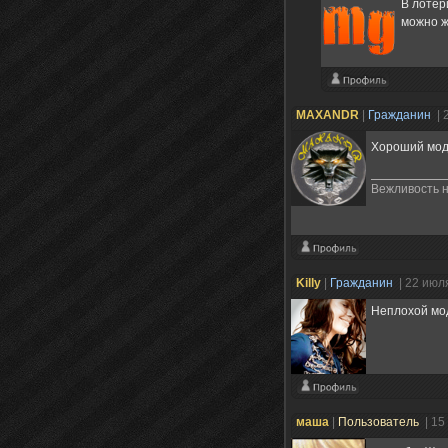
В лотер
можно жи
MAXANDR
|
Гражданин
| 
Хороший мод
Вежливость н
Killy
|
Гражданин
| 22 июл
Неплохой мод
маша
|
Пользователь
| 15