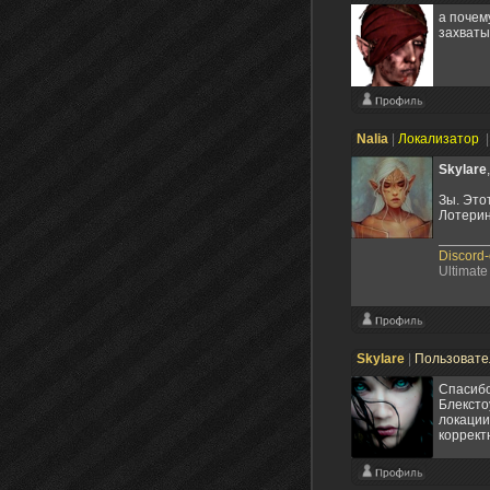
а почем
захваты
Nalia
|
Локализатор
|
Skylare
Зы. Это
Лотерин
Discord
Ultimate
Skylare
|
Пользоват
Спасибо
Блексто
локации
коррект