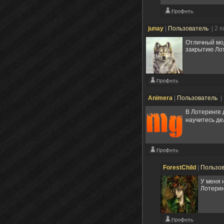
junay
|
Пользователь
| 2 
Отличный мод
закрытию Ло
Animera
|
Пользователь
|
В Лотеринге 
научитесь де
ForestChild
|
Пользо
У меня 
Лотерин