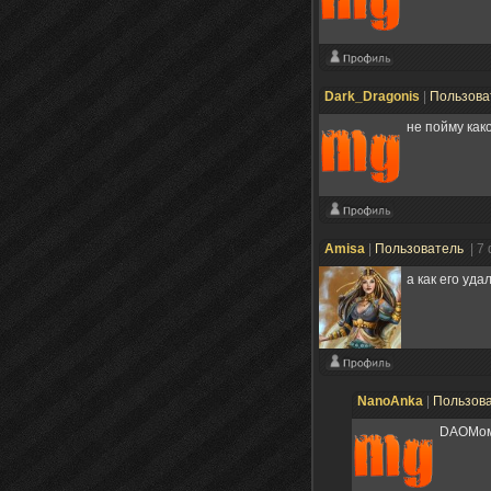
Dark_Dragonis
|
Пользова
не пойму как
Amisa
|
Пользователь
| 7
а как его уда
NanoAnka
|
Пользов
DAOMом