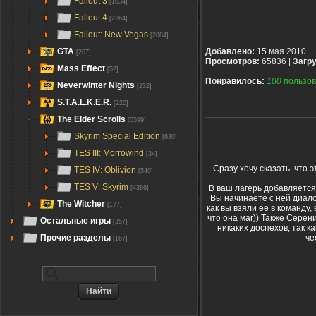
Fallout 3
[1034]
Fallout 4
[2264]
Fallout: New Vegas
[2884]
GTA
Добавлено:
15 мая 2010
[267]
Просмотров:
65836 |
Загру
Mass Effect
[52]
Понравилось:
100
пользов
Neverwinter Nights
[232]
S.T.A.L.K.E.R.
[220]
The Elder Scrolls
[5599]
Skyrim Special Edition
[630]
TES III: Morrowind
[34]
Сразу хочу сказать. что э
TES IV: Oblivion
[549]
TES V: Skyrim
В ваш лагерь добавляется 
[4386]
Вы начинаете с ней диалог.
The Witcher
[177]
как вы взяли ее в команду
что она маг)) Также Серен
Остальные игры
[357]
никаких доспехов, так ка
че
Прочие разделы
[167]