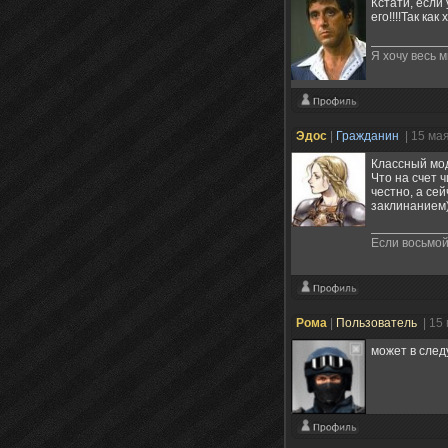
Кстати, если
его!!!!Так ка
Я хочу весь м
Эдос
|
Гражданин
| 15 ма
Классный мод
Что на счет ч
честно, а се
заклинанием)
Если восьмой
Рома
|
Пользователь
| 15
может в след