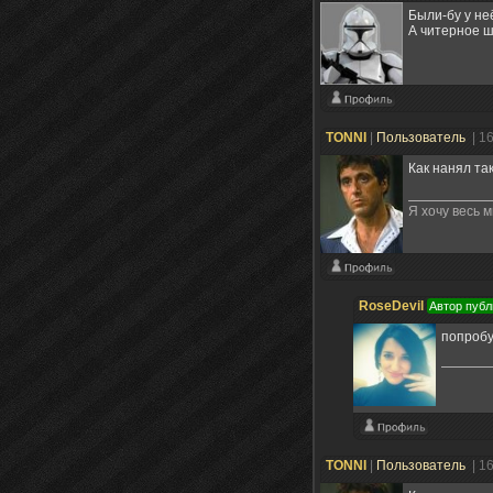
Были-бу у неё
А читерное ш
TONNI
|
Пользователь
| 1
Как нанял та
Я хочу весь м
RoseDevil
Автор публ
попробу
TONNI
|
Пользователь
| 1