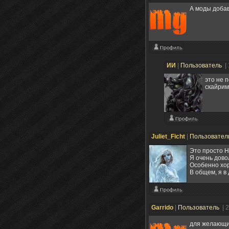
А моды добав
ИИ
|
Пользователь
|
это не 
скайрим
Juliet_Ficht
|
Пользовател
Это просто 
Я очень дово
Особенно хор
В общем, я в 
Garrido
|
Пользователь
| 
для желающи