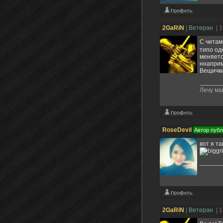
2GaRiN
|
Ветеран
| 
С читам
типо од
меняетс
ннаприм
Вещички
Лечу ма
RoseDevil
Автор публ
вот я т
2GaRiN
|
Ветеран
| 