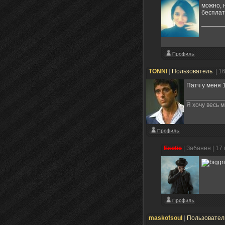
можно, 
бесплат
TONNI
|
Пользователь
| 1
Патч у меня 
Я хочу весь м
Exotic
|
Забанен
| 17
maskofsoul
|
Пользовате