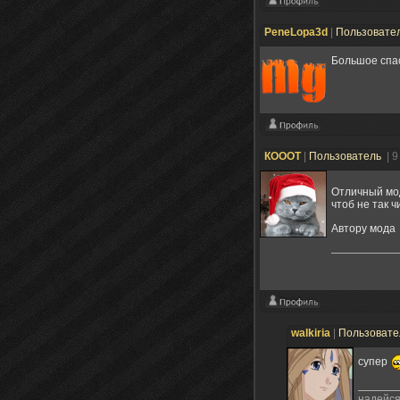
PeneLopa3d
|
Пользовате
Большое спас
КОООТ
|
Пользователь
| 
Отличный м
чтоб не так 
Автору мода
walkiria
|
Пользоват
супер
надейся