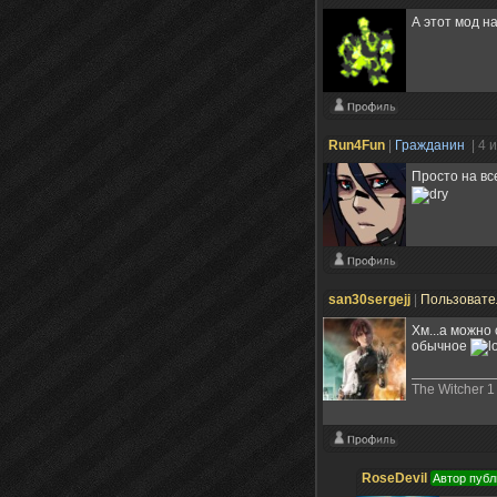
А этот мод н
Run4Fun
|
Гражданин
| 4 
Просто на вс
san30sergejj
|
Пользоват
Хм...а можно 
обычное
The Witcher 1 
RoseDevil
Автор публ