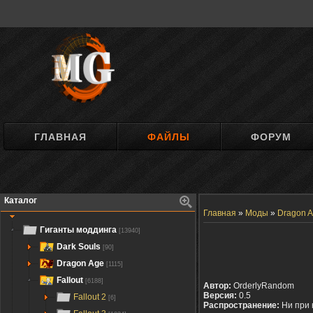
ГЛАВНАЯ
ФАЙЛЫ
ФОРУМ
Каталог
Главная
»
Моды
»
Dragon A
Гиганты моддинга
[13940]
Dark Souls
[90]
Dragon Age
[1115]
Fallout
[6188]
Автор:
OrderlyRandom
Версия:
0.5
Fallout 2
[6]
Распространение:
Ни при 