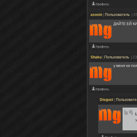
asosin
|
Пользователь
| 2
ДАЙТЕ ЕЙ К
Shaku
|
Пользователь
| 2
у меня не по
Disgust
|
Пользоват