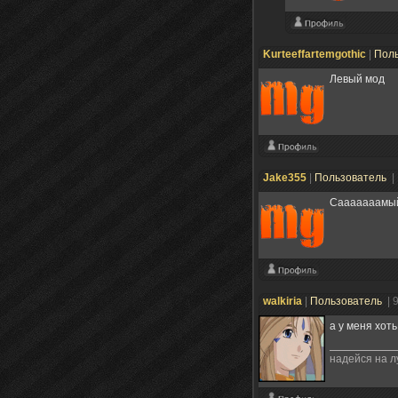
Kurteeffartemgothic
|
Пол
Левый мод
Jake355
|
Пользователь
|
Сааааааамый
walkiria
|
Пользователь
| 
а у меня хоть
надейся на л