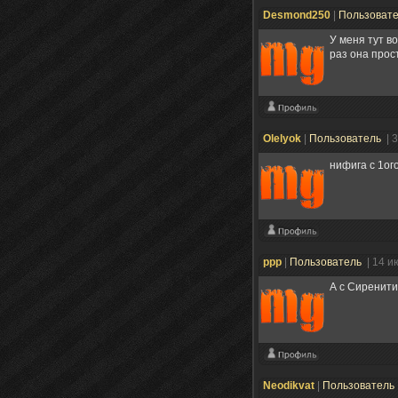
Desmond250
|
Пользоват
У меня тут в
раз она прос
Olelyok
|
Пользователь
| 
нифига с 1ог
ррр
|
Пользователь
| 14 и
А с Сиренити
Neodikvat
|
Пользователь