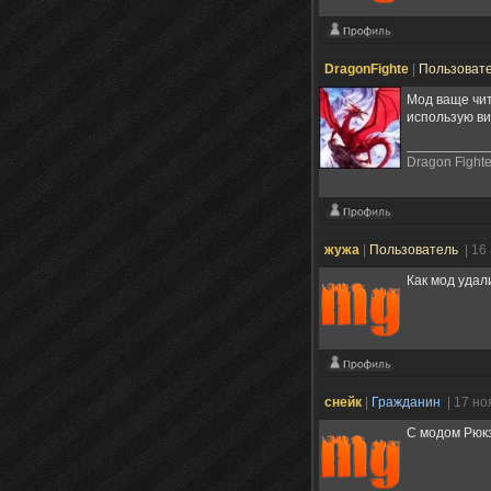
DragonFighte
|
Пользоват
Мод ваще чит
использую ви
Dragon Fighte
жужа
|
Пользователь
| 16
Как мод удал
снейк
|
Гражданин
| 17 н
С модом Рюкз