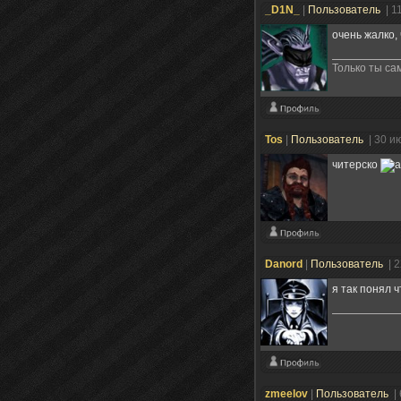
_D1N_
|
Пользователь
| 1
очень жалко,
Только ты сам
Tos
|
Пользователь
| 30 и
читерско
Danord
|
Пользователь
| 
я так понял ч
zmeelov
|
Пользователь
|