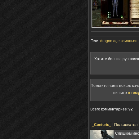
Теги:
dragon age команьон
Хотите больше русскояз
Помогите нам в поиске кач
пишите
в тем
Всего комментариев
:
92
_Centurio_
|
Пользовател
Слишком мног