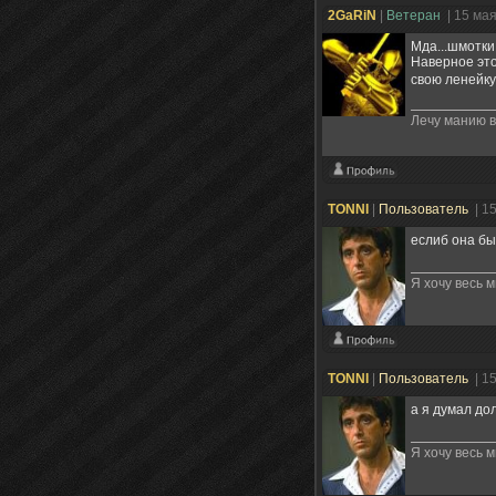
2GaRiN
|
Ветеран
| 15 ма
Мда...шмотки
Наверное это
свою ленейку
Лечу манию 
TONNI
|
Пользователь
| 1
еслиб она б
Я хочу весь м
TONNI
|
Пользователь
| 1
а я думал до
Я хочу весь м