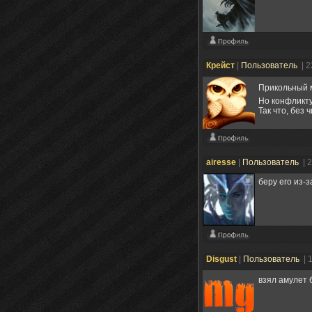
Крейст
|
Пользователь
| 
Прикольный
Но конфликт
Так что, без
airesse
|
Пользователь
| 
беру его из-з
Disgust
|
Пользователь
| 
взял амулет 