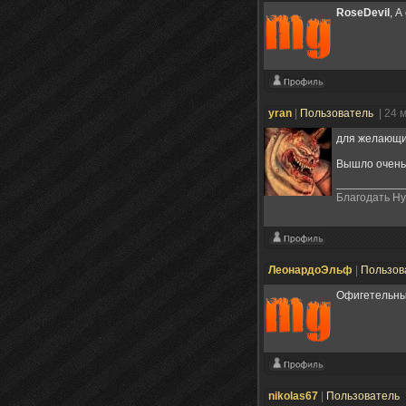
RoseDevil
, А
yran
|
Пользователь
| 24 
для желающих
Вышло очень 
Благодать Ну
ЛеонардоЭльф
|
Пользов
Офигетельный
nikolas67
|
Пользователь