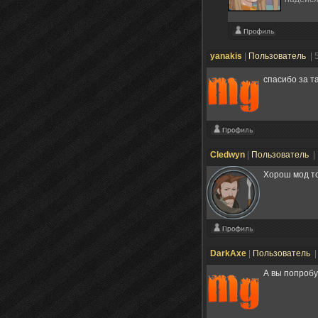
yanakis
|
Пользователь
| 
спасибо за т
Cledwyn
|
Пользователь
|
Хорош мод то
DarkAxe
|
Пользователь
|
А вы попробу