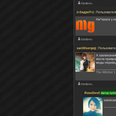
(=ЗадроТ=)
|
Пользовател
Ни*ерасе у н
san30sergejj
|
Пользоват
А заклинания
могла привра
моды перево
The Witcher 1 
RoseDevil
Автор публ
написано