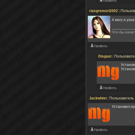
riasgremori2002
|
Пользо
А могу я узн
Что-бы начать
Disgust
|
Пользоват
Установ
Установ
Jackwhist
|
Пользователь
Установил,пр