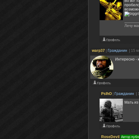
Во во! 
пробело
возможн
Лечу ма
warp37
|
Гражданин
| 15 
Интересно - 
PsIhO
|
Гражданин
| 
Мать и
RoseDevil
Автор публ