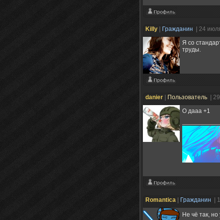
Killy
|
Гражданин
| 24 июл
Я со стандарт
труды.
danier
|
Пользователь
| 2
О дааа +1
Romantica
|
Гражданин
| 
Не чё так, но