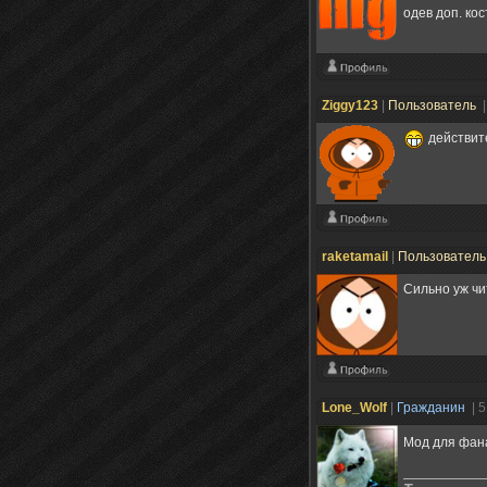
одев доп. кос
Ziggy123
|
Пользователь
|
действит
raketamail
|
Пользовател
Сильно уж чи
Lone_Wolf
|
Гражданин
| 
Мод для фан