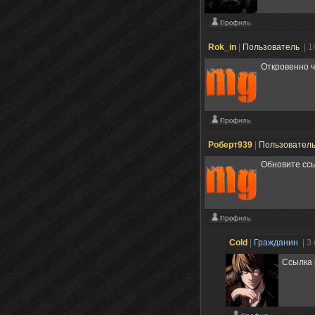
Rok_in
|
Пользователь
| 1
Откровенно ч
Роберт939
|
Пользовател
Обновите ссы
Cold
|
Гражданин
| 3
Ссылка 