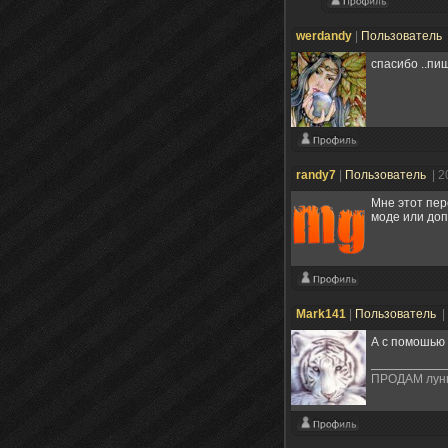
werdandy
|
Пользователь
спасибо ..пи
randy7
|
Пользователь
| 2
Мне этот пер
моде или до
Mark141
|
Пользователь
|
А с помошью
ПРОДАМ лунны