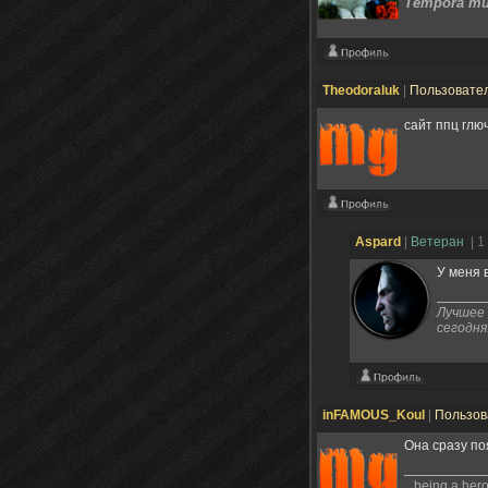
Tempora mut
Theodoraluk
|
Пользовате
сайт ппц глюч
Aspard
|
Ветеран
| 1
У меня 
Лучшее 
сегодня
inFAMOUS_Koul
|
Пользов
Она сразу по
...being a hero