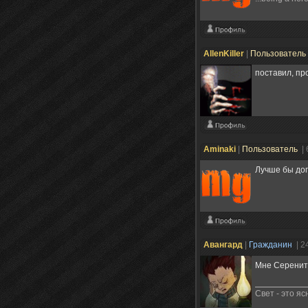
AllenKiller
|
Пользователь
поставил, про
Aminaki
|
Пользователь
|
Лучше бы доп
Авангард
|
Гражданин
| 2
Мне Серенити
Свет - это я