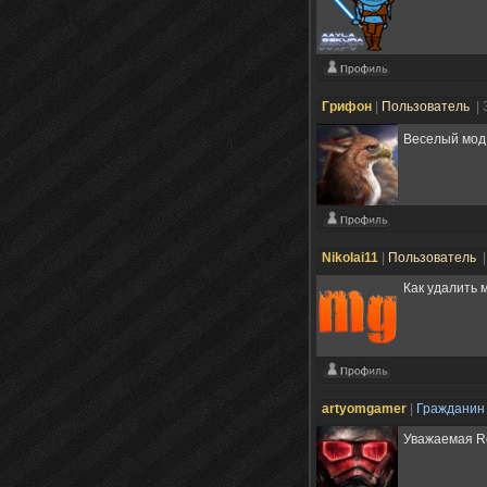
Грифон
|
Пользователь
| 
Веселый мо
Nikolai11
|
Пользователь
|
Как удалить 
artyomgamer
|
Граждани
Уважаемая Ro