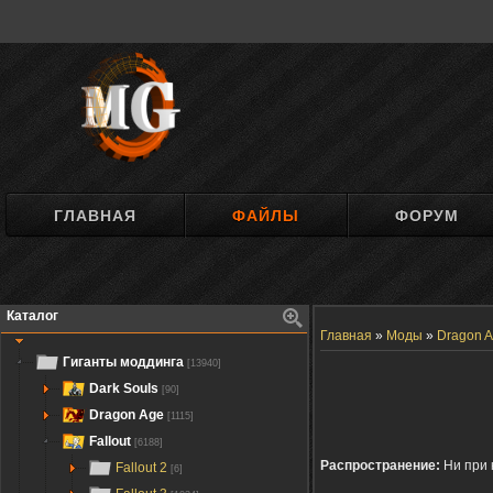
ГЛАВНАЯ
ФАЙЛЫ
ФОРУМ
Каталог
Главная
»
Моды
»
Dragon A
Гиганты моддинга
[13940]
Dark Souls
[90]
Dragon Age
[1115]
Fallout
[6188]
Распространение:
Ни при 
Fallout 2
[6]