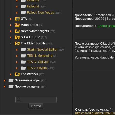
Fallout 3
[1034]
Fallout 4
[2264]
Fallout: New Vegas
[2884]
Добавлено:
27 февраля 2
GTA
Просмотров:
20129 |
Загру
[267]
Mass Effect
[52]
Понравилось:
12
пользова
Neverwinter Nights
[232]
S.T.A.L.K.E.R.
[220]
The Elder Scrolls
После установки Citadel of
[5599]
У него можно купить все, ч
Skyrim Special Edition
[630]
2 клинка, 2 кольца, книги,
TES III: Morrowind
[34]
Установка: через daupdater
TES IV: Oblivion
[549]
TES V: Skyrim
[4386]
The Witcher
[177]
Остальные игры
[357]
Прочие разделы
[167]
Скачать (вес не указан):
http://narod.ru/disk/18292