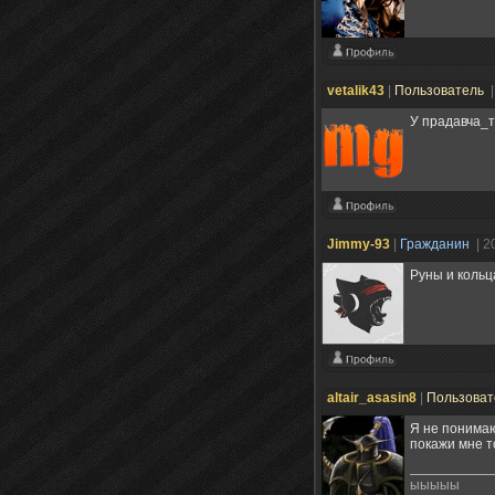
vetalik43
|
Пользователь
|
У прадавча_т
Jimmy-93
|
Гражданин
| 2
Руны и кольц
altair_asasin8
|
Пользова
Я не понимаю
покажи мне т
ыыыыы