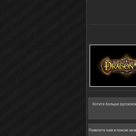
Хотите больше русскояз
Помогите нам в поиске кач