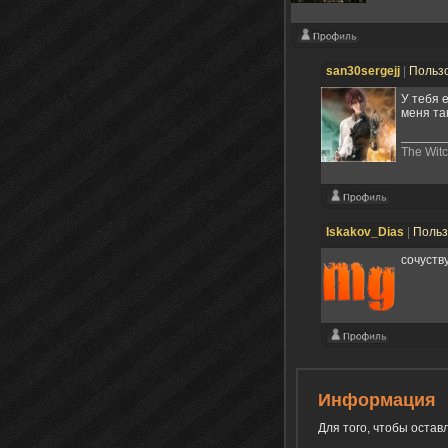
san30sergejj
|
Польз
У тебя 
меня та
The Witc
Iskakov_Dias
|
Польз
сочуств
Информация
Для того, чтобы оста