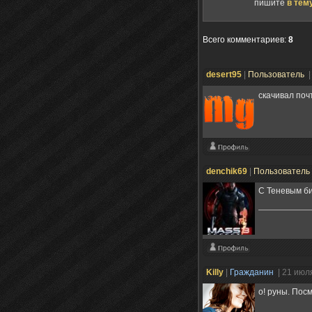
пишите
в тем
Всего комментариев
:
8
desert95
|
Пользователь
|
скачивал почт
denchik69
|
Пользователь
С Теневым би
Killy
|
Гражданин
| 21 июл
о! руны. Пос