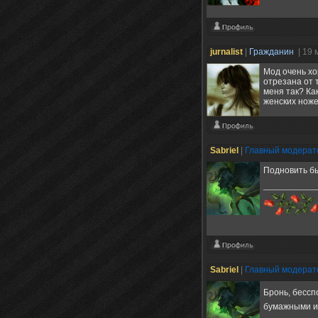
jurnalist
|
Гражданин
| 19 
Мод очень хо
отрезана от 
меня так? Ка
женских ноже
Sabriel
|
Главный модера
Подновить бы
Sabriel
|
Главный модера
Бронь, бессп
бумажными и