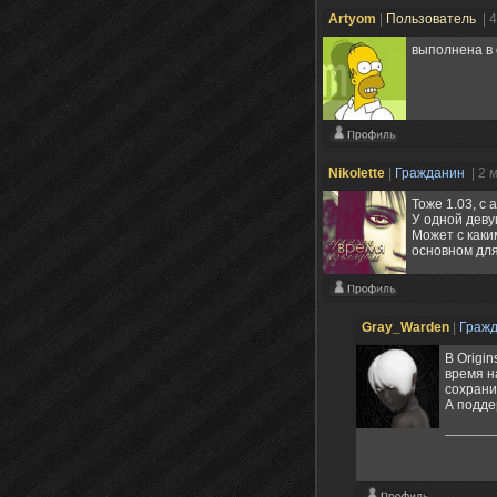
Artyom
|
Пользователь
| 
выполнена в 
Nikolette
|
Гражданин
| 2 
Тоже 1.03, с 
У одной деву
Может с каки
основном для
Gray_Warden
|
Граж
В Origi
время н
сохрани
А подде