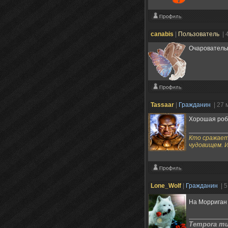
canabis
|
Пользователь
| 
Очаровательно !
Tassaаr
|
Гражданин
| 27 
Хорошая роба
Кто сражает
чудовищем. 
Lone_Wolf
|
Гражданин
| 
На Морриган 
Tempora mut