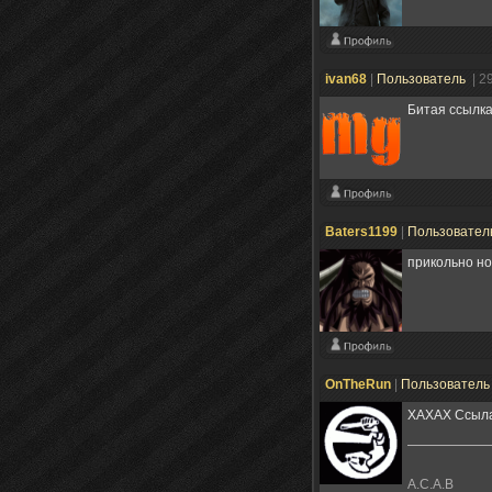
ivan68
|
Пользователь
| 2
Битая ссылк
Baters1199
|
Пользовател
прикольно но
OnTheRun
|
Пользовател
ХАХАХ Ссыла
A.C.A.B