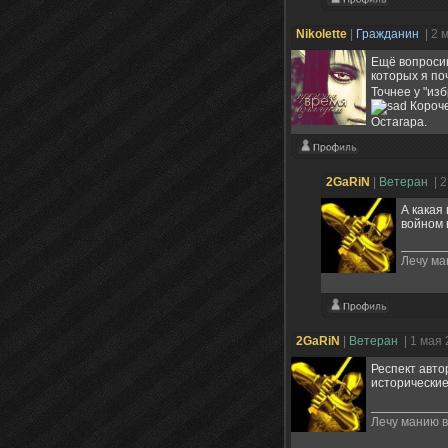
Nikolette
|
Гражданин
| 2 
Ещё вопросик
которых я поч
Точнее у "изб
Короче
Остагара.
2GaRiN
|
Ветеран
| 
А какая
войном 
Лечу ма
2GaRiN
|
Ветеран
| 1 мая
Респект авто
исторические
Лечу манию 