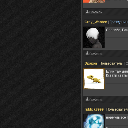
Gray_Warden
|
Граждани
Спасибо, Paul
Dракоn
|
Пользователь
| 
Блин там для 
Кстати стат
riddick8999
|
Пользовате
нормуль все 