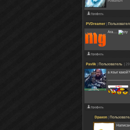
Романыч
PVDreamer
|
Пользовате
Ага.....
Pavlik
|
Пользователь
| 2
а языг какой?
Dракоn
|
Пользовате
Написан