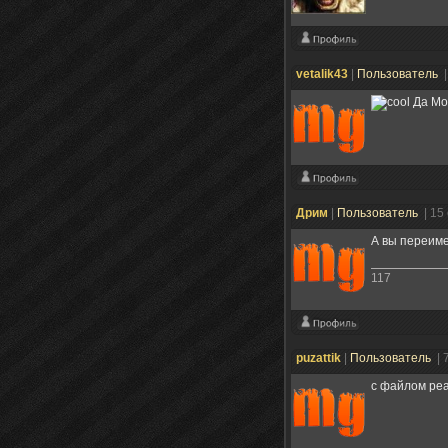
vetalik43
|
Пользователь
|
Да Мо
Дрим
|
Пользователь
| 15
А вы переимен
117
puzattik
|
Пользователь
| 
c файлом реа