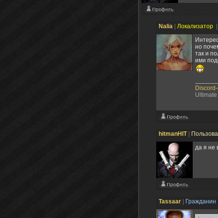
Nalia
|
Локализатор
|
Интерес
но поче
так и п
ими под
Discord
Ultimate
hitmanHIT
|
Пользов
да я не
Tassaаr
|
Гражданин