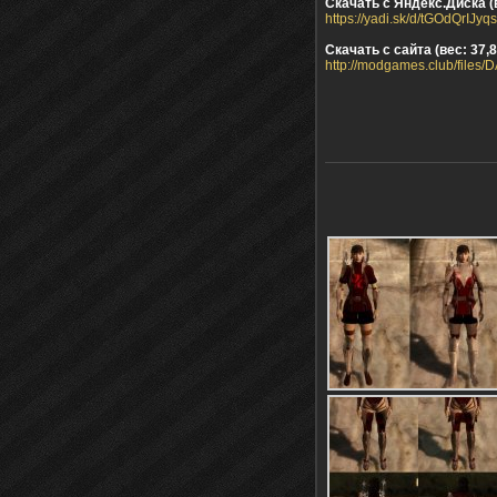
Скачать с Яндекс.Диска (
https://yadi.sk/d/tGOdQrIJyq
Скачать с сайта (вес: 37,
http://modgames.club/file