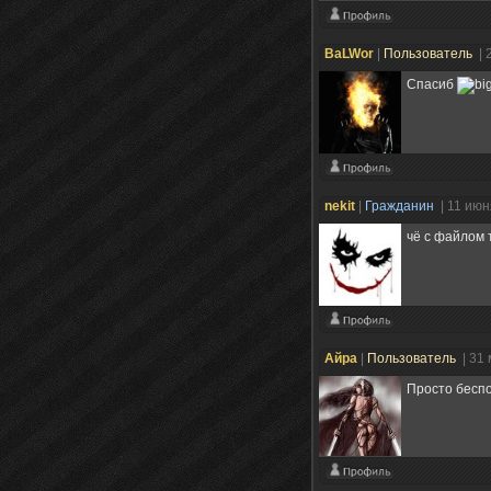
BaLWor
|
Пользователь
| 
Спасиб
nekit
|
Гражданин
| 11 ию
чё с файлом 
Айра
|
Пользователь
| 31
Просто беспо