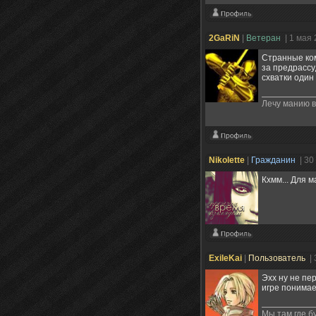
2GaRiN
|
Ветеран
| 1 мая
Странные ком
за предрассу
схватки один
Лечу манию 
Nikolette
|
Гражданин
| 30
Кхмм... Для 
ExileKai
|
Пользователь
|
Эхх ну не пе
игре понимае
Мы там где бу