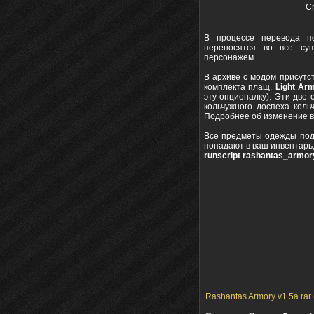
С
В процессе перевода по
переносятся во все су
персонажем.
В архиве с модом присутс
комплекта плащ.
Light Arm
эту опционалку). Эти две 
кольчужного доспеха коль
Подробнее об изменение в
Все предметы одежды под
попадают в ваш инвентарь,
runscript rashantas_armor
Rashantas Armory v1.5a.rar 