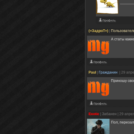
(=ЗадроТ=)
|
Пользовател
А статы каки
Paul
|
Гражданин
| 29 апр
Приношу свои
Exotic
|
Забанен
| 29 апре
Пол, перезал