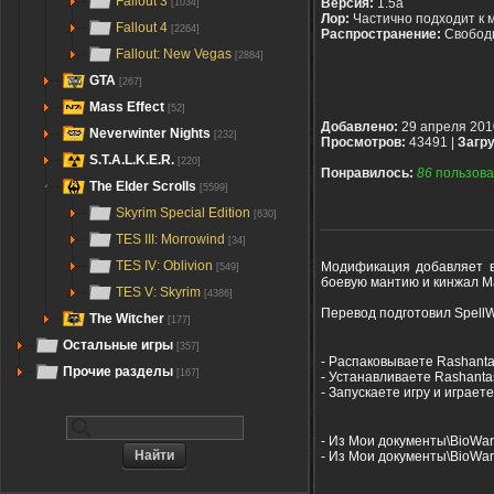
Fallout 3
Версия:
1.5a
[1034]
Лор:
Частично подходит к 
Fallout 4
[2264]
Распространение:
Свобод
Fallout: New Vegas
[2884]
GTA
[267]
Mass Effect
[52]
Добавлено:
29 апреля 201
Neverwinter Nights
[232]
Просмотров:
43491 |
Загру
S.T.A.L.K.E.R.
[220]
Понравилось:
86
пользова
The Elder Scrolls
[5599]
Skyrim Special Edition
[630]
TES III: Morrowind
[34]
TES IV: Oblivion
Модификация добавляет в 
[549]
боевую мантию и кинжал М
TES V: Skyrim
[4386]
Перевод подготовил SpellWa
The Witcher
[177]
Остальные игры
[357]
- Распаковываете Rashantas
Прочие разделы
[167]
- Устанавливаете Rashanta
- Запускаете игру и играете
- Из Мои документы\BioWar
- Из Мои документы\BioWar