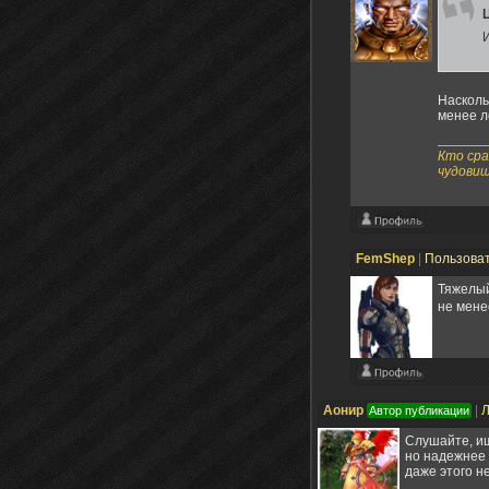
Насколь
менее л
Кто сра
чудовищ
FemShep
|
Пользова
Тяжелый
не мене
Аонир
|
Л
Автор публикации
Слушайте, ищ
но надежнее 
даже этого не