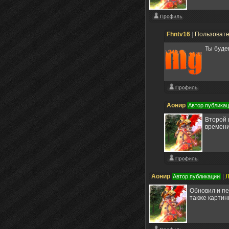
Fhntv16
|
Пользоват
Ты буде
Аонир
Автор публика
Второй 
времени
Аонир
|
Л
Автор публикации
Обновил и пе
также картинк