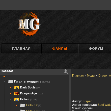
ГЛАВНАЯ
ФАЙЛЫ
ФОРУМ
Каталог
Главная
»
Моды
»
Dragon A
Гиганты моддинга
[13940]
Dark Souls
[90]
Dragon Age
[1115]
Fallout
[6188]
Автор:
Fraper
Автор перевода:
SpellWate
Fallout 2
[6]
Язык:
Русский