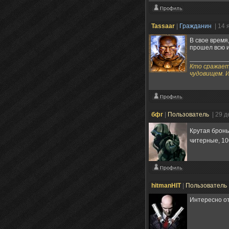
Tassaаr
|
Гражданин
| 14 
В свое время
прошел всю и
Кто сражает
чудовищем. 
бфг
|
Пользователь
| 29 
Крутая брон
читерные, 10
hitmanHIT
|
Пользователь
Интересно от