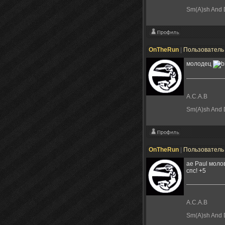
Sm(A)sh And D
OnTheRun
|
Пользовател
молодец
A.C.A.B
Sm(A)sh And D
OnTheRun
|
Пользовател
ae Paul моло
спс! +5
A.C.A.B
Sm(A)sh And D