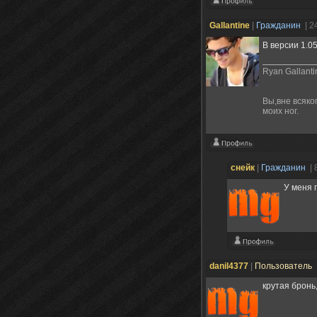
Gallantine
|
Гражданин
| 2
В версии 1.0
Ryan Gallanti
Вы,вне всяко
моих ног.
снейк
|
Гражданин
| 
У меня 
danil4377
|
Пользователь
крутая бронь