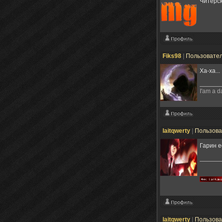
Читерс
Fiks98
|
Пользовате
Ха-ха..
I'am a d
laitqwerty
|
Пользов
Гарин е
laitqwerty
|
Пользов