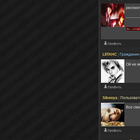
респект
LIITAHC
|
Граждани
Ой не м
Sikwoya
|
Пользоват
Все см