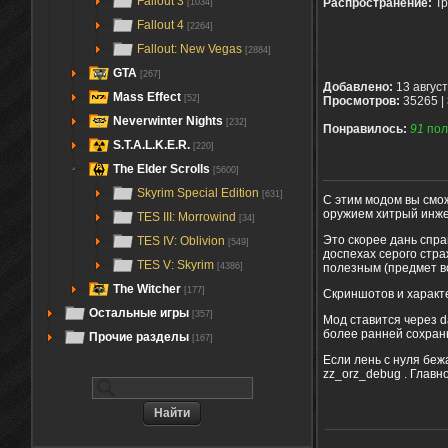
Fallout 3
Распространение:
Тр
[1034]
Fallout 4
[2264]
Fallout: New Vegas
[2884]
GTA
[267]
Добавлено:
13 авгус
Mass Effect
[52]
Просмотров:
35265 |
Neverwinter Nights
[232]
Понравилось:
91
пол
S.T.A.L.K.E.R.
[220]
The Elder Scrolls
[5600]
Skyrim Special Edition
[631]
С этим модом вы смо
оружием хитрый инже
TES III: Morrowind
[34]
Это скорее дань спра
TES IV: Oblivion
[549]
доспехах серого стр
TES V: Skyrim
[4386]
полезным (предмет в
The Witcher
[177]
Скриншотов и характе
Остальные игры
[357]
Мод ставится через 
более ранней сохран
Прочие разделы
[167]
Если лень с нуля беж
zz_orz_debug . Главн