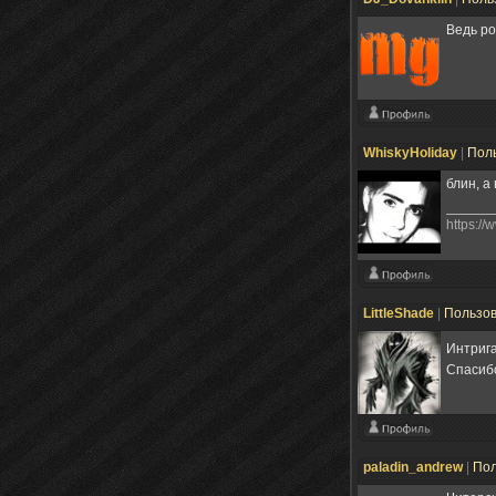
Ведь ро
WhiskyHoliday
|
Пол
блин, а
https:/
LittleShade
|
Пользо
Интриг
Спасиб
paladin_andrew
|
Пол