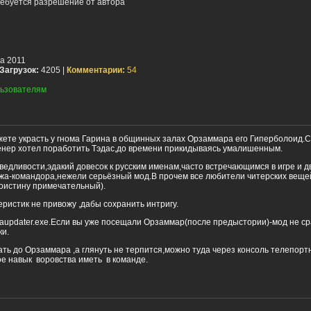
ебуется разрешение от автора
та 2011
Загрузок:
4205 |
Комментарии:
54
ьзователям
жете украсть у гнома Гарина в общинных залах Орзаммара его Гиперболоид.
нер хотел поработить Тэдас,до времени прикидываясь умалишенным.
ведливости,эдакий довесок к русским именам,часто встречающимся в игре и д
ажа-командора,нежели серьёзный мод.В прочем все любители читерских вещей
оистину примечательный).
ристик не привожу ,дабы сохранить интригу.
daupdater.exe.Если вы уже посещали Орзаммар(после предыстории)-мод не ср
ки.
ать до Орзаммара ,а глянуть не терпится,можно туда через консоль телепортну
ое навык воровства иметь в команде.