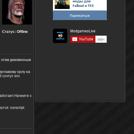
Статус:
Offline
С этим диковинным
вуглавому орлу на
 сочтут его
аботает.Начните с
тся: runscript