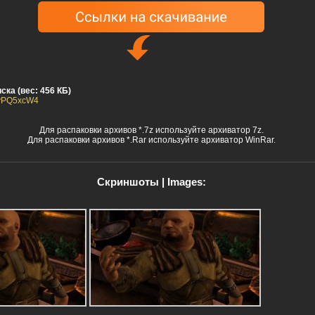
ска (вес: 456 КБ)
74vPQ5xcW4
Для распаковки архивов *.7z используйте архиватор 7z.
Для распаковки архивов *.Rar используйте архиватор WinRar.
Скриншоты | Images: