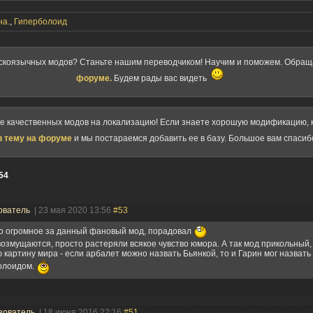
на.
,
Гиперболоид
скоязычных модов? Станьте нашим переводчиком! Научим и поможем. Обра
форуме.
Будем рады вас видеть
ке качественных модов на локализацию! Если знаете хорошую модификацию, к
в тему на форуме
и мы постараемся добавить ее в базу. Большое вам спасиб
54
ователь
| 23 мая 2020 13:56
#53
о огромное за данный фановый мод, порадовал
 возмущаются, просто растеряли всякое чувство юмора. А так мод прикольный,
 картину мира - если арбалет можно назвать Бьянкой, то и Гарин мог назвать
олоидом.
зователь
| 18 июня 2016 22:16
#51