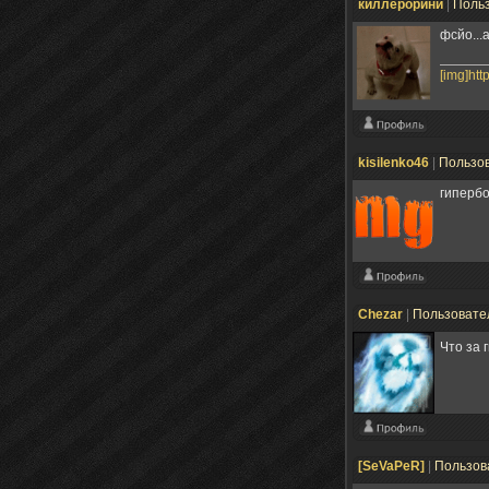
киллерорини
|
Поль
фсйо...
[img]ht
kisilenko46
|
Пользо
гипербо
Chezar
|
Пользовате
Что за
[SeVaPeR]
|
Пользов