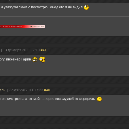
 и уважуха! скачаю посмотрю...обед его я не видил
н
| 13 декабря 2011 17:10
#41
огу, инженер Гарин
ель
| 9 октября 2011 17:23
#40
отрю,смотрю на этот мой наверно возьму,люблю сюрпризы