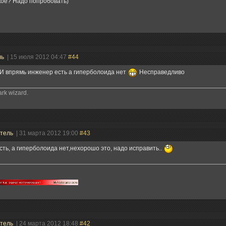
кое? Надо попробовать)
ль
| 15 июля 2012 04:47
#44
. И впрямь инженер есть а гиперболоида нет
Несправедливо
ark wizard.
атель
| 31 марта 2012 19:00
#43
сть, а гиперболоида нет,нехорошо это, надо исправить..
атель
| 24 марта 2012 18:48
#42