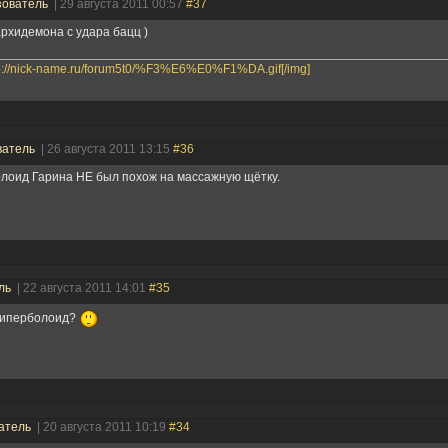
зователь
| 29 августа 2011 00:57
#37
архидемона с удара бацц )
tp://nick-name.ru/forum5t0/%F3%E6%E0%F1%DA.gif[/img]
ватель
| 26 августа 2011 13:15
#36
лоид Гарина НЕ был похож на массажную щётку.
ль
| 22 августа 2011 14:01
#35
 гиперболоид?
атель
| 20 августа 2011 10:19
#34