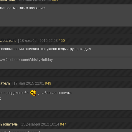
ман есть с таким название.
ьзователь
| 18 декабря 2015 22:53
#50
 воспоминания оживают! как давно ведь игру проходил...
/www.facebook.com/WhiskyHoliday
ватель
| 17 мая 2015 22:01
#49
а оправдала себя
, забавная вещичка.
о
ьзователь
| 15 декабря 2012 10:14
#47