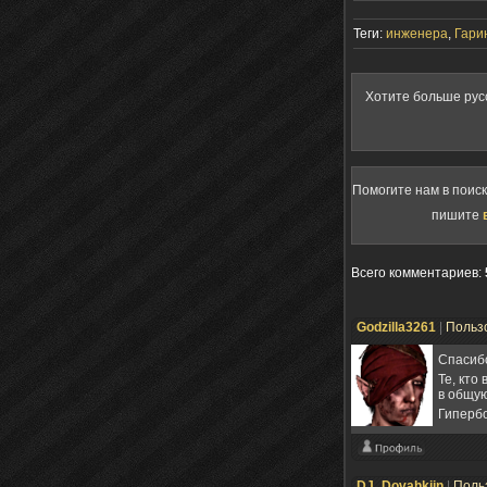
Теги:
инженера
,
Гари
Хотите больше рус
Помогите нам в поис
пишите
Всего комментариев
:
Godzilla3261
|
Польз
Спасиб
Те, кто
в общую
Гиперб
DJ_Dovahkiin
|
Поль