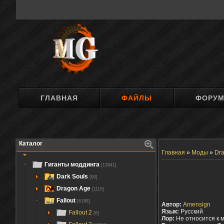
ГЛАВНАЯ
ФАЙЛЫ
ФОРУ
Каталог
Главная
»
Моды
»
Dra
Гиганты моддинга
[13941]
Dark Souls
[90]
Dragon Age
[1115]
Fallout
[6188]
Автор:
Amensign
Язык:
Русский
Fallout 2
[6]
Лор:
Не относится к 