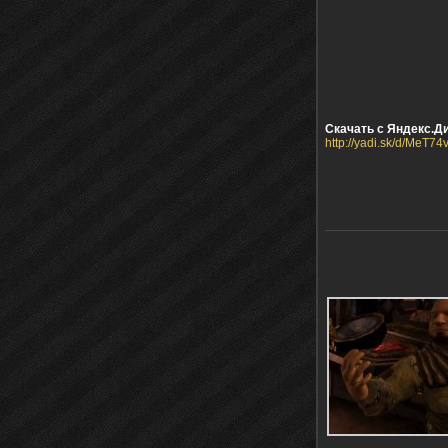
Скачать с Яндекс.Ди
http://yadi.sk/d/MeT