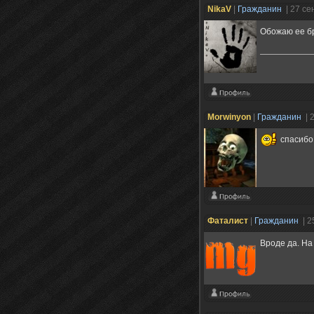
NikaV
|
Гражданин
| 27 с
Обожаю ее б
Morwinyon
|
Гражданин
| 
спасибо,
Фаталист
|
Гражданин
| 2
Вроде да. На