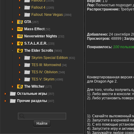
Fallout 3
Версия:
1.0
[1034]
Лор:
Полностью подходит 
Fallout 4
[2265]
Распространение:
Требуе
Fallout: New Vegas
[2884]
GTA
[267]
Mass Effect
[52]
Добавлено:
24 сентября 2
Neverwinter Nights
[232]
Просмотров:
48899 |
Загру
S.T.A.L.K.E.R.
[220]
Понравилось:
100
пользов
The Elder Scrolls
[5600]
Skyrim Special Edition
[631]
TES III: Morrowind
[34]
TES IV: Oblivion
[549]
Конвертированная версия 
TES V: Skyrim
[4386]
для Dragon Age 2.
The Witcher
[177]
Для того, чтобы получить 
Остальные игры
1). Либо ввести в консоли: ru
[357]
2). Либо установить повер
Прочие разделы
[167]
1). Скачайте выложенный 
2). Запустите в корневой п
3). С его помощью установ
4). Запустите игру и акти
5). Загружайте любое сохр