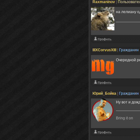
Raxmaninov
|
Пользовате
на лелиану 
IIIXCorvusXIII
|
Гражданин
Очередной ре
Юрий_Бойка
|
Гражданин
Ну вот и дож
Bring it on