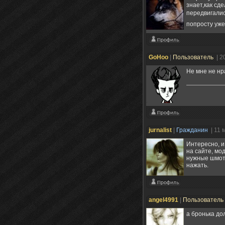
знает,как сд
передвигали
попросту уже
GoHoo
|
Пользователь
| 2
Не мне не нр
jurnalist
|
Гражданин
| 11 
Интересно, и
на сайте, мо
нужные шмотк
нажать.
angel4991
|
Пользователь
а бронька до