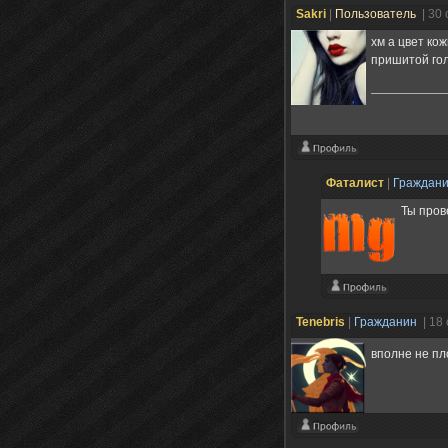
Sakri
|
Пользователь
| 30
хм а цвет ко
пришитой гол
Фаталист
|
Граждан
Ты пров
Tenebris
|
Гражданин
| 18
вполне не пл