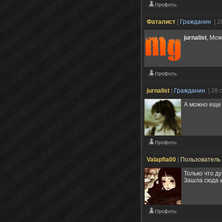
Фаталист
|
Гражданин
| 2
jurnalist
, Мо
jurnalist
|
Гражданин
| 28 
А можно еще
Valapfia00
|
Пользователь
Только что д
Зашла сюда и