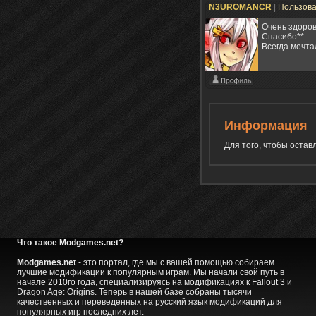
N3UROMANCR
|
Пользов
Очень здоров
Спасибо**
Всегда мечтал
Информация
Для того, чтобы оста
Что такое Modgames.net?
Modgames.net
- это портал, где мы с вашей помощью собираем
лучшие модификации к популярным играм. Мы начали свой путь в
начале 2010го года, специализируясь на модификациях к Fallout 3 и
Dragon Age: Origins. Теперь в нашей базе собраны тысячи
качественных и переведенных на русский язык модификаций для
популярных игр последних лет.