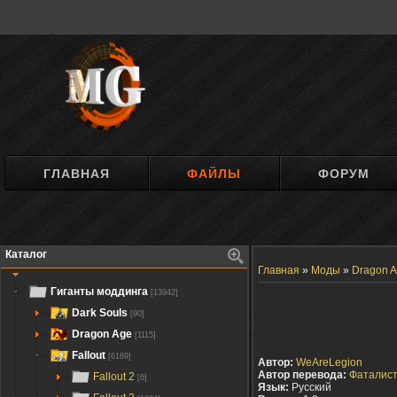
ГЛАВНАЯ
ФАЙЛЫ
ФОРУМ
Каталог
Главная
»
Моды
»
Dragon A
Гиганты моддинга
[13942]
Dark Souls
[90]
Dragon Age
[1115]
Fallout
[6189]
Автор:
WeAreLegion
Автор перевода:
Фаталис
Fallout 2
[6]
Язык:
Русский