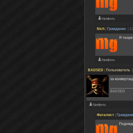
Nich
|
Гражданин
| 2
Я теоре
BADSED
|
Пользователь
|
за конвертац
BADSED
Фаталист
|
Граждан
Подожди