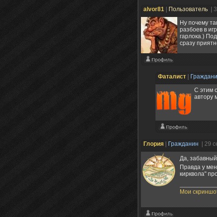
alvor81
|
Пользователь
| 
Ну почему та
разбоев в иг
гарлока.) По
сразу приятн
Фаталист
|
Граждан
С этим 
автору м
Глория
|
Гражданин
| 29 
Да, забавны
Правда у мен
кирквола" пр
Мои скриншо