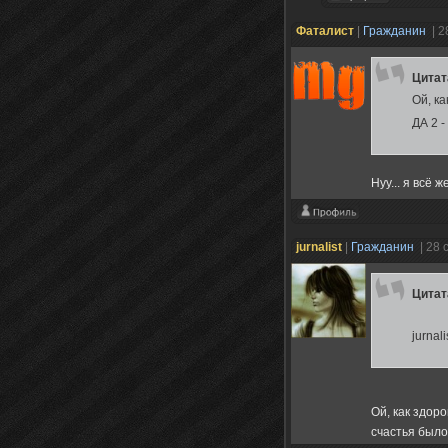
Фаталист
|
Гражданин
| 2
Цита
Ой, к
ДА 2 
Нуу... я всё 
jurnalist
|
Гражданин
| 28 
Цита
jurnal
Ой, как здор
счастья было