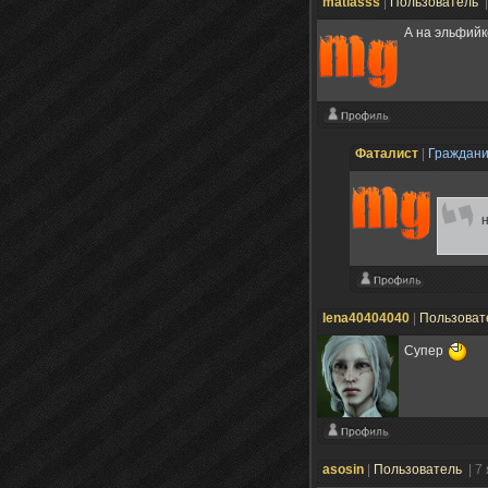
matiasss
|
Пользователь
А на эльфийк
Фаталист
|
Граждан
lena40404040
|
Пользоват
Супер
asosin
|
Пользователь
| 7