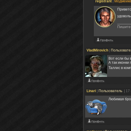
registrant
|
Модмейк
Приветс
удовол
Пишите 
VladMirovich
|
Пользоват
Вот если бы 
А так иконки
Таллис в ком
Linari
|
Пользователь
| 17
Любимая брон