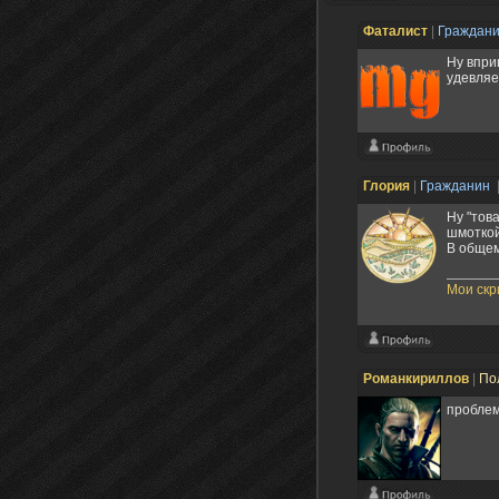
Фаталист
|
Граждан
Ну впри
удевляе
Глория
|
Гражданин
Ну "това
шмоткой
В общем
Мои ск
Романкириллов
|
По
проблем