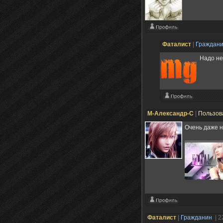
Фаталист
|
Граждан
Надо не
М-Александр-С
|
Пользов
Очень даже н
Фаталист
|
Гражданин
| 2