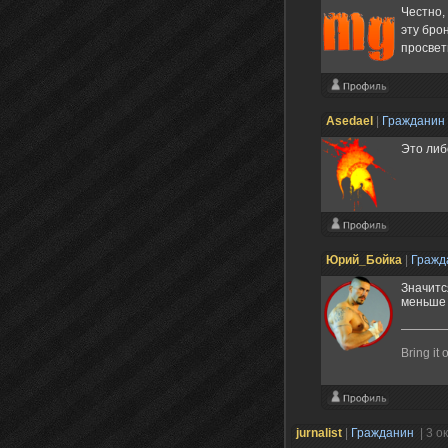
Честно,
эту брон
просве
Asedael
|
Гражданин
Это либ
Юрий_Бойка
|
Гражд
Значитс
меньше 
Bring it 
jurnalist
|
Гражданин
| 3 о