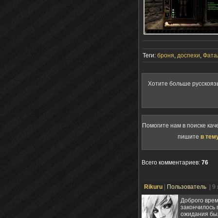
Теги:
броня
,
доспехи
,
Фата
Хотите больше русскояз
Помогите нам в поиске кач
пишите
в тем
Всего комментариев
:
76
Rikuru
|
Пользователь
| 9
Доброго врем
закончилось 
ожидания был