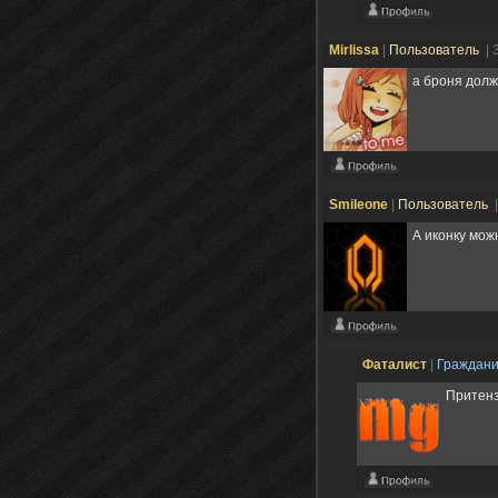
Mirlissa
|
Пользователь
| 
а броня долж
Smileone
|
Пользователь
А иконку мож
Фаталист
|
Граждан
Притенз