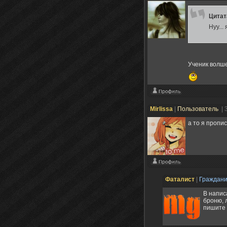
Цита
Нуу...
Ученик волше
Mirlissa
|
Пользователь
| 
а то я пропис
Фаталист
|
Граждан
В напис
броню, 
пишите 