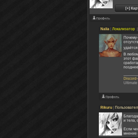
Nalia
|
Локализатор
|
Почему-
отсутст
удаётся
В любом
этот фа
сработа
позднее
Discord
Ultimate
Rikuru
|
Пользовате
Благода
и тела,
Если че
мнение 