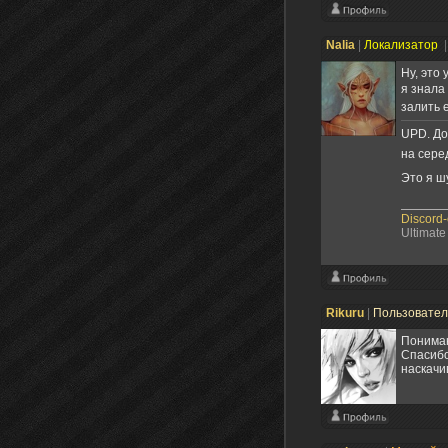
Nalia
|
Локализатор
|
Ну, это
я знала
залить 
UPD. До
на сере
Это я ш
Discord
Ultimate
Rikuru
|
Пользовате
Понимаю
Спасибо
наскачи