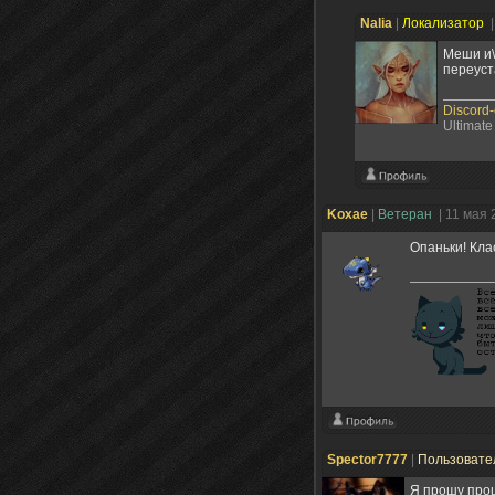
Nalia
|
Локализатор
|
Меши и\
переуст
Discord
Ultimate
Koxae
|
Ветеран
| 11 мая
Опаньки! Кла
Spector7777
|
Пользовате
Я прошу прощ