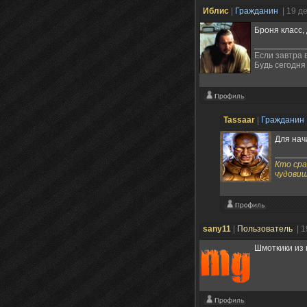
Иблис
|
Гражданин
| 19 д
Броня класс,
Если завтра 
Будь сегодня 
Tassaаr
|
Гражданин
Для нач
Кто сра
чудовищ
sany11
|
Пользователь
| 
Шмоткики из 