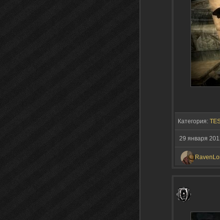
Категория:
TES
29 января 201
RavenLo