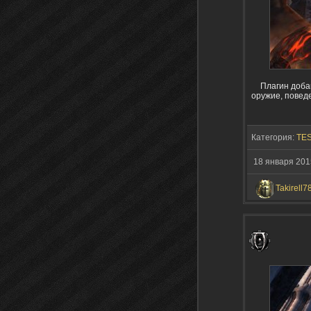
Плагин доба
оружие, поведе
Категория:
TES
18 января 201
Takirell7