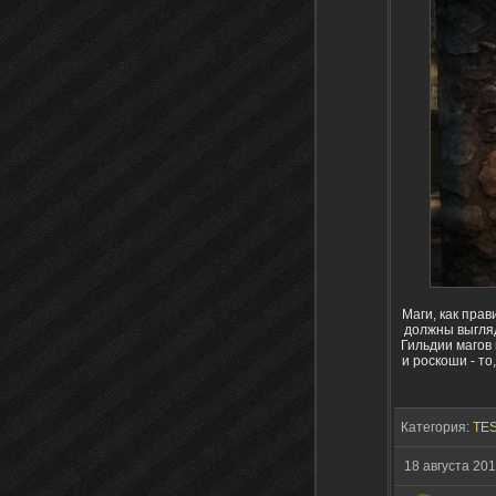
Маги, как прав
должны выгляд
Гильдии магов
и роскоши - то
Категория:
TES
18 августа 20