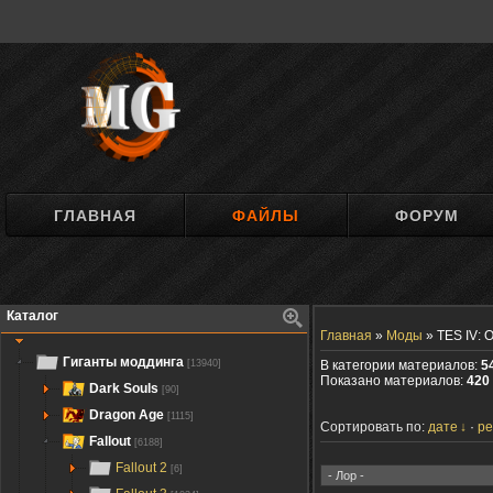
ГЛАВНАЯ
ФАЙЛЫ
ФОРУМ
Каталог
Главная
»
Моды
»
TES IV: O
Гиганты моддинга
[13940]
В категории материалов:
5
Показано материалов:
420 
Dark Souls
[90]
Dragon Age
[1115]
Сортировать по:
дате
ре
Fallout
[6188]
Fallout 2
[6]