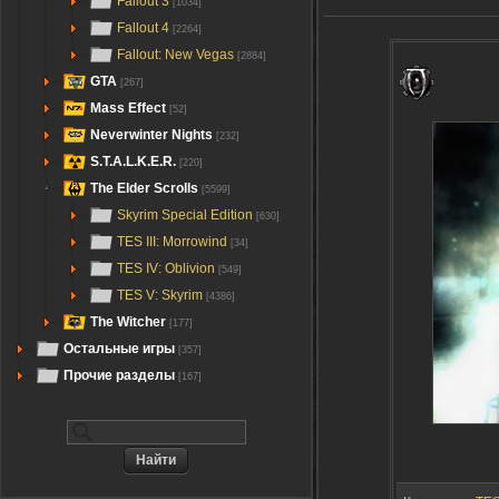
Fallout 3
[1034]
Fallout 4
[2264]
Fallout: New Vegas
[2884]
GTA
[267]
Mass Effect
[52]
Neverwinter Nights
[232]
S.T.A.L.K.E.R.
[220]
The Elder Scrolls
[5599]
Skyrim Special Edition
[630]
TES III: Morrowind
[34]
TES IV: Oblivion
[549]
TES V: Skyrim
[4386]
The Witcher
[177]
Остальные игры
[357]
Прочие разделы
[167]