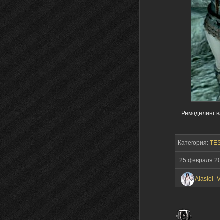
Ремоделинг в
Категория:
TES
25 февраля 2
Alasiel_