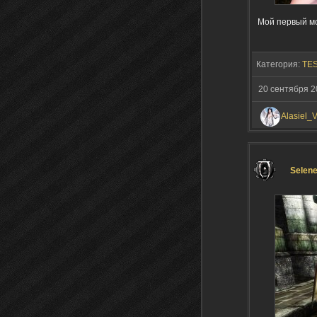
Мой первый мо
Категория:
TES
20 сентября 2
Alasiel_
Selene