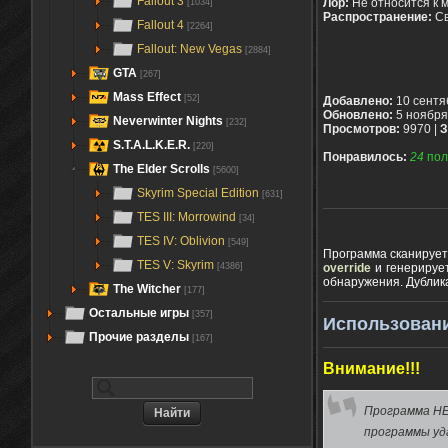
Fallout 3
Лор:
Не относится к 
[1034]
Распространение:
С
Fallout 4
[2264]
Fallout: New Vegas
[2884]
GTA
[267]
Mass Effect
[52]
Добавлено:
10 сентя
Обновлено:
5 ноября
Neverwinter Nights
[232]
Просмотров:
9970 |
З
S.T.A.L.K.E.R.
[220]
Понравилось:
24
пол
The Elder Scrolls
[5600]
Skyrim Special Edition
[631]
TES III: Morrowind
[34]
TES IV: Oblivion
[549]
Программа сканирует в
TES V: Skyrim
[4386]
override
и генериру
обнаружения. Дублик
The Witcher
[177]
Остальные игры
[357]
Использован
Прочие разделы
[167]
Внимание!!!
Программа НЕ 
программы уда