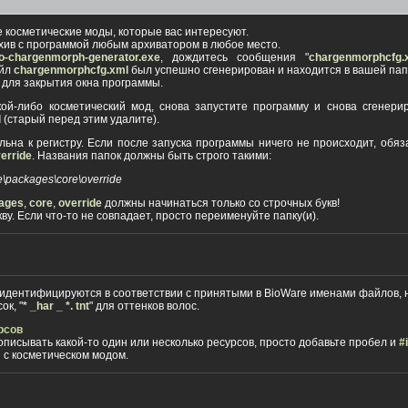
е косметические моды, которые вас интересуют.
хив с программой любым архиватором в любое место.
o-chargenmorph-generator.exe
, дождитесь сообщения "
chargenmorphcfg.
айл
chargenmorphcfg.xml
был успешно сгенерирован и находится в вашей па
 для закрытия окна программы.
кой-либо косметический мод, снова запустите программу и снова сгенер
l
(старый перед этим удалите).
льна к регистру. Если после запуска программы ничего не происходит, обяз
erride
. Названия папок должны быть строго такими:
e\packages\core\override
ages
,
core
,
override
должны начинаться только со строчных букв!
ву. Если что-то не совпадает, просто переименуйте папку(и).
идентифицируются в соответствии с принятыми в BioWare именами файлов, н
ок, "
* _har _ *. tnt
" для оттенков волос.
рсов
описывать какой-то один или несколько ресурсов, просто добавьте пробел и
#
 с косметическом модом.