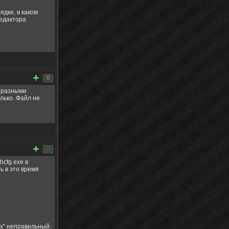
ядке, в каком
редактора
0
с разными
лько. Файл не
1
hcfg.exe в
ь в это время
ах" неправильный.