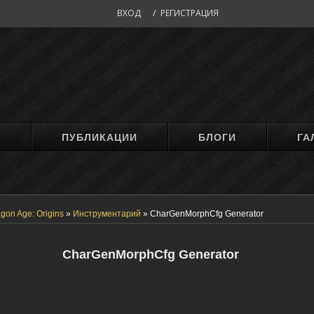
ВХОД
/
РЕГИСТРАЦИЯ
М
ПУБЛИКАЦИИ
БЛОГИ
ГА
gon Age: Origins
»
Инструментарий
»
CharGenMorphCfg Generator
CharGenMorphCfg Generator