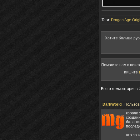
Теги:
Dragon Age Orig
Хотите больше рус
Помогите нам в поис
пишите
Всего комментариев
:
DarkWorld
|
Пользов
короче 
создани
балансн
послед
что за 