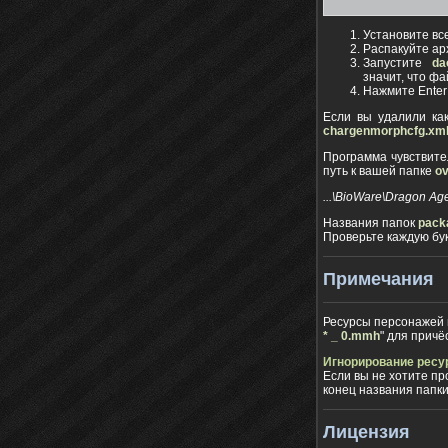
Установите вс
Распакуйте ар
Запустите
da
значит, что ф
Нажмите Enter
Если вы удалили ка
chargenmorphcfg.xm
Программа чувствите
путь к вашей папке
ov
...\BioWare\Dragon Ag
Названия папок
pack
Проверьте каждую бук
Примечания
Ресурсы персонажей 
* _ 0.mmh
" для причёс
Игнорирование ресу
Если вы не хотите пр
конец названия папки
Лицензия