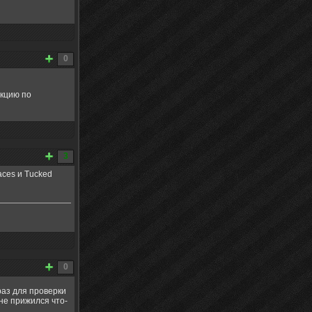
0
укцию по
3
aces и Tucked
0
раз для проверки
не прижился что-