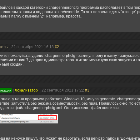
айлов в каждой категории chargenmorphcfg программа располагает в том пор
оложены в папки и подпапки в core\override. То что желаем видеть "в конце" 
аем в папку с именем "Z", например. Красота.
тель
| 22 сентября 2021 16:13
#2
ите пожалуйста, удалил chargenmorphcfg - закинул прогу в папку - запускаю 
ниями от вин 7 до прав администратора. в итоге мелькнуло окно запуска и то
е был создан.
|
Локализатор
| 22 сентября 2021 17:22
#3
ликации
 знаю, у меня программа работает. Windows 10, кинула generate_chargenmorp
erride, запустила без режима совместимости, без прав. Появилось окно, то ест
здается файл chargenmorphcfg.xml. Окно исчезло - файл появился.
ди на нексусе пишут, что может не работать, если регистр папок в "Документ