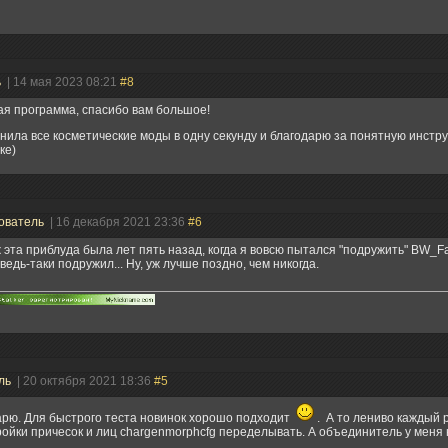
ь
| 14 мая 2023 08:21
#8
я программа, спасибо вам большое!
ила все косметические моды в одну секунду и благодарю за понятную инстр
ке)
ователь
| 16 декабря 2021 23:36
#6
ж эта приблуда была лет пять назад, когда я вовсю пытался "подружить" BW_F
 ведь-таки подружил... Ну, уж лучше поздно, чем никогда.
ль
| 20 октября 2021 18:36
#5
рю. Для быстрого теста новинок хорошо подходит
. А то лениво каждый 
ойки причесок и лиц chargenmorphcfg переделывать. А объединитель у меня 