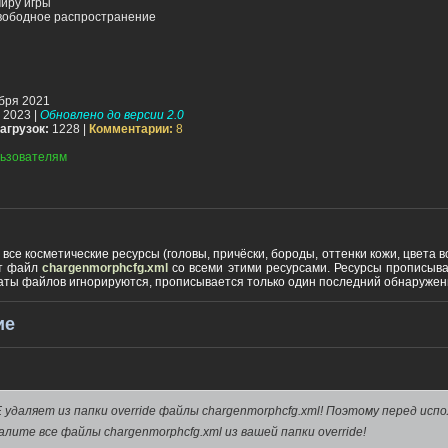
миру игры
вободное распространение
бря 2021
 2023 |
Обновлено до версии 2.0
агрузок:
1228 |
Комментарии:
8
ьзователям
се косметические ресурсы (головы, причёски, бороды, оттенки кожи, цвета вол
ет файл
chargenmorphcfg.xml
со всеми этими ресурсами. Ресурсы прописыва
аты файлов игнорируются, прописывается только один последний обнаружен
ие
удаляет из папки override файлы chargenmorphcfg.xml! Поэтому перед исп
лите все файлы chargenmorphcfg.xml из вашей папки override!