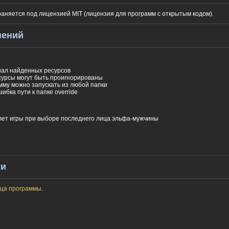
аняется под лицензией MIT (лицензия для программ с открытым кодом).
нений
нал найденных ресурсов
урсы могут быть проигнорированы
мму можно запускать из любой папки
ибка пути к папке override
ет игры при выборе последнего лица эльфа-мужчины
ти
ица программы
.