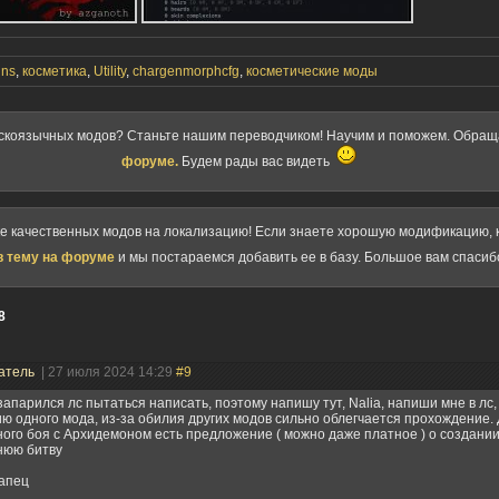
ins
,
косметика
,
Utility
,
chargenmorphcfg
,
косметические моды
скоязычных модов? Станьте нашим переводчиком! Научим и поможем. Обра
форуме.
Будем рады вас видеть
ке качественных модов на локализацию! Если знаете хорошую модификацию, к
в тему на форуме
и мы постараемся добавить ее в базу. Большое вам спасиб
8
атель
| 27 июля 2024 14:29
#9
запарился лс пытаться написать, поэтому напишу тут, Nalia, напиши мне в лс,
ю одного мода, из-за обилия других модов сильно облегчается прохождение
ого боя с Архидемоном есть предложение ( можно даже платное ) о создани
нюю битву
капец