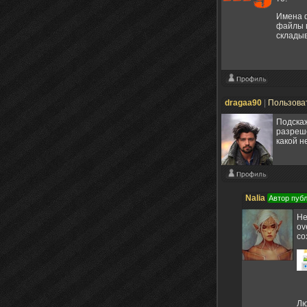
Имена ф
файлы п
складыв
dragaa90
|
Пользова
Подскаж
разреше
какой н
Nalia
Автор пуб
Не
ov
со
Лю