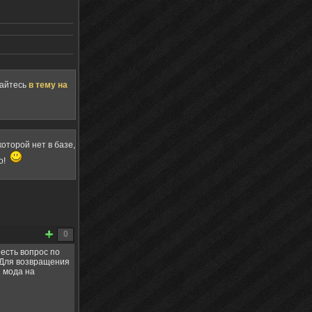
щайтесь
в тему на
оторой нет в базе,
о!
0
 есть вопрос по
. Для возвращения
и мода на