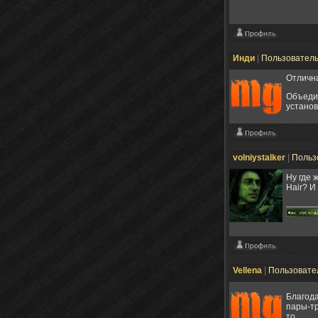
Инди
|
Пользовател
Отлична
Объедин
установ
volniystalker
|
Польз
Ну где 
Hair? И
Vellena
|
Пользовате
Благода
пары-тр
то.