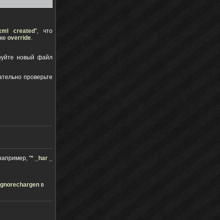
xml created
", что
пке
override
.
ируйте новый файл
ательно проверьте
апример, "
* _har _
ignorechargen
в