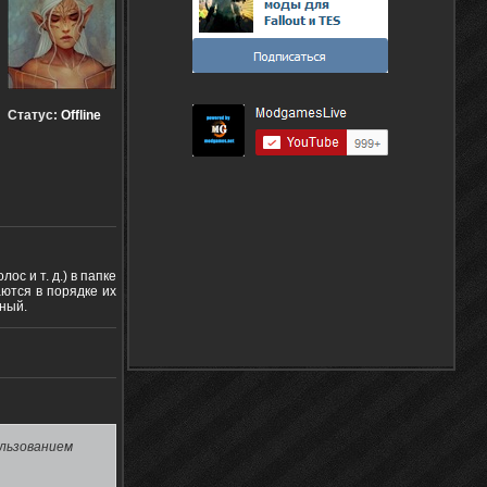
Статус:
Offline
ос и т. д.) в папке
ются в порядке их
ный.
ользованием