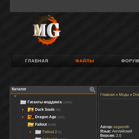
ГЛАВНАЯ
ФАЙЛЫ
ФОРУ
Каталог
Главная
»
Моды
»
Dra
Гиганты моддинга
[13941]
Dark Souls
[90]
Dragon Age
[1115]
Fallout
[6188]
Автор:
azganoth
Язык:
Английский
Fallout 2
[6]
Версия:
2.0