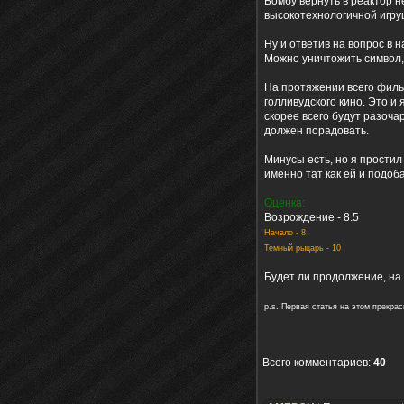
Бомбу вернуть в реактор н
высокотехнологичной игруш
Ну и ответив на вопрос в 
Можно уничтожить символ, 
На протяжении всего филь
голливудского кино. Это и
скорее всего будут разоч
должен порадовать.
Минусы есть, но я простил
именно тат как ей и подоба
Оценка:
Возрождение - 8.5
Начало - 8
Темный рыцарь - 10
Будет ли продолжение, на 
p.s. Первая статья на этом прекрас
Всего комментариев
:
40