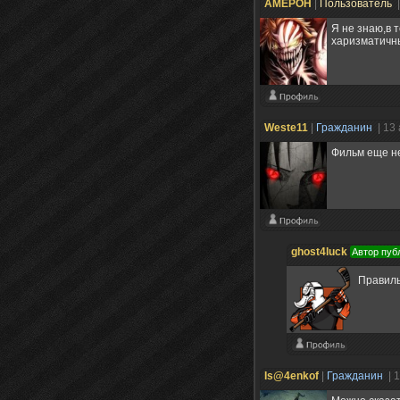
AMEPOH
|
Пользователь
|
Я не знаю,в 
харизматичн
Weste11
|
Гражданин
| 13
Фильм еще не
ghost4luck
Автор пуб
Правил
Is@4enkof
|
Гражданин
| 