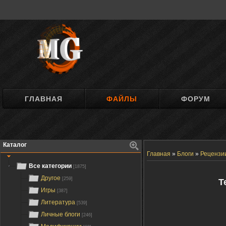
ГЛАВНАЯ
ФАЙЛЫ
ФОРУМ
Каталог
Главная
»
Блоги
»
Рецензи
Все категории
[1875]
Другое
[259]
Т
Игры
[387]
Литература
[539]
Личные блоги
[246]