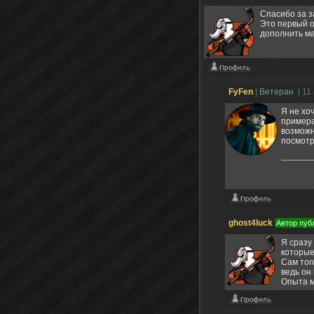
Спасибо за з
Это первый о
дополнить ма
FyFen
|
Ветеран
| 11
Я не хо
примера
возможн
посмотр
ghost4luck
Автор пуб
Я сразу
которые
Сам тог
ведь он
Опыта м