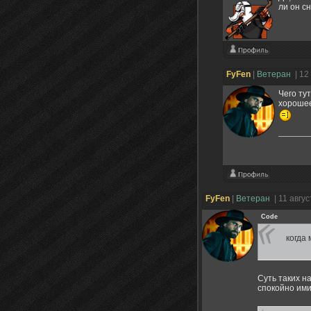
ли он с
FyFen
|
Ветеран
| 12
Чего ту
хорошее
FyFen
|
Ветеран
| 11 авгу
Code
когда
Суть таких н
спокойно ими