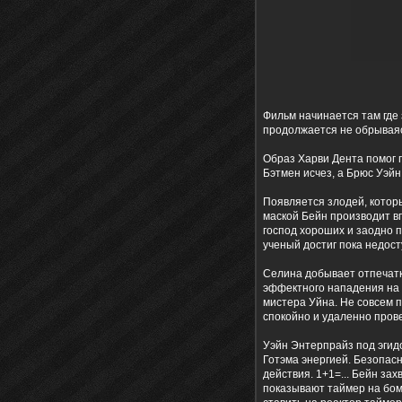
Фильм начинается там где 
продолжается не обрываяс
Образ Харви Дента помог 
Бэтмен исчез, а Брюс Уэйн
Появляется злодей, котор
маской Бейн производит вп
господ хороших и заодно 
ученый достиг пока недост
Селина добывает отпечатки
эффектного нападения на 
мистера Уйна. Не совсем п
спокойно и удаленно прове
Уэйн Энтерпрайз под эгид
Готэма энергией. Безопас
действия. 1+1=... Бейн за
показывают таймер на бомб