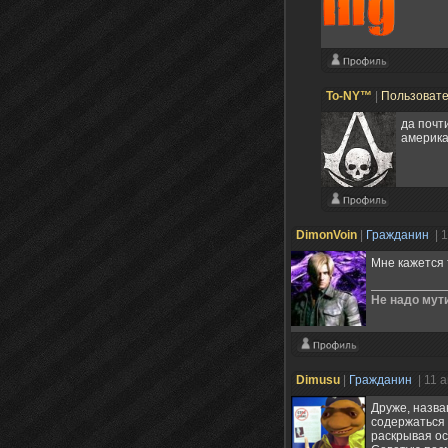
To-NY™
|
Пользоват
да почти
америка
DimonVoin
|
Гражданин
| 
Мне кажется 
Не надо мути
Dimusu
|
Гражданин
| 11 
Друже, назва
содержаться 
раскрывая ос