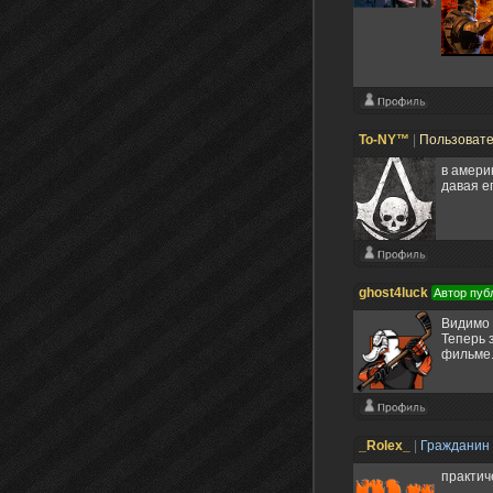
To-NY™
|
Пользоват
в амери
давая е
ghost4luck
Автор пуб
Видимо 
Теперь 
фильме
_Rolex_
|
Гражданин
практич