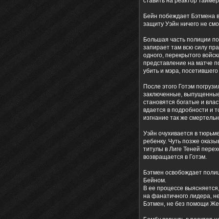
ставить на реактор таймер
Бейн побеждает Бэтмена в
защиту Уэйн ничего не смо
Большая часть полиции по
запирает там всю силу пр
одного, перекрытого войск
представление на матче п
убить и мэра, посетившего 
После этого Готэм погрузи
заключенные, выпущенные
становятся богатые и влас
вдается в подробности и т
изгнание так же смертельн
Уэйн очухивается в тюрьме
ребенку. Чуть позже оказы
титулы в Лиге Теней перех
возвращается в Готэм.
Бэтмен освобождает полице
Бейном.
В ее процессе выясняется,
на фанатичного лидера, н
Бэтмен, не без помощи Же