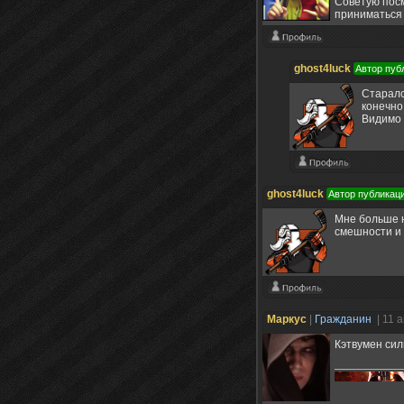
Советую посм
приниматься 
ghost4luck
Автор пуб
Старалс
конечно
Видимо 
ghost4luck
Автор публикац
Мне больше н
смешности и 
Маркус
|
Гражданин
| 11 
Кэтвумен сил