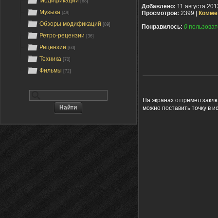
Модификации
[68]
Добавлено:
11 августа 201
Музыка
Просмотров:
2399 |
Комме
[49]
Обзоры модификаций
[89]
Понравилось:
0
пользоват
Ретро-рецензии
[36]
Рецензии
[60]
Техника
[70]
Фильмы
[72]
На экранах отгремел закл
можно поставить точку в 