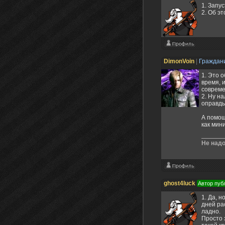
1. Запу
2. Об э
DimonVoin
|
Граждан
1. Это 
время, 
совреме
2. Ну н
оправды
А помощ
как мини
Не надо
ghost4luck
Автор пуб
1. Да, 
дней ра
ладно.
Просто 