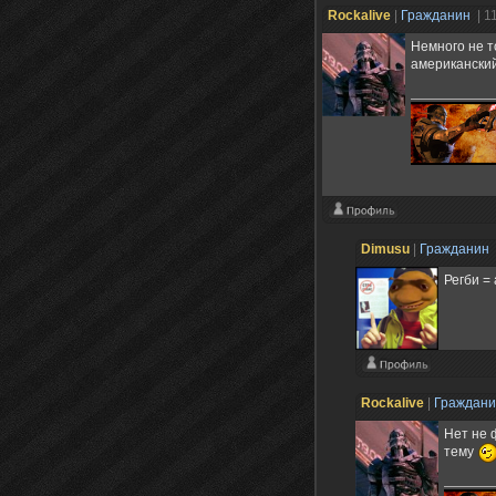
Rockalive
|
Гражданин
| 1
Немного не то
американский
Dimusu
|
Гражданин
Регби =
Rockalive
|
Граждан
Нет не 
тему