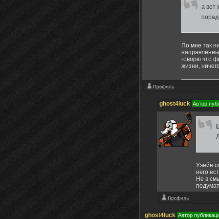
а вот
порад
По мне так н
направленных
говорю что ф
жизни, ничег
ghost4luck
Автор пуб
Уэейн с
него ес
Не в см
подумат
ghost4luck
Автор публикац