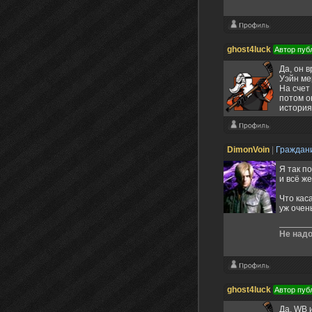
ghost4luck
Автор пуб
Да, он 
Уэйн ме
На счет
потом о
история
DimonVoin
|
Граждан
Я так п
и всё ж
Что кас
уж очен
Не надо
ghost4luck
Автор пуб
Да, WB 