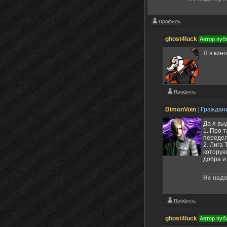
ghost4luck
Автор пуб
Я в кин
DimonVoin
|
Граждан
Да я выд
1. Про 
передел
2. Лига 
которую
добра и
Не надо
ghost4luck
Автор пуб