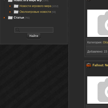
Новости в мире игр
[1265]
Новости игрового мира
[1212]
Околоигровые новости
[53]
Статьи
[761]
Категория:
Об
Добавлено: 15 
Fallout: 