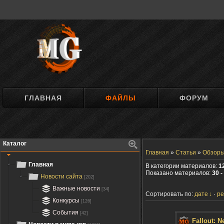
ГЛАВНАЯ
ФАЙЛЫ
ФОРУМ
Каталог
Главная
»
Статьи
»
Обзор
Главная
В категории материалов:
1
Показано материалов:
30 -
Новости сайта
[202]
Важные новости
[34]
Сортировать по:
дате
ре
Конкурсы
[126]
События
[42]
Fallout: 