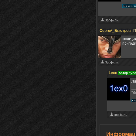
Сергей_Быстров
|
П
Функция
пригоди
Lexo
Автор пуб
Ли
"В
Информац