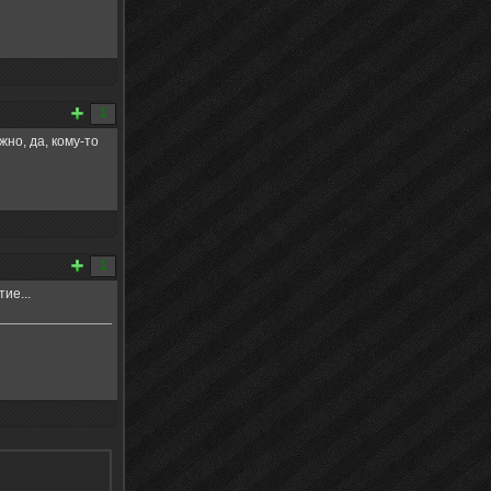
1
но, да, кому-то
1
ие...