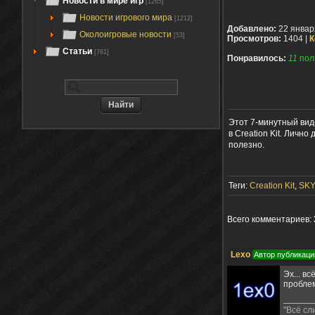
Новости в мире игр
[1265]
Новости игрового мира
[1212]
Добавлено:
22 январ
Околоигровые новости
[53]
Просмотров:
1404 |
К
Статьи
[761]
Понравилось:
11
пол
Этот 7-минутный вид
в Creation Kit. Личн
полезно.
Теги:
Creation Kit
,
SKY
Всего комментариев
:
Lexo
Автор публикаци
Эх... в
проблем
"Всё сл