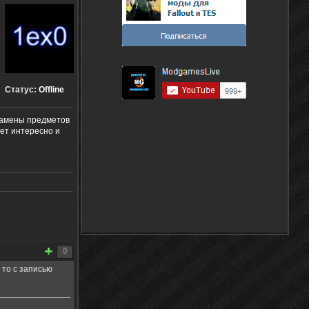
Статус:
Offline
 замены предметов
дет интересно и
0
, то с записью