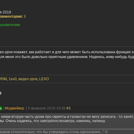
я 2019
омментарии:
3
ьзователям
ео-урок покажет, как работает и для чего может быть использована функция
о для меня это было довольно приятным удивлением. Надеюсь, кому-нибудь бу
RIM
,
1ex0
,
видео-урок
,
LEXO
3
|
Модмейкер
| 5 февраля 2019 19:26
#3
и
сё никак вторую часть урока про скрипты в талантах не могу записать - то занят
ы. Очень надеюсь, что завтра\послезавтра, наконец, запишу.
ишком относительно, что бы утверждать столь однозначно..." ©