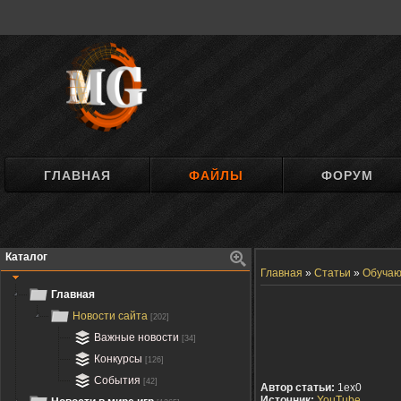
ГЛАВНАЯ
ФАЙЛЫ
ФОРУМ
Каталог
Главная
»
Статьи
»
Обучаю
Главная
Новости сайта
[202]
Важные новости
[34]
Конкурсы
[126]
События
[42]
Автор статьи:
1ex0
Источник:
YouTube