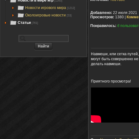
Новости в мире игр
[1265]
Новости игрового мира
[1212]
Добавлено:
22 июля 2021
Околоигровые новости
[53]
Просмотров:
1380 |
Комме
Статьи
[761]
Понравилось:
6
пользоват
Навмеши, или сетка путей
могут быть совершенно не 
делать навмеши.
Приятного просмотра!