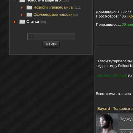
Новости в мире игр
[1265]
Новости игрового мира
[1212]
Добавлено:
13 июля 
Околоигровые новости
[53]
Просмотров:
406 |
Ко
Статьи
[761]
Понравилось:
29
пол
В этом туториале вы
видео в игру Fallout 
Cкачать туториал
9.7
Всего комментариев
:
Bayard
|
Пользоват
Подход
Про Ска