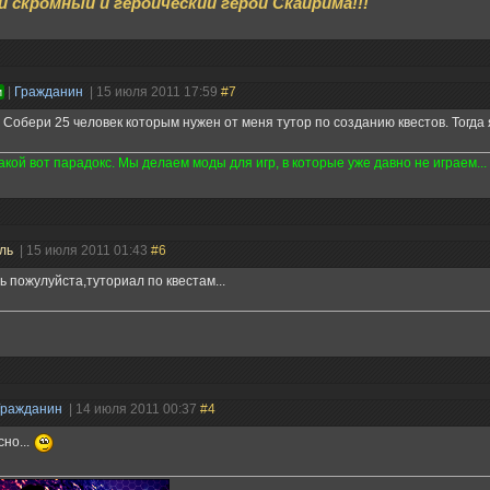
 скромный и героический герой Скайрима!!!
|
Гражданин
| 15 июля 2011 17:59
#7
и
, Собери 25 человек которым нужен от меня тутор по созданию квестов. Тогда 
 такой вот парадокс. Мы делаем моды для игр, в которые уже давно не играем...
ель
| 15 июля 2011 01:43
#6
ь пожулуйста,туториал по квестам...
Гражданин
| 14 июля 2011 00:37
#4
но...