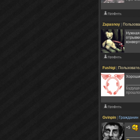
Zapasnoy
|
Пользов
Нужная 
отрывки
конверт
Fushigi
|
Пользовате
Хороший
Будущее
прошлом
Gvinpin
|
Гражданин
+5