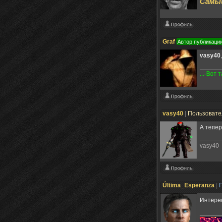
Самый
Graf
Автор публикаци
vasy40
...-Вот
vasy40
|
Пользоват
А тепер
vasy40
Última_Esperanza
|
Интерес