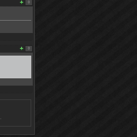
0
0
я
.