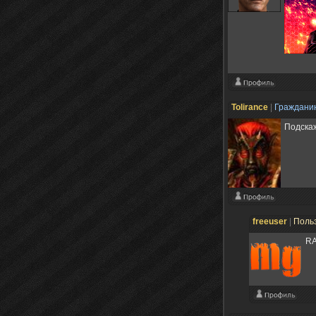
Tolirance
|
Граждани
Подскаж
freeuser
|
Поль
RA