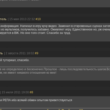
атель
| 15 мая 2013 22:32
#10
информация. Напихал в игру кучу видео. Заменил в откровенных сценах зат
 из мультиков, получилось забавно. Оживляет игру. Единственное но, уж очен
ируется в BIK. Но оно того стоит. Спасибо за труд.
ль
| 2 августа 2011 18:02
#9
 туториал, спасибо.
 не определено и бесконечно.Прошлое - лишь последовательность шагов.Всё
, не имеет никакого отношения ко мне!
| 15 июля 2011 19:00
#8
и РЕПА ибо всякий обмен опытом приветствуеться