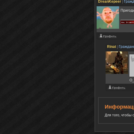
DreanKepeer
|
Граж
Пригоди
Rinat
|
Гражда
O
Информац
Для того, чтобы