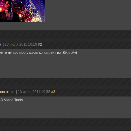
н
| 13 июля 2011 10:19
#2
ите лучше прогу какая конвертит из .Bik в .Avi
зователь
| 13 июля 2011 10:55
#3
D Video Tools