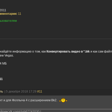
2011
мментарии:
11
ьзователям
 найдёте информацию о том, как
Конвертировать видео в *.bik
и как сам файл 
New Vegas.
4 МБ
11
ель
| 5 декабря 2018 17:29
#11
ит и для Фоллыча 4 с расширением Bk2.
йрим VK.com/club67742030 !