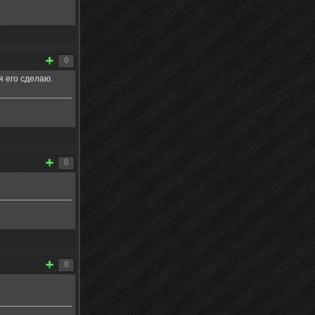
0
я его сделаю.
0
0