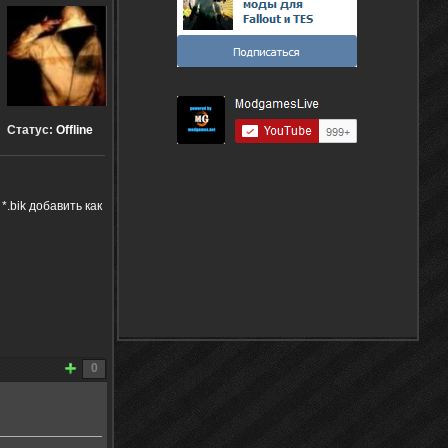
Статус:
Offline
*.bik добавить как
0