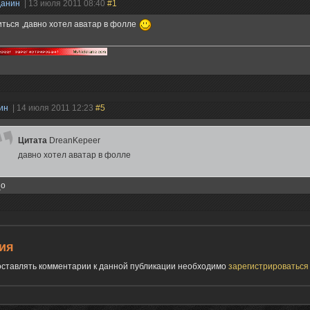
данин
| 13 июля 2011 08:40
#1
ться ,давно хотел аватар в фолле
нин
| 14 июля 2011 12:23
#5
Цитата
DreanKepeer
давно хотел аватар в фолле
_o
ия
 оставлять комментарии к данной публикации необходимо
зарегистрироватьс