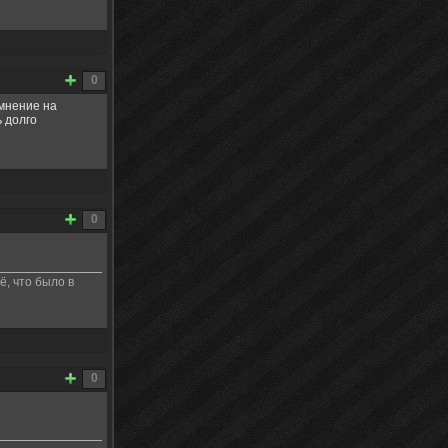
0
емнение на
ь долго
0
, что было в
0