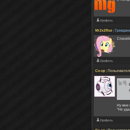
Mr2x2Rus
|
Граждан
Спасиб
Co-op
|
Пользовател
Ну мне 
"Не уда