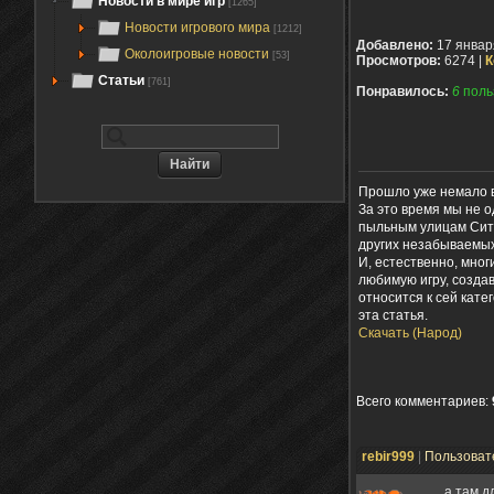
Новости в мире игр
[1265]
Новости игрового мира
[1212]
Добавлено:
17 январ
Околоигровые новости
[53]
Просмотров:
6274 |
К
Статьи
[761]
Понравилось:
6
поль
Прошло уже немало в
За это время мы не 
пыльным улицам Сити
других незабываемых
И, естественно, мног
любимую игру, создав
относится к сей кате
эта статья.
Скачать (Народ)
Всего комментариев
:
rebir999
|
Пользоват
а там д