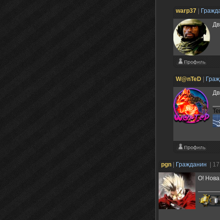
warp37
|
Гражд
Дв
W@nTeD
|
Гра
Дв
Те
pgn
|
Гражданин
| 1
О! Нова