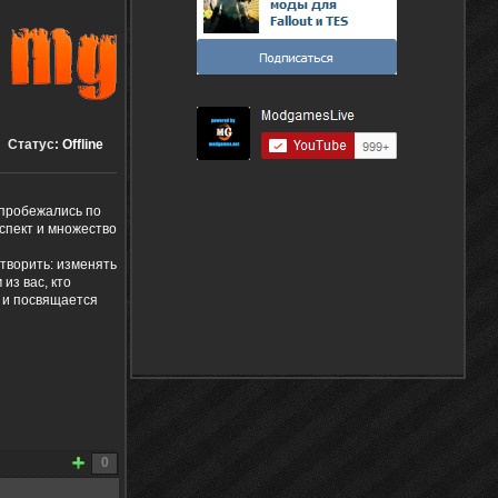
Статус:
Offline
 пробежались по
спект и множество
 творить: изменять
из вас, кто
2 и посвящается
0