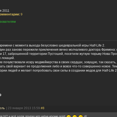
я 2011
омментарии:
9
зователям
ремени с момента выхода безусловно шедевральной игры Half-Life 2.
один раз заново пережили приключения вечно молчаливого доктора Фримена:
 17, заброшенной территории Пустошей, посетили жуткую тюрьму Нова Про
 локаций.
ие почувствовали искру модмейкерства в своих сердцах, зовущую, так сказать,
ать свой вариант ее продолжения либо и вовсе что-то совершенно новое. Тем 
гории людей и желает попробовать свои силы в создании модов для Half-Life 
9
ель
| 23 января 2013 15:59
#8
ля hl2 и всё адля других игр velve кроме gold
d(