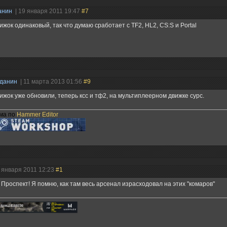
анин
| 19 января 2011 19:47
#7
ижок одинаковый, так что думаю сработает с TF2, HL2, CS:S и Portal
жданин
| 11 марта 2013 01:56
#9
ижок уже обновили, теперь ксс и тф2, на мультиплеерном движке сурс.
ма по
Hammer Editor
7 января 2011 12:23
#1
 Проспект! Я помню, как там весь арсенал израсходовал на этих "комаров"