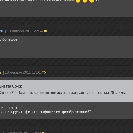
ин
| 18 января 2011 22:54
#6
о большое!
ь
| 18 января 2011 17:01
#5
Цитата
Co-op
Как нет??? Там есть картинки они должны загрузиться в течении 20 секунд
пишет что:
лось загрузить фильтр графических преобразований"