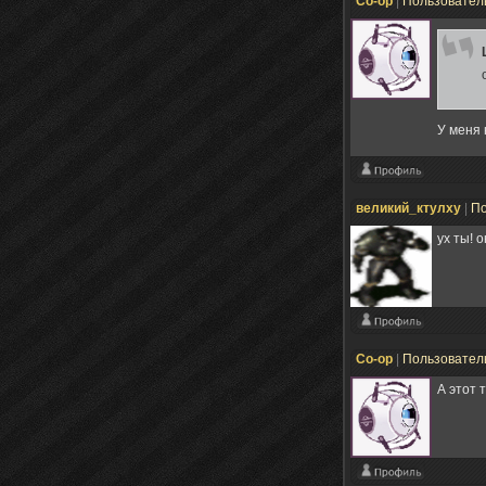
Co-op
|
Пользовател
У меня 
великий_ктулху
|
По
ух ты! 
Co-op
|
Пользовател
А этот 