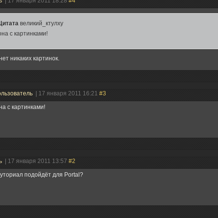
ь
| 17 января 2011 18:28
#4
Цитата
великий_ктулху
она с картинками!
нет никаких картинок.
льзователь
| 17 января 2011 16:21
#3
она с картинками!
ь
| 17 января 2011 13:57
#2
туториал подойдёт для Portal?