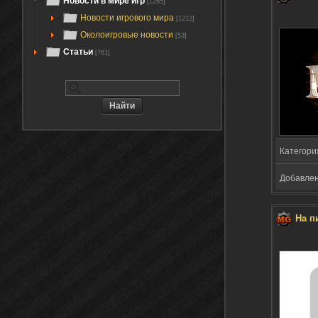
Новости в мире игр
[1265]
Новости игрового мира
[1212]
Околоигровые новости
[53]
Статьи
[761]
Категори
Добавлено
На п