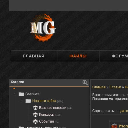
ГЛАВНАЯ
ФАЙЛЫ
ФОРУ
Каталог
Главная
»
Статьи
»
Н
Главная
В категории материа
Показано материало
Новости сайта
[202]
Важные новости
[34]
Сортировать по:
дате
Конкурсы
[126]
События
[42]
Итог