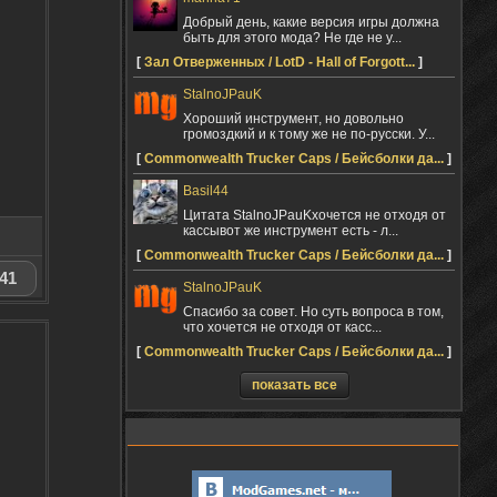
Добрый день, какие версия игры должна
быть для этого мода? Не где не у...
[
Зал Отверженных / LotD - Hall of Forgott...
]
StalnoJPauK
Хороший инструмент, но довольно
громоздкий и к тому же не по-русски. У...
[
Commonwealth Trucker Caps / Бейсболки да...
]
Basil44
Цитата StalnoJPauKхочется не отходя от
кассывот же инструмент есть - л...
[
Commonwealth Trucker Caps / Бейсболки да...
]
41
StalnoJPauK
Спасибо за совет. Но суть вопроса в том,
что хочется не отходя от касс...
[
Commonwealth Trucker Caps / Бейсболки да...
]
показать все