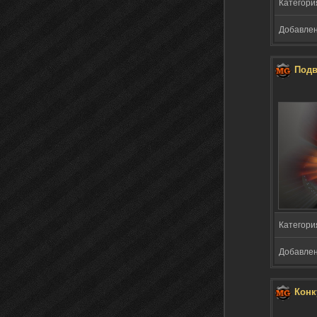
Категори
Добавлено
Подв
Категори
Добавлено
Конк