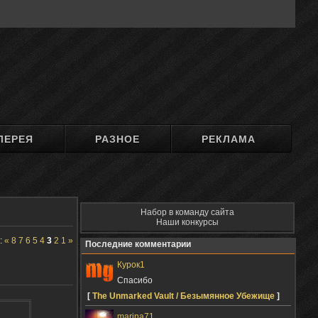
ЛЕРЕЯ
РАЗНОЕ
РЕКЛАМА
Набор в команду сайта
Наши конкурсы
:
«
8
7
6
5
4
3
2
1
»
Последние комментарии
Курок1
Спасибо
[
The Unmarked Vault / Безымянное Убежище
]
marina71