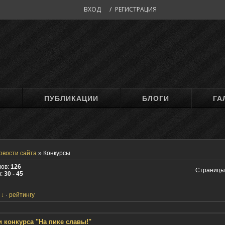
ВХОД
/
РЕГИСТРАЦИЯ
М
ПУБЛИКАЦИИ
БЛОГИ
ГА
овости сайта
»
Конкурсы
лов:
126
Страницы
в:
30 - 45
рейтингу
и конкурса "На пике славы!"