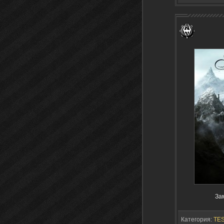
За
Категория:
TES