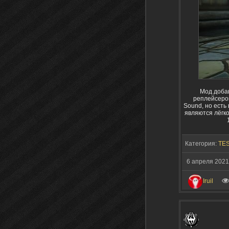
Мод добав
реплейсеров
Sound, но есть
являются лёгко
Категория:
TES
6 апреля 202
Iruil