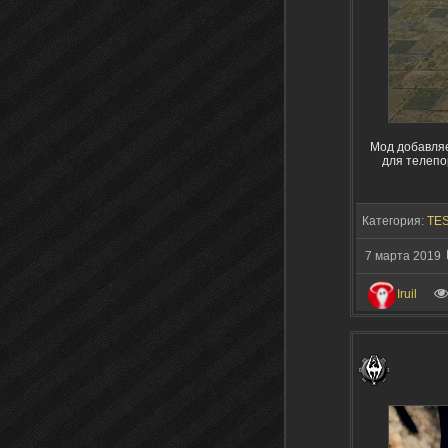
Мод добавляе
для телепо
Категория:
TES
7 марта 2019
Iruil