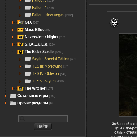
Fallout 3
[1034]
Fallout 4
[2264]
Fallout: New Vegas
[2884]
GTA
[267]
Mass Effect
[52]
Neverwinter Nights
[232]
S.T.A.L.K.E.R.
[220]
The Elder Scrolls
[5600]
Skyrim Special Edition
[631]
TES III: Morrowind
[34]
TES IV: Oblivion
[549]
TES V: Skyrim
[4386]
The Witcher
[177]
Остальные игры
[357]
Прочие разделы
[167]
Забавный квес
Ещё и с добро
самых стран
кроме одной ф