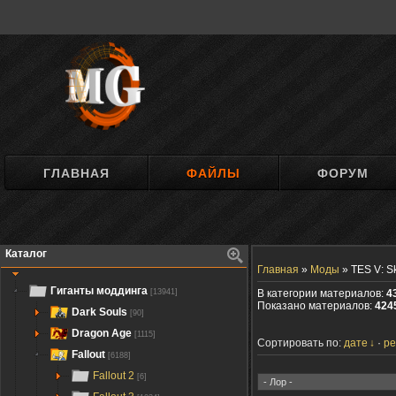
ГЛАВНАЯ
ФАЙЛЫ
ФОРУМ
Каталог
Главная
»
Моды
»
TES V: S
Гиганты моддинга
[13941]
В категории материалов:
4
Показано материалов:
4245
Dark Souls
[90]
Dragon Age
[1115]
Сортировать по:
дате
ре
Fallout
[6188]
Fallout 2
[6]