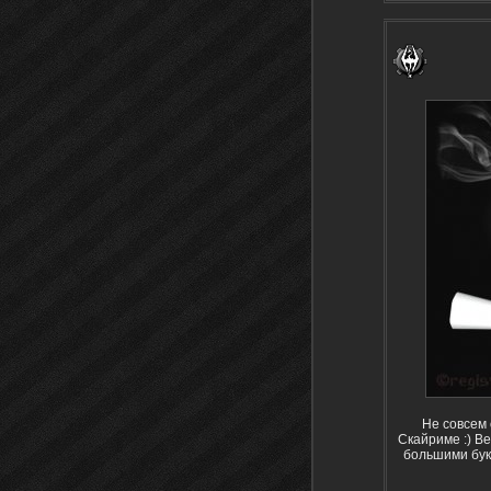
Не совсем 
Скайриме :) В
большими бук