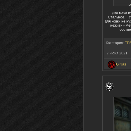
Два меча из 
Стальное. Ур
для ковки не н
нежити;- Ме
соотве
Категория:
TES
7 июня 2021
Giltias