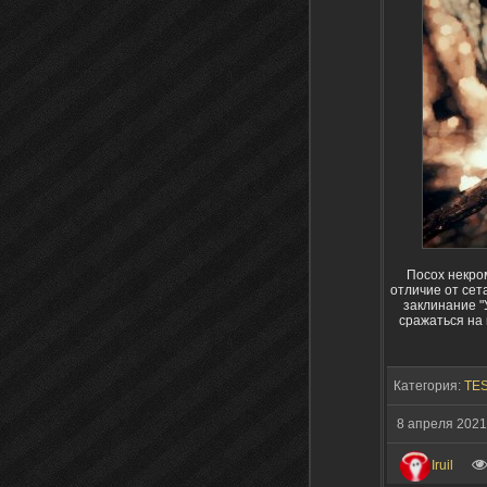
Посох некром
отличие от сет
заклинание "
сражаться на 
Категория:
TES
8 апреля 2021
Iruil