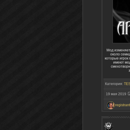
Мод изменяет 
около семид
которые игрок 
имеют мод
смехотворн
Категория:
TES
19 мая 2019
registrant