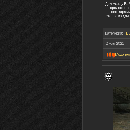
Дом между Вай
проложены.
пентаграмм
стеллажа для 
Категория:
TES
2 мая 2021
Mezeno