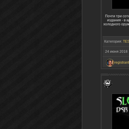
Почти три сот
издания - в 
холодного оруж
Категория:
TES
24 июня 201
registrant