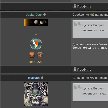
JupiterJour
Сообщение №
6
написано:
Цитата
Bulbyan
перенести из карт
_
Для действий чуть более 
более чем одна утилита.
1063
223
Bulbyan
Сообщение №
7
написано:
Цитата
Bulbyan
перенести из карт