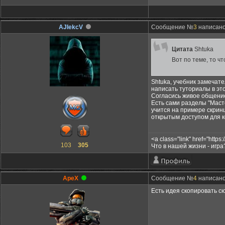
AJIekcV
Сообщение №
3
написано:
Цитата
Shtuka
Вот по теме, то чт
Shtuka, учебник замечате
написать туториалы в эт
Согласись живое общение 
Есть сами разделы "Маст
учится на примере скринш
открытым доступом для к
<a class="link" href="https
103
305
Что в нашей жизни - игра
ApeX
Сообщение №
4
написано:
Есть идея скопировать с