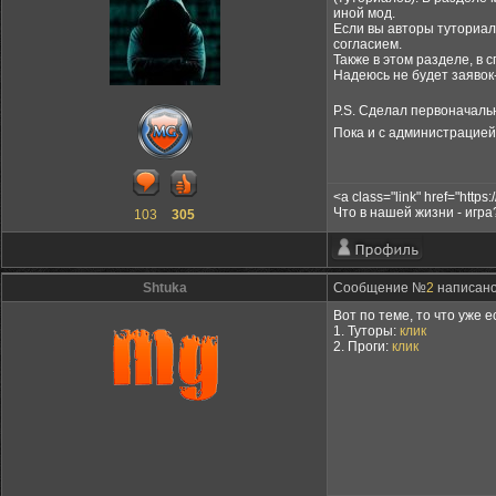
иной мод.
Если вы авторы туториал
согласием.
Также в этом разделе, в
Надеюсь не будет заявок
P.S. Сделал первонача
Пока и с администрацией
<a class="link" href="https
Что в нашей жизни - игра
103
305
Shtuka
Сообщение №
2
написано:
Вот по теме, то что уже ес
1. Туторы:
клик
2. Проги:
клик