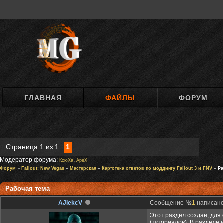
ГЛАВНАЯ
ФАЙЛЫ
ФОРУМ
Страница
1
из
1
1
Модератор форума:
,
КсюXa
ApeX
Форум
»
Fallout: New Vegas
»
Мастерская
»
Картотека ответов по моддингу Fallout 3 и FNV
» Ра
Рабочая тема
AJIekcV
Сообщение №
1
написано:
Этот раздел создан, для
(туториалов). В разделе 