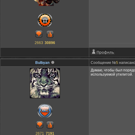
2663
30896
Bulbyan
Сообщение №
5
написано:
Думаю, чтобы был порядок
используемой утилитой.
2671
7191