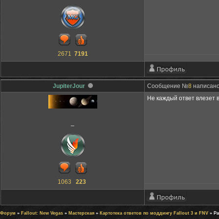
2671
7191
JupiterJour
Сообщение №
8
написано:
Не каждый ответ влезет в
_
1063
223
Форум
»
Fallout: New Vegas
»
Мастерская
»
Картотека ответов по моддингу Fallout 3 и FNV
» Ра