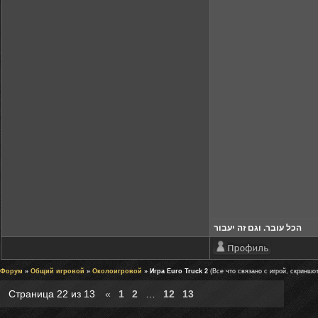
הכל עובר. וגם זה יעבור
Форум
»
Общий игровой
»
Околоигровой
» Игра Euro Truck 2
(Все что связано с игрой, скриншо
Страница
22
из
13
«
1
2
…
12
13