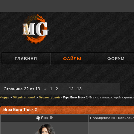
ГЛАВНАЯ
ФАЙЛЫ
ФОРУМ
Страница
22
из
13
«
1
2
…
12
13
Форум
»
Общий игровой
»
Околоигровой
» Игра Euro Truck 2
(Все что связано с игрой, скриншо
Игра Euro Truck 2
Яна
Сообщение №
1
написано: