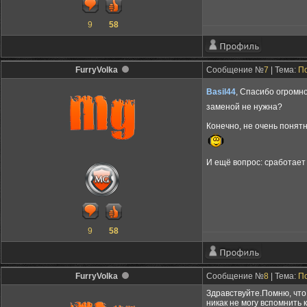
9
58
FurryVolka
Сообщение №
7
| Тема:
По
Basil44
, Спасибо огромн
заменой не нужна?
Конечно, не очень понятн
И ещё вопрос: сработает 
9
58
FurryVolka
Сообщение №
8
| Тема:
По
Здравствуйте.Помню, что 
никак не могу вспомнить к