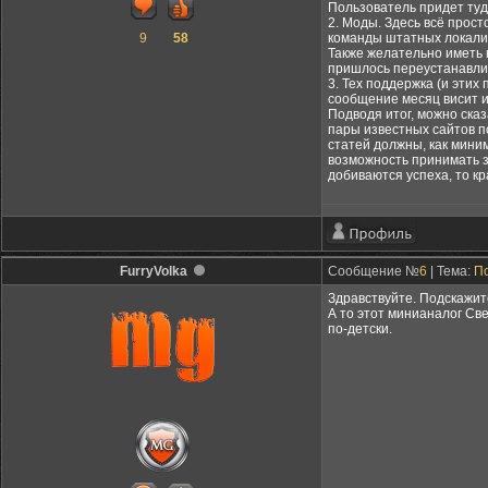
Пользователь придет туда
2. Моды. Здесь всё прос
9
58
команды штатных локализ
Также желательно иметь к
пришлось переустанавлив
3. Тех поддержка (и этих
сообщение месяц висит и 
Подводя итог, можно сказ
пары известных сайтов по
статей должны, как мини
возможность принимать за
добиваются успеха, то к
FurryVolka
Сообщение №
6
| Тема:
По
Здравствуйте. Подскажит
А то этот минианалог Св
по-детски.