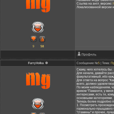
Название мода: Battlehor
Ссылка на англ. версию:
Локализованной версии н
9
58
FurryVolka
Сообщение №
5
| Тема:
П
Скажу, чего хотелось бы.
Для начала, давайте рас
факультативный, ибо кажд
Для ответа на вопрос "Ка
всего, должно удовлетвор
По моим наблюдениям, ча
криком "Памагити, у миня
интересами, есть те, ком
основными категориями.
Теперь более подробно п
1. Посмотреть прохождени
гормонально-прыщавого бу
"стамины" и прочее, луч