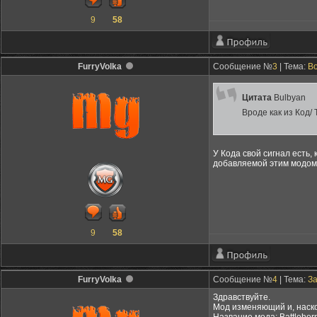
9
58
FurryVolka
Сообщение №
3
| Тема:
Во
Цитата
Bulbyan
Вроде как из Код/
У Кода свой сигнал есть,
добавляемой этим модом
9
58
FurryVolka
Сообщение №
4
| Тема:
За
Здравствуйте.
Мод изменяющий и, наско