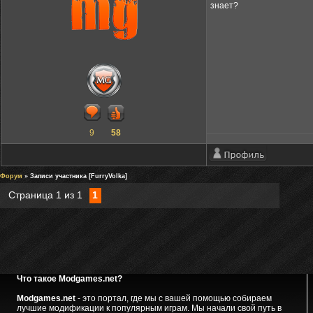
знает?
9
58
Форум
» Записи участника [FurryVolka]
Страница
1
из
1
1
Что такое Modgames.net?
Modgames.net
- это портал, где мы с вашей помощью собираем
лучшие модификации к популярным играм. Мы начали свой путь в