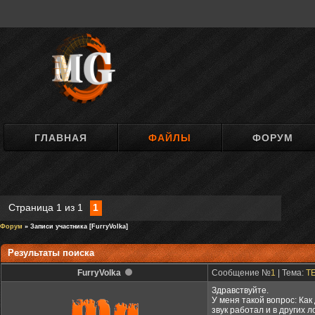
ГЛАВНАЯ
ФАЙЛЫ
ФОРУМ
Страница
1
из
1
1
Форум
» Записи участника [FurryVolka]
Результаты поиска
FurryVolka
Сообщение №
1
| Тема:
TE
Здравствуйте.
У меня такой вопрос: Как
звук работал и в других 