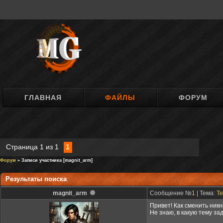
ГЛАВНАЯ
ФАЙЛЫ
ФОРУМ
Страница
1
из
1
1
Форум
» Записи участника [magnit_arm]
Результаты поиска
magnit_arm
Сообщение №
1
| Тема:
Те
Привет! Как сменить ник
Не знаю, в какую тему зад