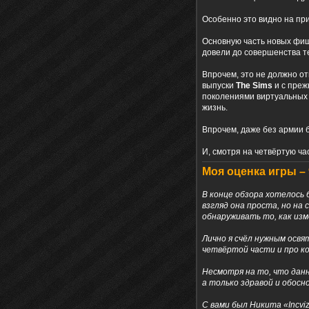
Особенно это видно на при
Основную часть новых фи
довели до совершенства т
Впрочем, это не должно о
выпуски
The Sims
и с преж
поколениями виртуальных г
жизнь.
Впрочем, даже без армии 
И, смотря на четвёртую ча
Моя оценка игры –
В конце обзора хотелось 
взгляд она проста, но на 
обнаруживать то, как из
Лично я счёл нужным осв
четвёртой части и про ко
Несмотря на то, что данн
а только здравой и обосн
С вами был Никита «Incvi