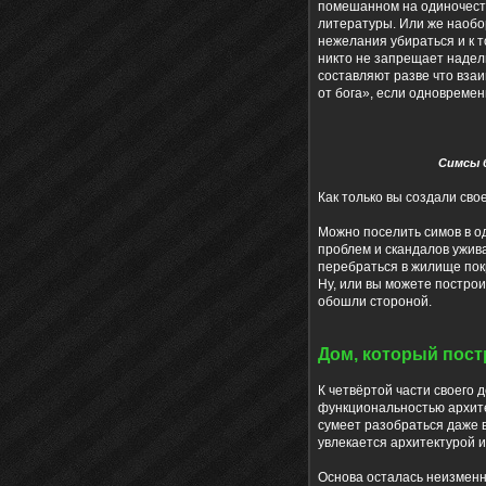
помешанном на одиночеств
литературы. Или же наобо
нежелания убираться и к т
никто не запрещает надел
составляют разве что вза
от бога», если одновремен
Симсы 
Как только вы создали сво
Можно поселить симов в од
проблем и скандалов ужива
перебраться в жилище пок
Ну, или вы можете построи
обошли стороной.
Дом, который пост
К четвёртой части своего 
функциональностью архите
сумеет разобраться даже 
увлекается архитектурой и
Основа осталась неизменно