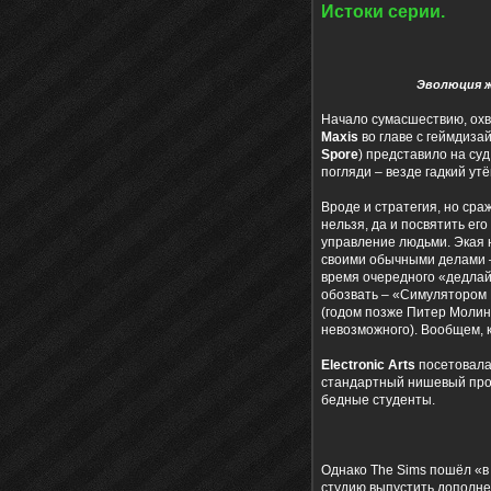
Истоки серии.
Эволюция ж
Начало сумасшествию, охв
Maxis
во главе с геймдиз
Spore
) представило на суд
погляди – везде гадкий утё
Вроде и стратегия, но сра
нельзя, да и посвятить ег
управление людьми. Экая н
своими обычными делами – 
время очередного «дедлайн
обозвать – «Симулятором Б
(годом позже Питер Молин
невозможного). Вообщем, к
Electronic Arts
посетовала 
стандартный нишевый прод
бедные студенты.
Однако The Sims пошёл «в 
студию выпустить дополне