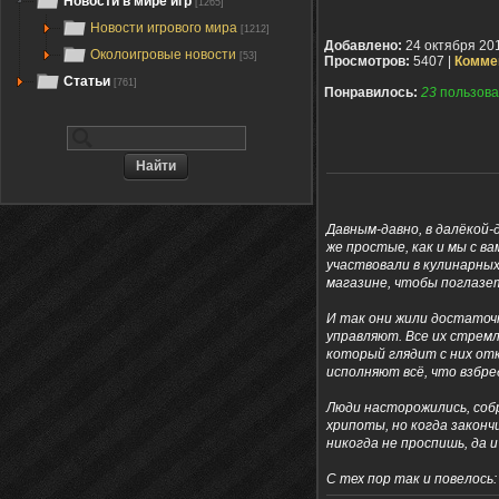
Новости в мире игр
[1265]
Новости игрового мира
[1212]
Добавлено:
24 октября 20
Околоигровые новости
[53]
Просмотров:
5407 |
Комме
Статьи
[761]
Понравилось:
23
пользова
Давным-давно, в далёкой-
же простые, как и мы с в
участвовали в кулинарны
магазине, чтобы поглазе
И так они жили достаточн
управляют. Все их стремл
который глядит с них отк
исполняют всё, что взбред
Люди насторожились, собр
хрипоты, но когда законч
никогда не проспишь, да и
С тех пор так и повелось: 