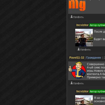
Incvizitor
Автор публи
После д
Будет в
Pavel11-32
|
Гражданин
| 
Совершенно н
4-ый симс по
игры.Нового 
контента.А б
Примерно так
Incvizitor
Автор публи
Я не спо
основно