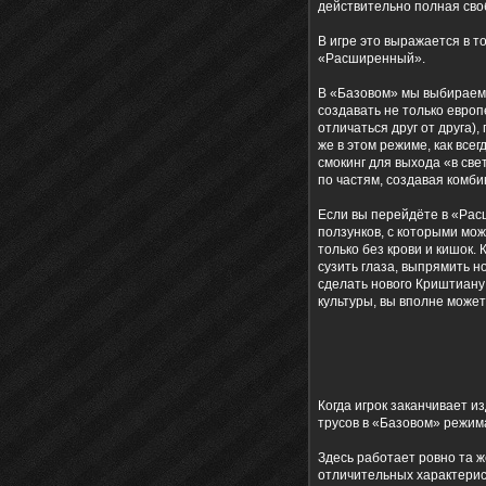
действительно полная своб
В игре это выражается в т
«Расширенный».
В «Базовом» мы выбираем 
создавать не только европ
отличаться друг от друга),
же в этом режиме, как все
смокинг для выхода «в све
по частям, создавая комби
Если вы перейдёте в «Рас
ползунков, с которыми мож
только без крови и кишок.
сузить глаза, выпрямить н
сделать нового Криштиану
культуры, вы вполне може
Когда игрок заканчивает 
трусов в «Базовом» режима
Здесь работает ровно та ж
отличительных характерис