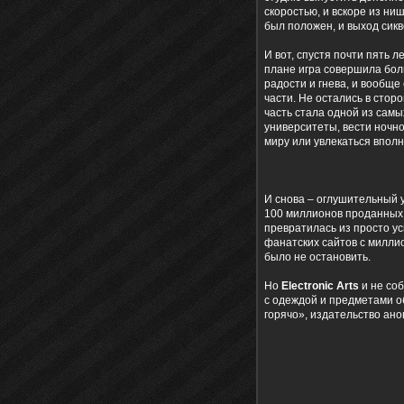
скоростью, и вскоре из н
был положен, и выход сик
И вот, спустя почти пять 
плане игра совершила бол
радости и гнева, и вообщ
части. Не остались в стор
часть стала одной из самы
университеты, вести ночно
миру или увлекаться впол
И снова – оглушительный 
100 миллионов проданных 
превратилась из просто у
фанатских сайтов с милли
было не остановить.
Но
Electronic Arts
и не соб
с одеждой и предметами об
горячо», издательство ан