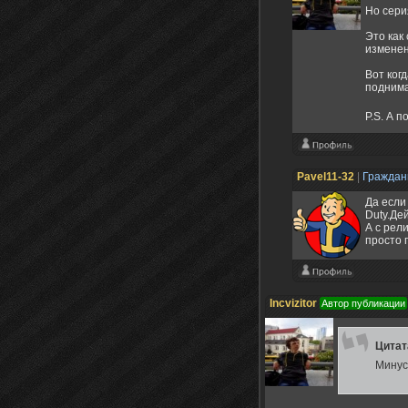
Но сери
Это как 
изменен
Вот ког
поднима
P.S. А 
Pavel11-32
|
Гражда
Да если
Duty.Де
А с рел
просто 
Incvizitor
Автор публикации
Цита
Минус