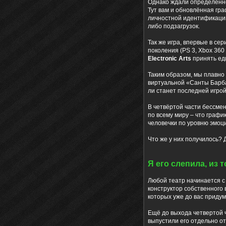
Однако ждали определённо 
Тут вам и обновлённая гра
личностной идентификации
либо подзагрузок.
Так же игра, впервые в се
поколения (PS 3, Xbox 360
Electronic Arts
принять еди
Таким образом, мы плавно 
виртуальной «Санты Барбар
ли станет последней игрой
В четвёртой части бессмен
по всему миру – что графи
человечки по уровню эмоц
Что же у них получилось?
Я его слепила, из т
Любой театр начинается с 
конструктор собственного 
которых уже до вас придум
Ещё до выхода четвертой 
выпустили его отдельно от