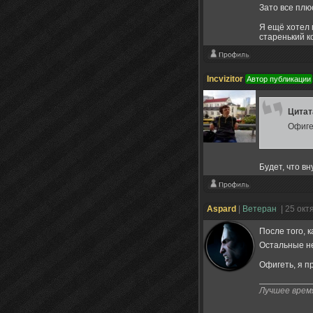
Зато все плю
Я ещё хотел 
старенький к
Incvizitor
Автор публикации
Цита
Офиге
Будет, что вн
Aspard
|
Ветеран
| 25 окт
После того, 
Остальные не
Офигеть, я п
Лучшее время