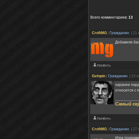
Всего комментариев
:
13
CroftMG
|
Гражданин
| 21
Добавили бас
Gvinpin
|
Гражданин
| 15 
заранее пард
относится с
Самый скр
CroftMG
|
Гражданин
| 27
Игра понрави