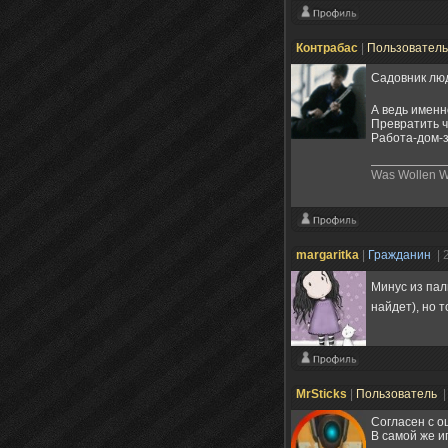
Контрабас
|
Пользовател
Садовник лю
А ведь именн
Превратить ч
Работа-дом-з
Was Wollen Wi
margaritka
|
Гражданин
| 
Минус из па
найдет), но т
MrSticks
|
Пользователь
|
Согласен с о
В самой же и