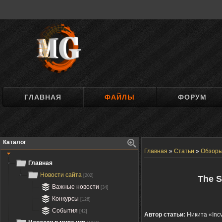
ГЛАВНАЯ
ФАЙЛЫ
ФОРУМ
Каталог
Главная
»
Статьи
»
Обзор
Главная
Новости сайта
[202]
The S
Важные новости
[34]
Конкурсы
[126]
События
[42]
Автор статьи:
Никита «Inc