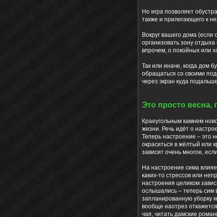
Но игра позволяет обустр
также и прилегающего к н
Вокруг вашего дома (если 
организовать зону отдыха 
впрочем, о покойных или х
Так или иначе, когда дом б
обращаться со своими под
через экран куда подальше
Это просто весна,
Краеугольным камнем новой
жизни. Речь идёт о настро
Теперь настроение – это н
окраситься в жёлтый или к
зависит очень многое, если
На настроение сима влияет
каких-то стрессов или неп
настроения целиком зависи
ослышались – теперь сим в
запланированную уборку к
вообще наотрез откажется
чая, читать дамские роман