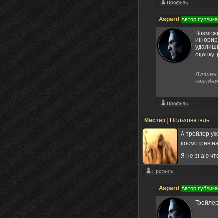
Aspard
Автор публика
Возможн
игнорир
удалишь
оценку
Лучшее 
сегодня
Мистер
|
Пользователь
| 
А трейлер уж
посмотрев на
Я не знаю чт
Aspard
Автор публика
Трейлер