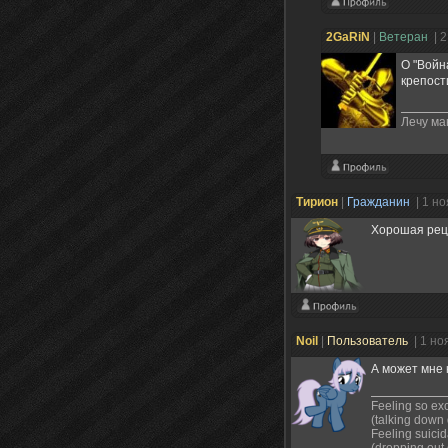
2GaRiN
|
Ветеран
| 
О "Войн
крепост
Лечу ма
Тирион
|
Гражданин
| 1 н
Хорошая реце
Noil
|
Пользователь
| 1 но
А может мне 
Feeling so exci
(talking down
Feeling suicid