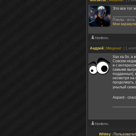
Mordecai
|
Меценат
| 1 н
Это все тот 
Пчелы - есть
Мои каракули
Андрей
|
Меценат
| 1 ноя
Хах ха 0о, а 
Совсем недав
и с интересом
самыми выгре
подданных), 
несмотря на 
продолжать, и
унылый сюжет
Aspard - спа
Whitey
|
Пользовате