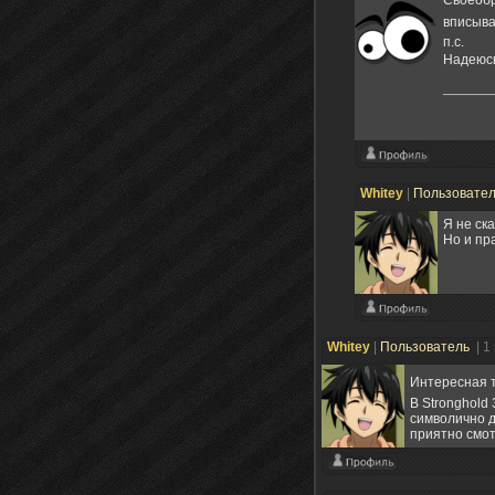
Своеобр
вписыв
п.с.
Надеюсь
Whitey
|
Пользовате
Я не ск
Но и пр
Whitey
|
Пользователь
| 1
Интересная т
В Stronghold
символично д
приятно смот