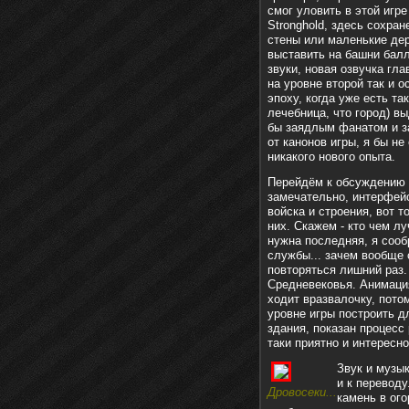
смог уловить в этой игр
Stronghold
, здесь сохран
стены или маленькие де
выставить на башни балл
звуки, новая озвучка гла
на уровне второй так и о
эпоху, когда уже есть та
лечебница, что город) вы
бы заядлым фанатом и 
от канонов игры, я бы не
никакого нового опыта.
Перейдём к обсуждению а
замечательно, интерфейс
войска и строения, вот 
них. Скажем - кто чем лу
нужна последняя, я сооб
службы... зачем вообще 
повторяться лишний раз.
Средневековья. Анимация 
ходит вразвалочку, пото
уровне игры построить д
здания, показан процесс 
таки приятно и интересно
Звук и музык
и к переводу
Дровосеки...
камень в ого