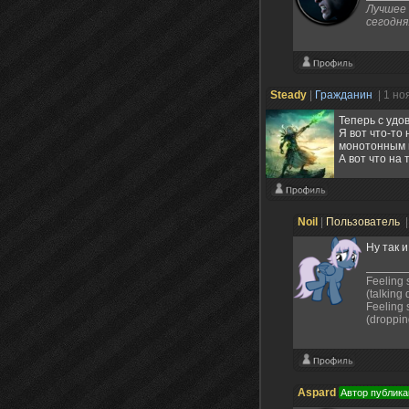
Лучшее 
сегодня
Steady
|
Гражданин
| 1 но
Теперь с удо
Я вот что-то
монотонным 
А вот что на
Noil
|
Пользователь
|
Ну так 
Feeling s
(talking
Feeling 
(droppin
Aspard
Автор публика