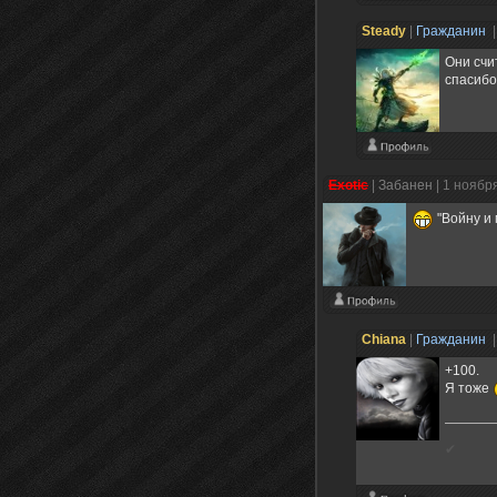
Steady
|
Гражданин
|
Они счи
спасибо
Exotic
|
Забанен
| 1 ноябр
"Войну и 
Chiana
|
Гражданин
|
+100.
Я тоже
✔