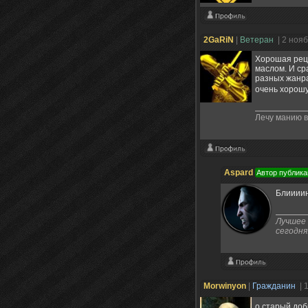
2GaRiN
|
Ветеран
| 2 ноя
Хорошая реце
маслом. И ср
разных жанра
очень хорошу
Лечу манию 
Aspard
Автор публика
Блиииин
Лучшее 
сегодня
Morwinyon
|
Гражданин
| 
о старый доб