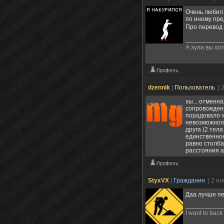
Очень любил 
по иному пре
Про перевод 
А хули вы хо
dzennik
|
Пользователь
| 
хы... отменн
сопровождени
порадовало ч
невозможного
друга (2 тела
единственное
равно столба
расстояния а
StyxVX
|
Гражданин
| 2 н
Даа лучше пер
I want to bac