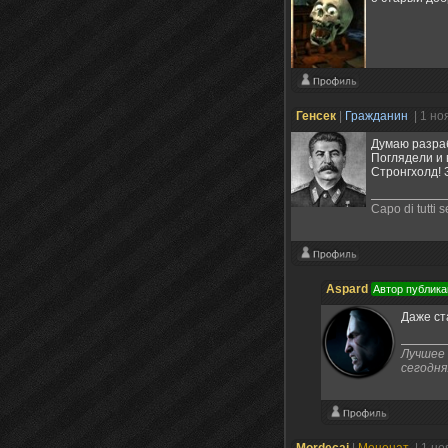
Генсек
|
Гражданин
| 1 но
Думаю разраб
Поглядели и в
Стронгхолд! З
Capo di tutti s
Aspard
Автор публика
Даже ст
Лучшее 
сегодня