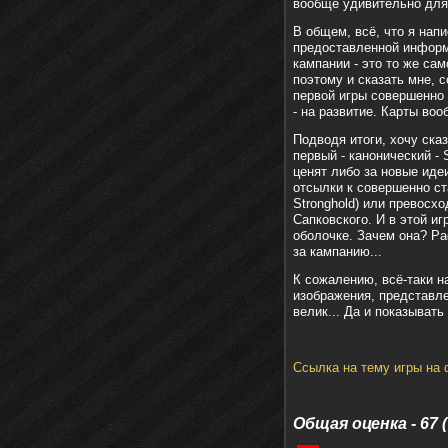
вообще удивительно для
В общем, всё, что я нап
предоставленной информ
кампании - это то же сам
поэтому и сказать мне, с
первой игры совершенно н
- на развитие. Карты воо
Подводя итоги, хочу ска
первый - канонический -
ценят либо за новые иде
отсылки к совершенно ст
Stronghold
) или превосх
Сапковского. И в этой иг
оболочке. Зачем она? Р
за кампанию...
К сожалению, всё-таки н
изображения, представле
велик... Да и показыват
Ccылка на тему игры на
Общая оценка - 67