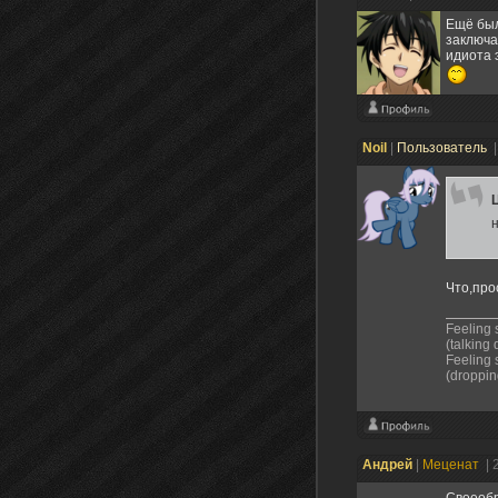
Ещё был
заключа
идиота 
Noil
|
Пользователь
|
Что,пр
Feeling s
(talking
Feeling 
(droppin
Андрей
|
Меценат
| 