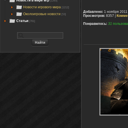
Новости в мире игр
[1265]
Новости игрового мира
[1212]
Добавлено:
1 ноября 2011
Околоигровые новости
[53]
Просмотров:
8357 |
Комме
Статьи
[761]
Понравилось:
31
пользова