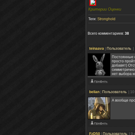
Критерии Оценки
Теги:
Stronghold
Всего комментариев
:
38
teinaava
|
Пользователь
|
Постоянные о
просто пройт
добавят) Отс
симметрично.
нет выбора к
belian
|
Пользователь
| 10
А вообще про
FzD50
|
Пользователь
| 9