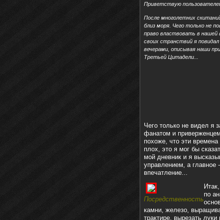
Приветствую пользователе
После многолетних скитаний
близ моря. Чего только не п
право властвовать в нашей в
своих странствий я повидал
вечерами, описывая наши при
Третьей Цитадели...
Чего только не видел я 
фанатом и приверженцем
похоже, что эти времена 
плох, это я мог бы сказа
мой дневник и я высказы
управлением, а главное 
впечатление...
Итак,
по а
Посредственность
осно
камни, железо, выращива
трактире, вырезать луки 