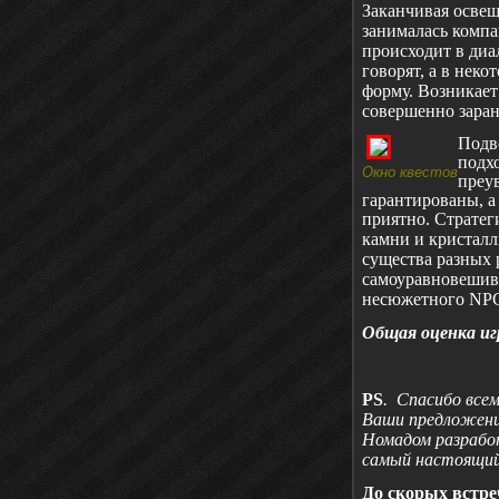
Заканчивая освещ
занималась комп
происходит в диа
говорят, а в нек
форму. Возникает
совершенно заран
Подво
подхо
Окно квестов
преу
гарантированы, а
приятно. Стратеги
камни и кристаллы
существа разных 
самоуравновешива
несюжетного
NP
Общая оценка иг
PS
.
Спасибо всем
Ваши предложения
Номадом разработ
самый настоящий
До скорых встре