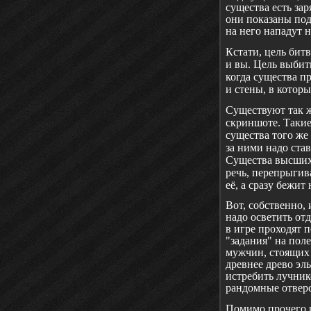
существа есть зар
они показаны под
на него нападут н
Кстати, цель бит
и вы. Цель выбить
когда существа п
и стены, в котор
Существуют так ж
скриншоте. Такие
существа того же
за ними надо ста
Существа высших 
речь, перепрыгива
её, а сразу бежи
Вот, собственно,
надо осветить отд
в игре проходят 
"задания" на поле
мужчин, стоящих 
древнее древо эл
истребить лучник
рандомные отверс
Помимо прочего п