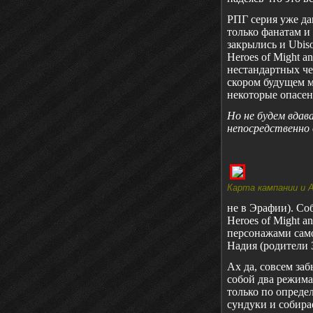
РПГ серия уже да
только фанатам и
закрылись и
Ubis
Heroes
of
Might
a
нестандартных че
скором будущем м
некоторые опасен
Но не будем вдав
непосредственно 
Карта кампании и 
не в Эрафии). Со
Heroes
of
Might
a
персонажами само
Надия (родители З
Ах да, совсем за
собой два режима
только по опреде
сундуки и собира