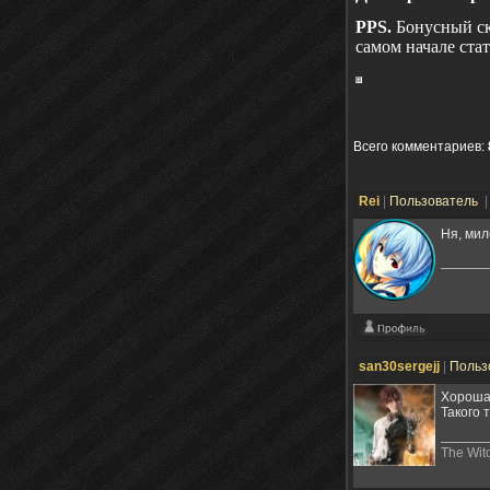
PPS.
Бонусный ск
самом начале стат
Всего комментариев
:
Rei
|
Пользователь
|
Ня, мил
san30sergejj
|
Польз
Хорошая
Такого 
The Witc