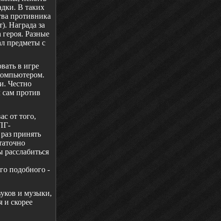
дки. В таких
тва противника
). Награда за
 героя. Разные
ал предметы с
вать в игре
компьютером.
и. Честно
л сам против
ас от того,
ПГ-
 раз принять
таточно
ы расслабиться
го подобного -
вуков и музыки,
я и скорее