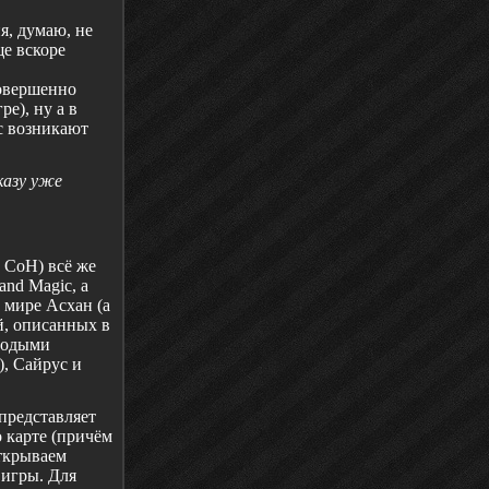
я, думаю, не
е вскоре
совершенно
е), ну а в
с возникают
казу уже
е
CoH
) всё же
and
Magic
, а
в мире Асхан (а
й, описанных в
лодыми
, Сайрус и
 представляет
 карте (причём
открываем
 игры. Для