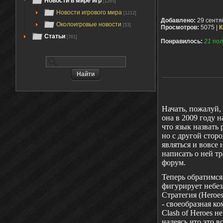
Новости в мире игр
[1265]
Новости игрового мира
[1212]
Добавлено:
29 сентя
Околоигровые новости
[53]
Просмотров:
5075 |
К
Статьи
[761]
Понравилось:
21
пол
Начать, пожалуй, 
она в 2009 году 
что язык назвать 
но с другой сто
являться и вовсе 
написать о ней тр
форум.
Теперь обратимся
фигурирует небез
Стратегия (
Heroe
- своеобразная ко
Clash
of
Heroes
не
надеясь что это в