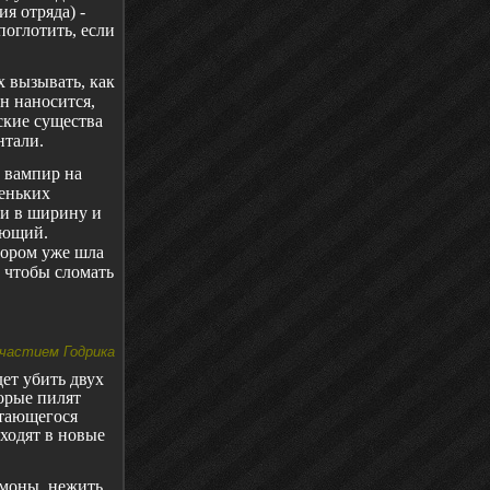
ия отряда) -
поглотить, если
х вызывать, как
он наносится,
ские существа
нтали.
 вампир на
леньких
ки в ширину и
ующий.
тором уже шла
, чтобы сломать
участием Годрика
дет убить двух
орые пилят
ытающегося
ходят в новые
емоны, нежить