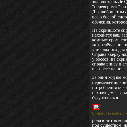
знающих
Puzzle
Q
"перевернуть" на
Для любопытных ж
всё о боевой сист
обучения, которо
На скриншоте спр
находится ваш гер
компьютером, тог
же), зелёная поло
уникального для 
Справа вверху на
у боссов, на скр
справа внизу и сл
вызовете на поле
За один ход вы м
перемещения войс
потребления очко
находящемся в ты
буду ходить я.
Старый знакомый -
рода юнитов коли
под существом, н