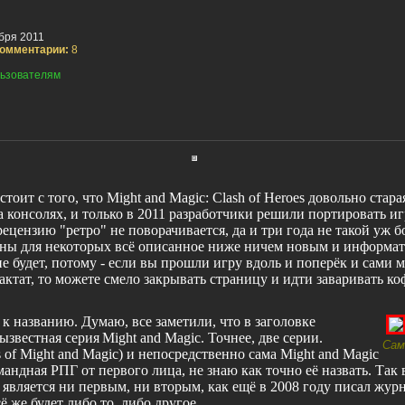
бря 2011
омментарии:
8
ьзователям
стоит с того, что
Might
and
Magic
:
Clash
of
Heroes
довольно стара
на консолях, и только в 2011 разработчики решили портировать и
рецензию "ретро" не поворачивается, да и три года не такой уж 
роны для некоторых всё описанное ниже ничем новым и информ
не будет, потому - если вы прошли игру вдоль и поперёк и сами 
актат, то можете смело закрывать страницу и идти заваривать ко
 к названию. Думаю, все заметили, что в заголовке
ызвестная серия
Might
and
Magic
. Точнее, две серии.
Сам
s
of
Might
and
Magic
) и непосредственно сама
Might
and
Magic
мандная РПГ от первого лица, не знаю как точно её назвать. Так 
 является ни первым, ни вторым, как ещё в 2008 году писал жур
сё же будет либо то, либо другое.