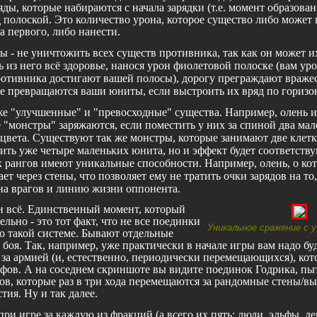
яды, которые набираются с начала зарядки (т.е. момент образован
 полоской. Это количество урона, которое существо либо может 
а первого, либо нанести.
вы - не уничтожить всех существ противника, так как он может и
 из него всё здоровье, нанося урон фиолетовой полоске (вам ур
ротивника достигают вашей полосы), дорогу преграждают враже
ые превращаются ваши юниты, если выстроить их вряд по горизо
е "улучшенные" и "превосходные" существа. Например, олень и
 "монстры" заряжаются, если поместить у них за спиной два ма
 цвета. Существуют так же монстры, которые занимают две клет
вить уже четыре маленьких юнита, но и эффект будет соответств
рангов имеют уникальные способности. Например, олень, о ко
ет через стены, что позволяет ему не тратить очки зарядов на то
т на врагов и линию жизни оппонента.
 и всё. Единственный момент, который
ельно - это тот факт, что не все поединки
Уникальное сражение с 
по такой системе. Бывают отдельные
 боя. Так, например, уже практически в начале игры вам надо бу
за армией (и, естественно, периодически перемещающихся), кот
ьфов. А на соседнем скриншоте вы видите поединок Годрика, п
ов, которые раз в три хода перемещаются за рандомные стены/вы
тия. Ну и так далее.
ри игре за каждую из фракций (а всего их пять: люди, эльфы, д