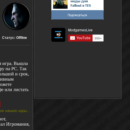
Статус:
Offline
я игра. Вышла
гру на
PC
. Так
большой и срок,
ативным
можете
фе или листать
ое начало игры...
вот,
нал Игромания,