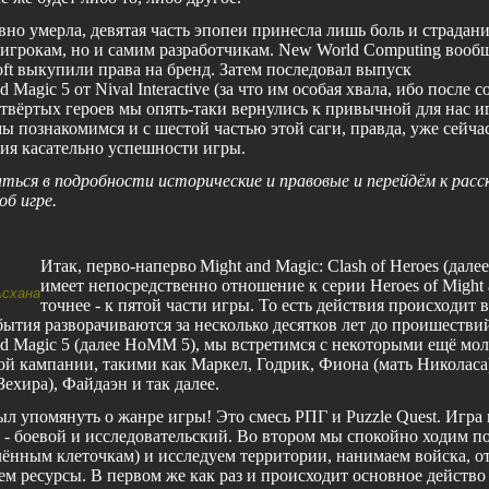
вно умерла, девятая часть эпопеи принесла лишь боль и страдани
 игрокам, но и самим разработчикам.
New
World
Computing
вообщ
oft
выкупили права на бренд. Затем последовал выпуск
nd
Magic
5 от
Nival
Interactive
(за что им особая хвала, ибо после 
твёртых героев мы опять-таки вернулись к привычной для нас игр
ы познакомимся и с шестой частью этой саги, правда, уже сейча
ия касательно успешности игры.
аться в подробности исторические и правовые и перейдём к расс
об игре.
Итак, перво-наперво
Might
and
Magic
:
Clash
of
Heroes
(дале
имеет непосредственно отношение к серии
Heroes
of
Might
Асхана
точнее - к пятой части игры. То есть действия происходит 
бытия разворачиваются за несколько десятков лет до проишестви
nd
Magic
5 (далее
HoMM
5), мы встретимся с некоторыми ещё мо
й кампании, такими как Маркел, Годрик, Фиона (мать Николаса)
ехира), Файдаэн и так далее.
был упомянуть о жанре игры! Это смесь РПГ и
Puzzle
Quest
. Игра
 - боевой и исследовательский. Во втором мы спокойно ходим по
лённым клеточкам) и исследуем территории, нанимаем войска, 
ем ресурсы. В первом же как раз и происходит основное действо