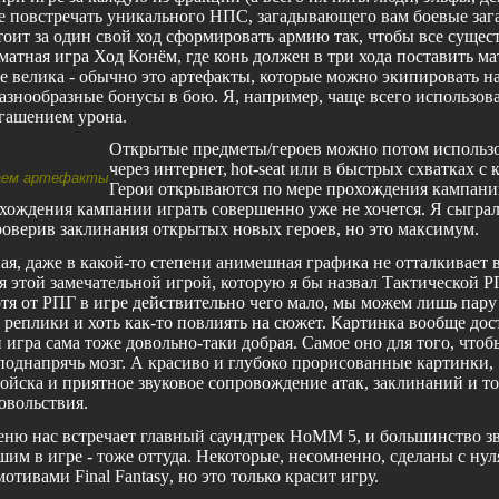
е повстречать уникального НПС, загадывающего вам боевые зага
тоит за один свой ход сформировать армию так, чтобы все сущес
атная игра Ход Конём, где конь должен в три хода поставить мат
е велика - обычно это артефакты, которые можно экипировать на
азнообразные бонусы в бою. Я, например, чаще всего использов
гашением урона.
Открытые предметы/героев можно потом использо
через интернет,
hot
-
seat
или в быстрых схватках с 
аем артефакты
Герои открываются по мере прохождения кампани
охождения кампании играть совершенно уже не хочется. Я сыгра
проверив заклинания открытых новых героев, но это максимум.
ая, даже в какой-то степени анимешная графика не отталкивает в
я этой замечательной игрой, которую я бы назвал Тактической Р
тя от РПГ в игре действительно чего мало, мы можем лишь пару
 реплики и хоть как-то повлиять на сюжет. Картинка вообще дос
 игра сама тоже довольно-таки добрая. Самое оно для того, чтоб
поднапрячь мозг. А красиво и глубоко прорисованные картинки,
йска и приятное звуковое сопровождение атак, заклинаний и то
овольствия.
ню нас встречает главный саундтрек
HoMM
5, и большинство з
им в игре - тоже оттуда. Некоторые, несомненно, сделаны с нул
 мотивами
Final
Fantasy
, но это только красит игру.