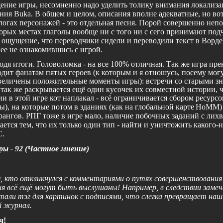
ение игры, несомненно надо уделить толику внимания локализа
ания
Buka
. В общем и целом, описания вполне адекватные, но вот
логах персонажей - это отдельная песня. Порой совершенно непо
оторых местах глаголы вообще ни с того ни с сего принимают по
 ощущение, что переводчики сидели и переводили текст в Ворде
ее не ознакомившись с игрой.
дя итоги. Головоломка - на все 100% отличная. Так же игра пре
дит фанатам пятых героев (к которым и я отношусь, посему могу
величены положительные моменты игры): встречи со старыми з
 так же раскрывается ещё один кусочек их совместной истории, 
и в этой игре кот наплакал - всё ограничивается сбором ресурсо
), на которые потом в зданиях (как на глобальной карте
HoMM
рангов. РПГ тоже в игре мало, наличие побочных заданий с лих
ется тем, что их только один тип - найти и уничтожить какого-
C
.
ры - 92 (Частное мнение)
, кто откликнулся с комментариями о путях совершенствования
 всё ещё могут быть выслушаны! Например, в следствии замеч
али тэг для картинок с подписями, что слегка превращает наш
 журнал.
ч!