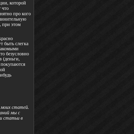
ции, которой
 что
нятно про кого
дчинительную
, при этом
красно
т быть слегка
накомыми
что безусловно
в (деньги,
) покупаются
вой
нибудь
 моих статей.
аний мы с
и статьи в