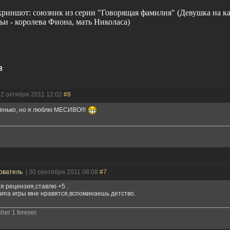
риншот: союзник из серии "Говорящая фамилия" (Девушка на ка
ьи - королева Фиона, мать Николаса)
8
 2 октября 2011 12:02
#8
енько, но я люблю МЕСИВО!!!
ователь
| 30 сентября 2011 08:08
#7
 рецензия,ставлю +5 .
типа игры мне нравятся,вспоминаешь детство.
her 1 forever.