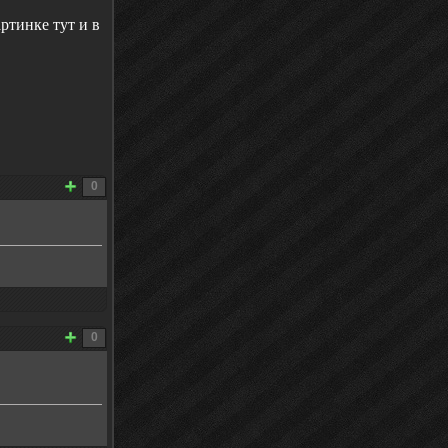
ртинке тут и в
0
0