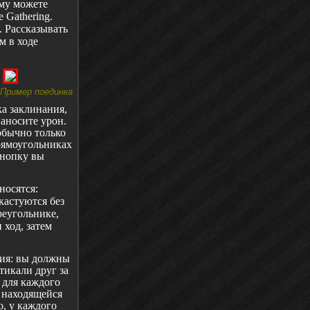
му можете
e
Gathering
.
. Рассказывать
м в ходе
Пример поединка
ка заклинания,
наносите урон.
обычно только
рямоугольниках
кнопку вы
носятся:
кастуются без
реугольнике,
 ход, затем
зия: вы должны
тикали друг за
 для каждого
 находящейся
о, у каждого