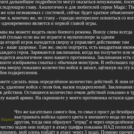
uest
дальнейшие подробности могут оказаться ненужными, посе
 следующую главу. Аналогично и для любителей серии
Magic
:
Th
е или незнакомых с системой, сейчас будет краткое объяснение
еме я, конечно же, не стану - гораздо интереснее освоиться со все
е одновременно является и первой главой игры.
ава вы можете видеть окно боевого режима. Внизу слева всегда
ой (только если вы не играете в мультиплеере за одним
да второй игрок находится сверху и управляет действиями там
са - ваше здоровье. Там же, около портрета, есть квадратная икон
каждого героя. Заряжаются заклинания, когда вы получаете или 
ходится аналогичное окно вашего противника. Заклинания есть 
иншоте изображена схватка с обычным монстром. В небольших п
ева вверху показано количество войск в запасе, щёлкнув на эту 
 боя подкрепления.
ожете сделать лишь определённое количество действий. К ним от
к, удаление войск с поля боя, вызов подкреплений. Заклинания 
в действия. Оставшееся количество очков действий показано в т
лу вашей армии. На скриншоте у моего противника остался один
Что же касательно самого боя, то смысл прост до безобра
выстраивать войска одного цвета и внешнего вида по вер
 Маркел
другом, тогда они образуют "отряд" и через определённое
чество ходов они пойдут в атаку (цифра показана НАД полосой,
апример, мой олень пойдёт в атаку через 3 хода). Помимо прочег