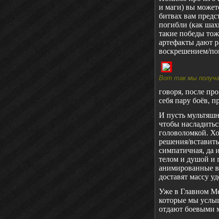
и маги) вы может
битвах вам предс
погибли (как шахм
такие победы тож
артефакты дают р
воскрешением/по
Вот так мы получ
говоря, после пр
себя пару боёв, 
И пусть мультяшн
чтобы насладитьс
головоломкой. Хо
решения/вставить
симпатичная, да и
телом и душой и 
анимированные во
доставят массу уд
Уже в Главном Ме
которые мы услыш
отдают боевыми