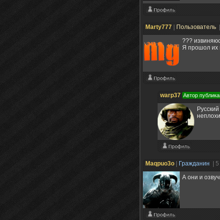
Marty777
|
Пользователь
??? извиняюс
Я прошол их г
warp37
Автор публика
Русский
неплохи
Maqpuo3o
|
Гражданин
| 5
А они и озву