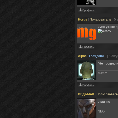
Horus
|
Пользователь
| 5 
имхо уж позд
Alpha
|
Гражданин
| 5 авг
"Не прошло и
Maxim
ВЕДЬМАК
|
Пользовател
отлично
NEO