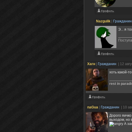
Nazgulik
|
Граждани
Э... я т
Поступа
Хагн
|
Гражданин
| 12 авг
хоть какой-т
rest in paradi
naGua
|
Гражданин
| 10 а
Дорого яичко
выходом, но 
А за