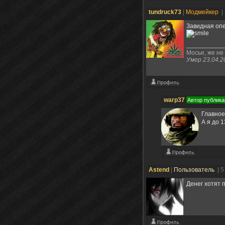
tundruck73
|
Модмейкер
|
Завидная опе
Мосье, же не 
Умер 23.04.2
warp37
Автор публика
Главное
А я до 
Astend
|
Пользователь
| 5
Денег хотят