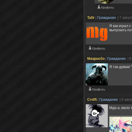
Tafir
|
Гражданин
| 7 авгу
Я как играл с
выпускать го
Maqpuo3o
|
Гражданин
| 6
Я так думаю "
Croffi
|
Гражданин
| 6 авг
Мда-а, мало т