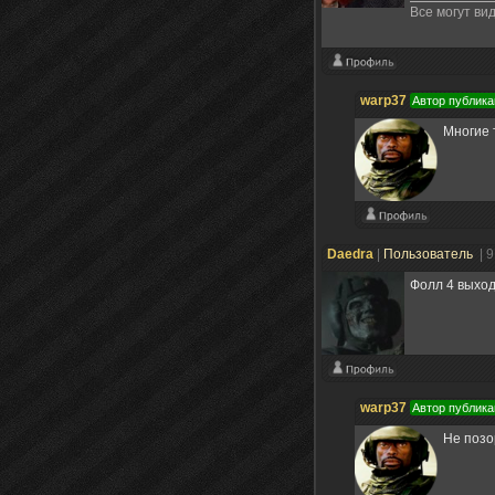
Все могут ви
warp37
Автор публика
Многие 
Daedra
|
Пользователь
| 
Фолл 4 выход
warp37
Автор публика
Не позо