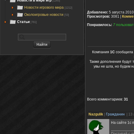
Новости в мире игр
[1265]
Новости игрового мира
[1212]
Добавлено:
5 августа 2010
Околоигровые новости
[53]
Просмотров:
3081 |
Комме
Статьи
[761]
Понравилось:
7
пользоват
Компания
1С
сообщила о
Также дополнения будут 
увы не шла, но будем 
Всего комментариев
:
31
Nazgulik
|
Гражданин
| 13
На сайте 1с 
Поступай с др