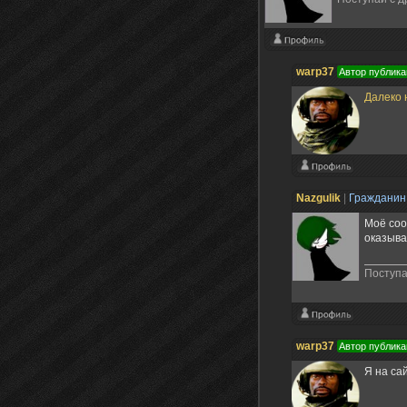
warp37
Автор публика
Далеко 
Nazgulik
|
Граждани
Моё соо
оказыва
Поступа
warp37
Автор публика
Я на са