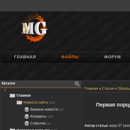
ГЛАВНАЯ
ФАЙЛЫ
ФОРУМ
Каталог
Главная
»
Статьи
»
Обзор
Главная
Новости сайта
[202]
Первая порци
Важные новости
[34]
Конкурсы
[126]
События
[42]
Автор статьи:
warp 37 (wa