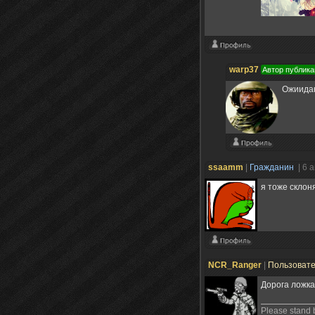
warp37
Автор публика
Ожиида
ssaamm
|
Гражданин
| 6 
я тоже склон
NCR_Ranger
|
Пользоват
Дорога ложка 
Please stand 