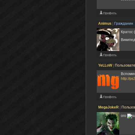
Animus
|
Гражданин
Кратос 
Википе
YeLLoW
|
Пользоват
Вспомин
http://ps
MegaJokeR
|
Пользо
ого