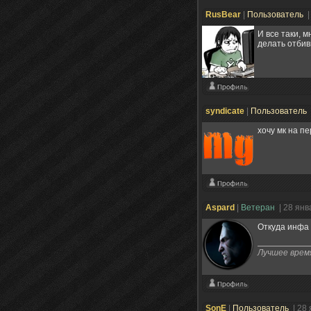
RusBear
|
Пользователь
|
И все таки, м
делать отби
syndicate
|
Пользователь
хочу мк на пе
Aspard
|
Ветеран
| 28 янв
Откуда инфа 
Лучшее время
SonE
|
Пользователь
| 28