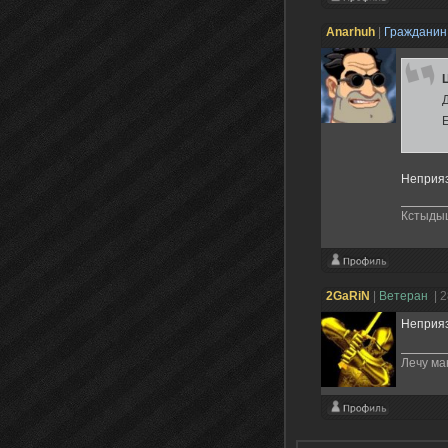
Anarhuh
|
Граждани
Неприяз
Кстыды
2GaRiN
|
Ветеран
| 
Неприяз
Лечу ма