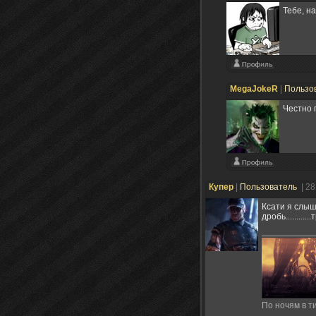
Тебе, н
MegaJokeR
|
Пользо
Честно 
Купер
|
Пользователь
| 2
Ксати я слыша
дробь........
По ночям в ти