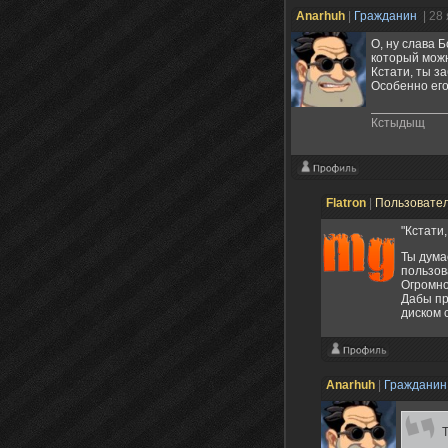
Anarhuh
|
Гражданин
| 28
О, ну слава 
который можн
Кстати, ты з
Особенно его 
Кстыдыщ
Flatron
|
Пользовате
"Кстати
Ты дума
пользов
Огромно
Дабы пр
диском с
Anarhuh
|
Граждани