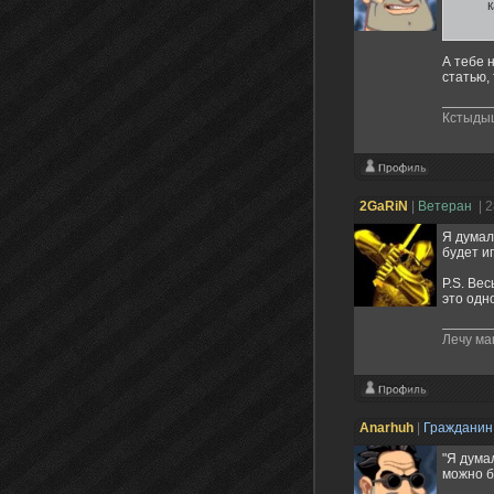
А тебе н
статью,
Кстыды
2GaRiN
|
Ветеран
| 
Я думал
будет и
P.S. Ве
это одно
Лечу ма
Anarhuh
|
Граждани
"Я дума
можно б