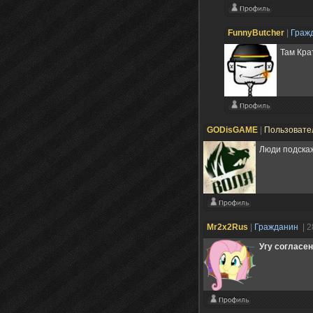
FunnyButcher
|
Граж
Там Кра
GODisGAME
|
Пользовате
Люди подскаж
Mr2x2Rus
|
Гражданин
| 
Угу согласен