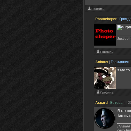
Photochoper
|
Гражд
Just do i
Animus
|
Гражданин
я где т
Aspard
|
Ветеран
| 2
Я так п
Там пра
Лучшее 
сегодня