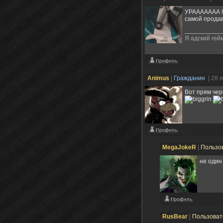
УРААААААА !!
самой продав
Я адский гейме
Animus
|
Гражданин
| 28 
Вот прям чер
MegaJokeR
|
Пользо
не один
RusBear
|
Пользова