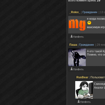
Всего комментариев
:
29
_Rolex_
|
Гражданин
| 13
я когда посм
максимум игр
Пашa
|
Гражданин
| 29 ян
А кто такой 
Помню, что о
RusBear
|
Пользова
Скинхед
Аналог 