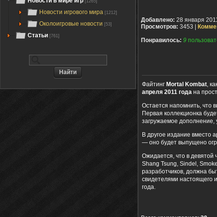
Новости в мире игр
[1265]
Новости игрового мира
[1212]
Добавлено:
28 января 201
Околоигровые новости
[53]
Просмотров:
3453 |
Комме
Статьи
[761]
Понравилось:
9
пользоват
Файтинг
Mortal Kombat
, к
апреля 2011 года
на прост
Остается напомнить, что 
Первая коллекционка буде
загружаемое дополнение, 
В другое издание вместо а
— оно будет выпущено огр
Ожидается, что в девятой ч
Shang Tsung, Sindel, Smoke 
разработчиков, должна бы
свидетелями настоящего 
года.