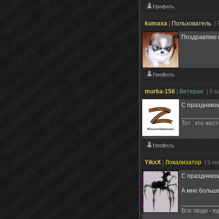
kumaxa
|
Пользователь
| 
Поздравляю 
murka-156
|
Ветеран
| 9 
С праздником
Тот , кто же
YikxX
|
Локализатор
| 9 м
С праздником
А мне больше
Все люди - к