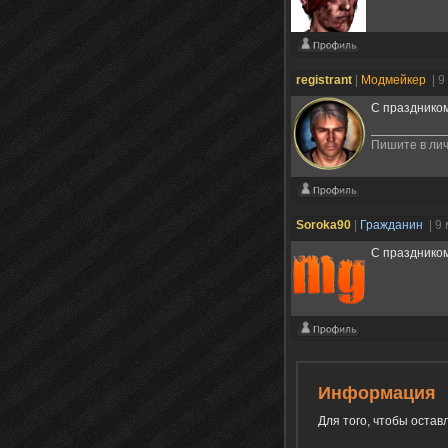
registrant
|
Модмейкер
| 9
С празднико
Пишите в лич
Soroka90
|
Гражданин
| 9
С праздником 
Информация
Для того, чтобы оста