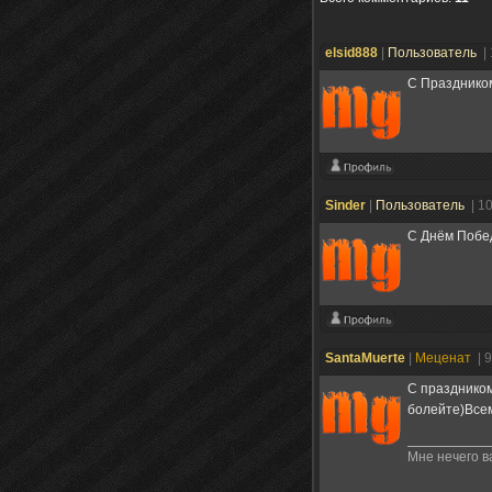
elsid888
|
Пользователь
|
С Праздником
Sinder
|
Пользователь
| 1
С Днём Побе
SantaMuerte
|
Меценат
| 
С праздником
болейте)Все
Мне нечего в