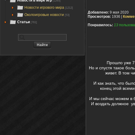
Новости в мире игр
[1265]
Новости игрового мира
[1212]
Добавлено:
9 мая 2020
Околоигровые новости
[53]
Просмотров:
1936 |
Комме
Статьи
[761]
Понравилось:
13
пользова
Прошло уже 7
Но и спустя такое бол
живет. В том ч
И как знать, что бы
конец этой всеми
И мы сейчас можем в б
И воздать должное ув