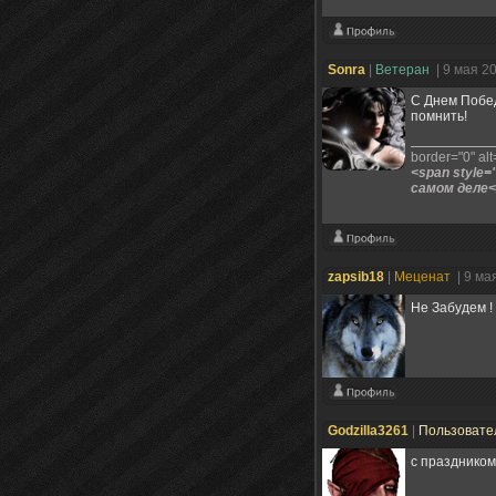
Sonra
|
Ветеран
| 9 мая 2
С Днем Побед
помнить!
border="0" alt=
<span style=
самом деле<
zapsib18
|
Меценат
| 9 ма
Не Забудем !
Godzilla3261
|
Пользовате
с праздником