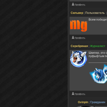
Сильвер
|
Пользователь
|
Всем победит
Серебряная
|
Журналист
Шкипер, это 
пуфыфтым по
Gvinpin
|
Гражданин