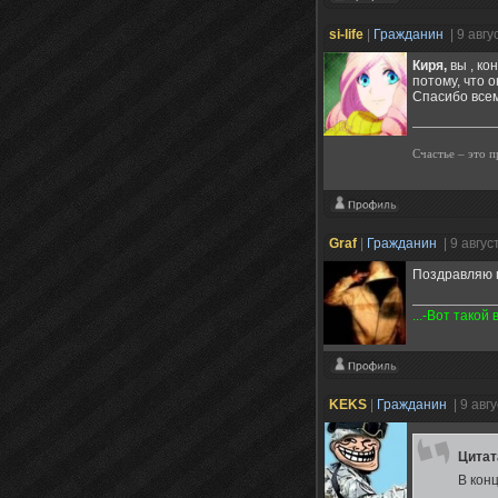
si-life
|
Гражданин
| 9 авг
Киря,
вы , ко
потому, что о
Спасибо всем
Счастье – это 
Graf
|
Гражданин
| 9 авгус
Поздравляю 
...-Вот такой
KEKS
|
Гражданин
| 9 авг
Цита
В кон