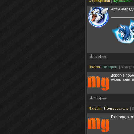
Серебряная
|
Журналист
Арты наград 
Пчёла
|
Ветеран
| 8 авгус
дорогие побе
очень приятн
Raistlin
|
Пользователь
| 
Господа, а гд