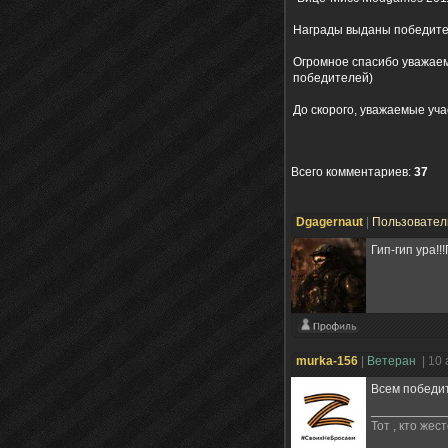
Награды выданы победител
Огромное спасибо уважа
победителей)
До скорого, уважаемые уча
Всего комментариев
:
37
Dgagernaut
|
Пользовате
Гип-гип ура!!
murka-156
|
Ветеран
| 10
Всем победит
Тот , кто же