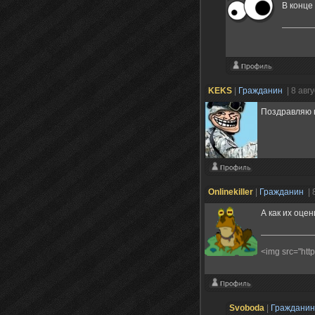
В конце
KEKS
|
Гражданин
| 8 авг
Поздравляю 
Onlinekiller
|
Гражданин
| 
А как их оце
<img src="http
Svoboda
|
Граждани