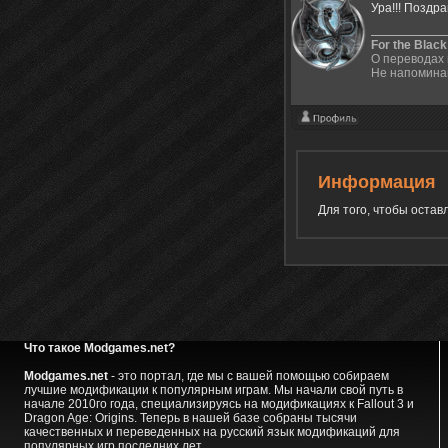
Ура!!! Поздр
For the Black
О переводах 
Не напоминай
Информация
Для того, чтобы оста
Что такое Modgames.net?
Modgames.net
- это портал, где мы с вашей помощью собираем
лучшие модификации к популярным играм. Мы начали свой путь в
начале 2010го года, специализируясь на модификациях к Fallout 3 и
Dragon Age: Origins. Теперь в нашей базе собраны тысячи
качественных и переведенных на русский язык модификаций для
популярных игр последних лет.