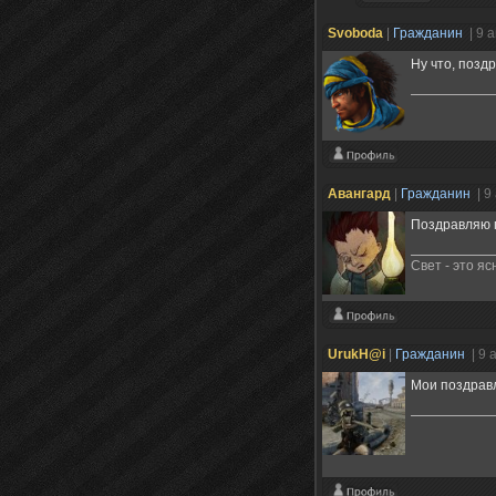
Svoboda
|
Гражданин
| 9 
Ну что, поздр
Авангард
|
Гражданин
| 9
Поздравляю 
Свет - это я
UrukH@i
|
Гражданин
| 9 
Мои поздрав