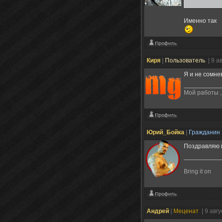
Именно так
Киря
|
Пользователь
| 9 а
Я и не сомне
Мой работы , 
Юрий_Бойка
|
Гражданин
Поздравляю п
Bring it on
Андрей
|
Меценат
| 9 авг