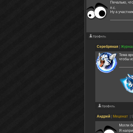
Печалько, что
п.с.
Ну а участни
Серебряная
|
Журна
Тема вр
чтобы и
Андрей
|
Меценат
| 
Могли б
Я напри