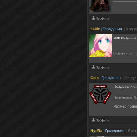
si-life
|
Гражданин
| 8 авг
мои поздравл
Счастье – это 
Cout
|
Гражданин
| 8 авгу
Поздравляю в
Нож может бы
Размер подп
HydRa
|
Гражданин
| 8 ав