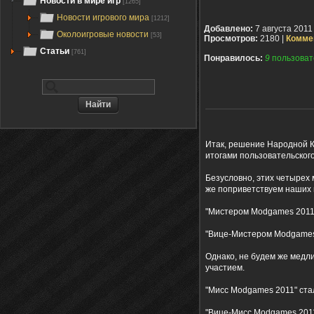
Новости в мире игр
[1265]
Новости игрового мира
[1212]
Добавлено:
7 августа 2011
Околоигровые новости
[53]
Просмотров:
2180 |
Комме
Статьи
[761]
Понравилось:
9
пользоват
Итак, решение Народной Ко
итогами пользовательского
Безусловно, этих четырех 
же поприветствуем наших
"Мистером Modgames 2011
"Вице-Мистером Modgames
Однако, не будем же медли
участием.
"Мисс Modgames 2011" ста
"Вице-Мисс Modgames 2011