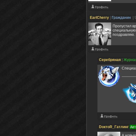
EarlCherry
|
Гражданин
| 
Пропустил вр
специальную 
поздравляю.
Серебряная
|
Журна
Специал
DоктоR_Гатлинг
Авт
А новые