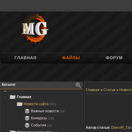
ГЛАВНАЯ
ФАЙЛЫ
ФОРУМ
Каталог
Главная
»
Статьи
»
Новост
Главная
Новости сайта
[202]
Важные новости
[34]
Конкурсы
[126]
События
[42]
Автор статьи:
DоктоR_Гат