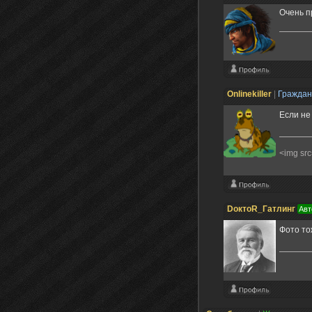
Очень п
Onlinekiller
|
Гражда
Если не
<img src
DоктоR_Гатлинг
Авт
Фото то