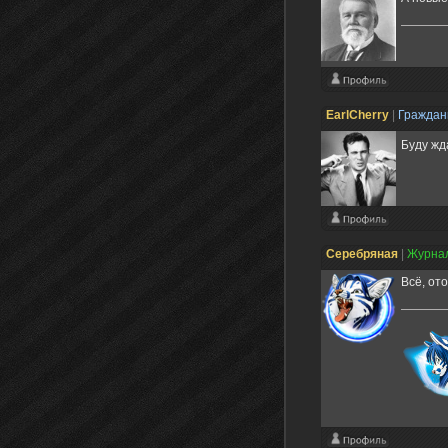
EarlCherry
|
Гражда
Буду жд
Серебряная
|
Журна
Всё, от