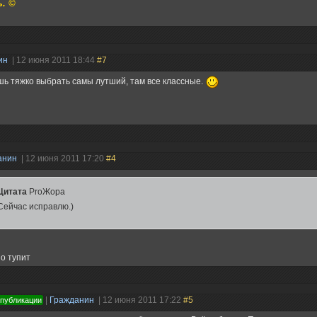
. ©
ин
| 12 июня 2011 18:44
#7
шь тяжко выбрать самы лутший, там все классные.
анин
| 12 июня 2011 17:20
#4
Цитата
ProЖора
Сейчас исправлю.)
о тупит
|
Гражданин
| 12 июня 2011 17:22
#5
 публикации