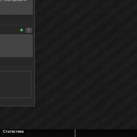
0
я
.
Статистика