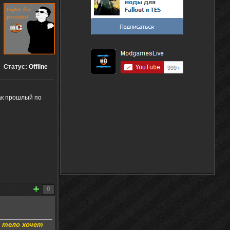
Статус:
Offline
как прошлый по
0
а тело хочет