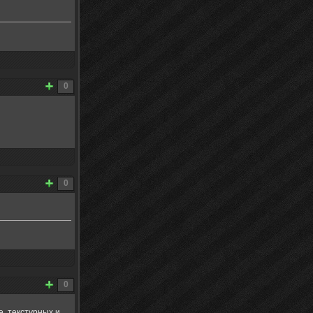
0
0
0
e, текстурных и