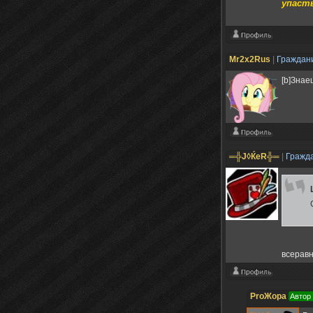
упасть
Mr2x2Rus
|
Граждан
[b]Знае
═╬J◊ЌeR╬═
|
Гражд
всеравн
ProЖора
Автор