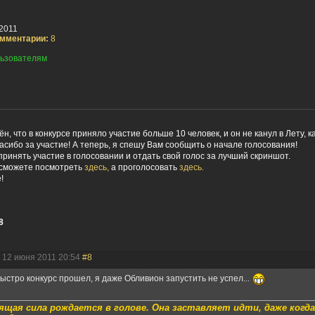
2011
мментарии:
8
ьзователям
н, что в конкурсе приняло участие больше 10 человек, и он не канул в Лету, 
пасибо за участие! А теперь, я спешу Вам сообщить о начале голосования!
ринять участие в голосовании и отдать свой голос за лучший скриншот.
сможете посмотреть
здесь,
а проголосовать
здесь.
!
8
| 12 июня 2011 20:54
#8
быстро конкурс прошел, я даже Обливион запустить не успел...
щая сила рождается в голове. Она заставляет идти, даже когд