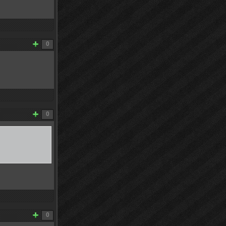
0
0
0