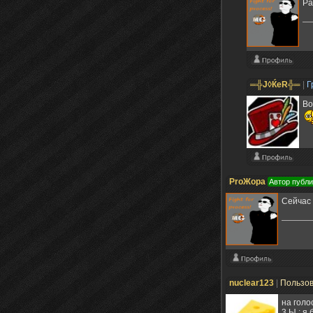
Ра
═╬J◊ЌeR╬═
|
Г
Во
ProЖора
Автор публ
Сейчас 
nuclear123
|
Пользо
на голо
3.Ы.: я