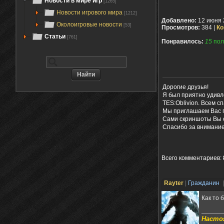
Новости в мире игр
[1265]
Новости игрового мира
[1212]
Добавлено:
12 июня 
Околоигровые новости
[53]
Просмотров:
384 |
Ко
Статьи
[761]
Понравилось:
15
пол
Дорогие друзья!
Я был приятно удивлё
TES:Oblivion. Всем с
Мы приглашаем Вас п
Сами скриншоты Вы 
Спасибо за внимание
Всего комментариев
:
Rayter
|
Гражданин
Как то 
Настоя