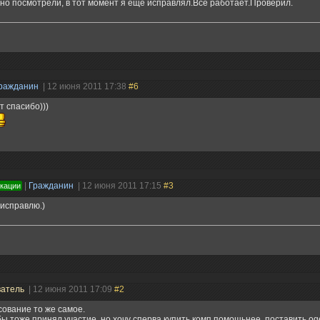
но посмотрели, в тот момент я ещё исправлял.Всё работает.Проверил.
ражданин
| 12 июня 2011 17:38
#6
т спасибо)))
|
Гражданин
| 12 июня 2011 17:15
#3
икации
исправлю.)
ватель
| 12 июня 2011 17:09
#2
сование то же самое.
 бы тоже принял участие, но хочу сперва купить комп помощьнее, поставить og